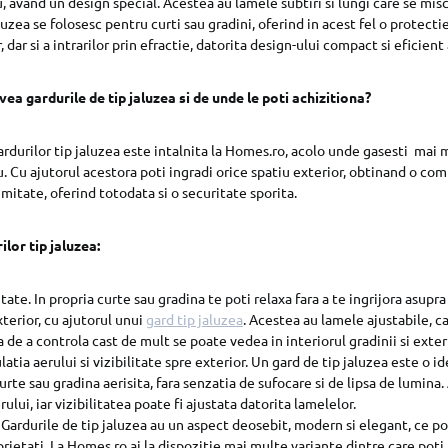
 avand un design special. Acestea au lamele subtiri si lungi care se misca 
luzea se folosesc pentru curti sau gradini, oferind in acest fel o protectie
, dar si a intrarilor prin efractie, datorita design-ului compact si eficient a
ea gardurile de tip jaluzea si de unde le poti achizitiona?
ardurilor tip jaluzea este intalnita la Homes.ro, acolo unde gasesti mai 
. Cu ajutorul acestora poti ingradi orice spatiu exterior, obtinand o co
timitate, oferind totodata si o securitate sporita.
lor tip jaluzea:
tate. In propria curte sau gradina te poti relaxa fara a te ingrijora asupr
terior, cu ajutorul unui
gard tip jaluzea
. Acestea au lamele ajustabile, ca
a de a controla cast de mult se poate vedea in interiorul gradinii si exter
latia aerului si vizibilitate spre exterior. Un gard de tip jaluzea este o 
 curte sau gradina aerisita, fara senzatia de sufocare si de lipsa de lumin
rului, iar vizibilitatea poate fi ajustata datorita lamelelor.
. Gardurile de tip jaluzea au un aspect deosebit, modern si elegant, ce poa
prietati. La Homes.ro ai la dispozitie mai multe variante dintre care poti