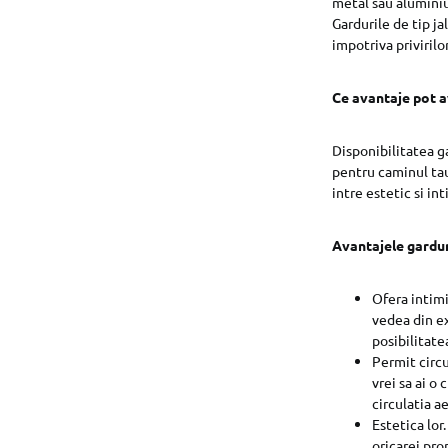
metal sau aluminiu,
Gardurile de tip ja
impotriva privirilor
Ce avantaje pot av
Disponibilitatea g
pentru caminul tau
intre estetic si in
Avantajele garduri
Ofera intimi
vedea din ex
posibilitate
Permit circu
vrei sa ai o
circulatia ae
Estetica lor
oricarei pro