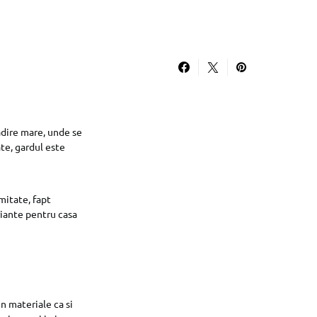
adire mare, unde se
ate, gardul este
mitate, fapt
riante pentru casa
n materiale ca si