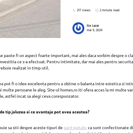
217 views
2 minute read
Ilie Lazar
mai 9, 2024
se paote fi un aspect foarte important, mai ales daca vorbim despre o cl
nvestitia ce s-a efectuat. Pentru intimitate, dar mai ales pentru securit
rebuie realizat in timp util.
ea pot fi o idee excelenta pentru a obtine o balanta intre estetica si inti
i multe persoane le aleg. Site-ul homes.ro iti ofera acces la mi multe va
ple, astfel incat sa alegi ceva corespunzator.
de tip jaluzea si ce avantaje pot avea acestea?
buie sa stii despre aceste tipuri de
gard metalic
ca sunt confectionate di