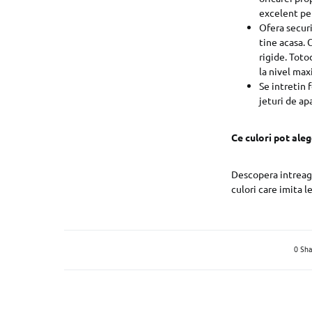
excelent pen
Ofera securi
tine acasa. 
rigide. Toto
la nivel max
Se intretin 
jeturi de ap
Ce culori pot aleg
Descopera intreaga
culori care imita l
0 Sha