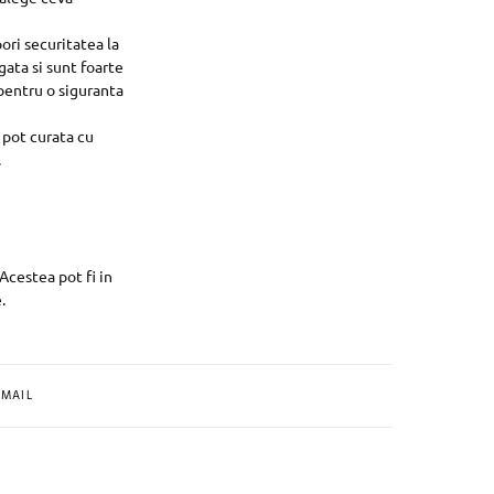
pori securitatea la
gata si sunt foarte
 pentru o siguranta
 pot curata cu
.
Acestea pot fi in
.
MAIL