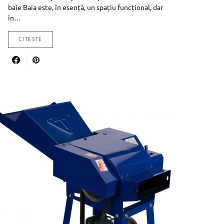
baie Baia este, în esență, un spațiu funcțional, dar
în…
CITESTE