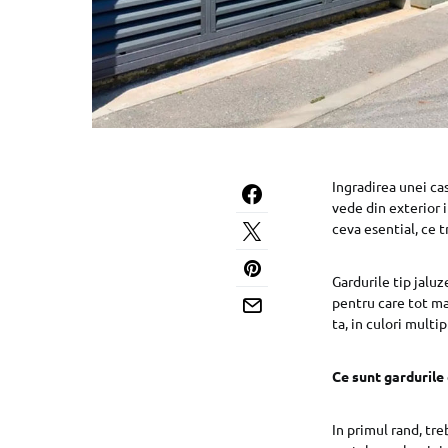
Ingradirea unei ca
vede din exterior i
ceva esential, ce t
Gardurile tip jaluz
pentru care tot ma
ta, in culori multi
Ce sunt gardurile 
In primul rand, tre