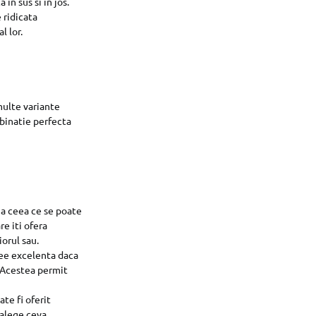
in sus si in jos.
 ridicata
l lor.
multe variante
mbinatie perfecta
a a ceea ce se poate
re iti ofera
iorul sau.
idee excelenta daca
a. Acestea permit
te fi oferit
 alege ceva