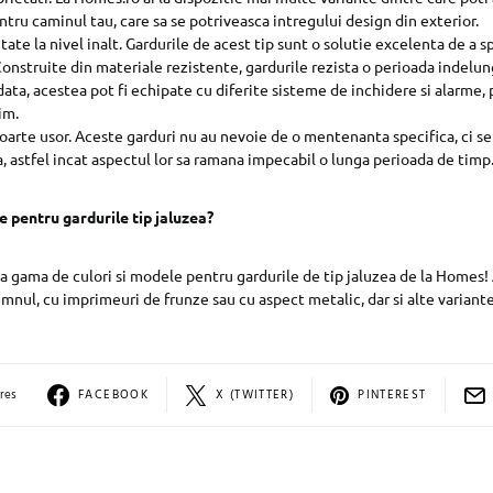
tru caminul tau, care sa se potriveasca intregului design din exterior.
tate la nivel inalt. Gardurile de acest tip sunt o solutie excelenta de a s
Construite din materiale rezistente, gardurile rezista o perioada indelun
data, acestea pot fi echipate cu diferite sisteme de inchidere si alarme,
im.
foarte usor. Aceste garduri nu au nevoie de o mentenanta specifica, ci se
a, astfel incat aspectul lor sa ramana impecabil o lunga perioada de timp
e pentru gardurile tip jaluzea?
 gama de culori si modele pentru gardurile de tip jaluzea de la Homes! 
emnul, cu imprimeuri de frunze sau cu aspect metalic, dar si alte variante
res
FACEBOOK
X (TWITTER)
PINTEREST