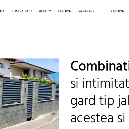
INA
CUM SA FAC?
BEAUTY
FASHION
SANATATE
IT
FASHION
Combinati
si intimit
gard tip j
acestea si