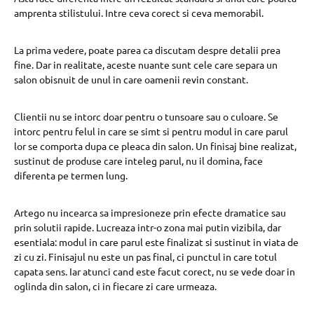
amprenta stilistului. Intre ceva corect si ceva memorabil.
La prima vedere, poate parea ca discutam despre detalii prea
fine. Dar in realitate, aceste nuante sunt cele care separa un
salon obisnuit de unul in care oamenii revin constant.
Clientii nu se intorc doar pentru o tunsoare sau o culoare. Se
intorc pentru felul in care se simt si pentru modul in care parul
lor se comporta dupa ce pleaca din salon. Un finisaj bine realizat,
sustinut de produse care inteleg parul, nu il domina, face
diferenta pe termen lung.
Artego nu incearca sa impresioneze prin efecte dramatice sau
prin solutii rapide. Lucreaza intr-o zona mai putin vizibila, dar
esentiala: modul in care parul este finalizat si sustinut in viata de
zi cu zi. Finisajul nu este un pas final, ci punctul in care totul
capata sens. Iar atunci cand este facut corect, nu se vede doar in
oglinda din salon, ci in fiecare zi care urmeaza.