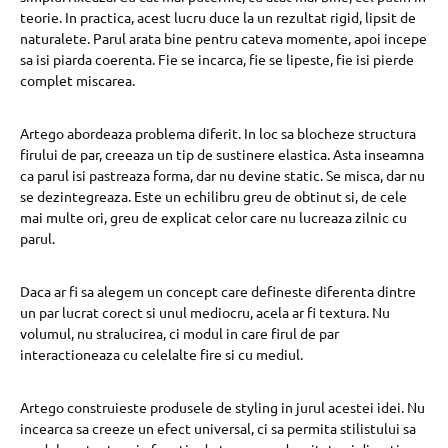
teorie. In practica, acest lucru duce la un rezultat rigid, lipsit de
naturalete. Parul arata bine pentru cateva momente, apoi incepe
sa isi piarda coerenta. Fie se incarca, fie se lipeste, fie isi pierde
complet miscarea.
Artego abordeaza problema diferit. In loc sa blocheze structura
firului de par, creeaza un tip de sustinere elastica. Asta inseamna
ca parul isi pastreaza forma, dar nu devine static. Se misca, dar nu
se dezintegreaza. Este un echilibru greu de obtinut si, de cele
mai multe ori, greu de explicat celor care nu lucreaza zilnic cu
parul.
Daca ar fi sa alegem un concept care defineste diferenta dintre
un par lucrat corect si unul mediocru, acela ar fi textura. Nu
volumul, nu stralucirea, ci modul in care firul de par
interactioneaza cu celelalte fire si cu mediul.
Artego construieste produsele de styling in jurul acestei idei. Nu
incearca sa creeze un efect universal, ci sa permita stilistului sa