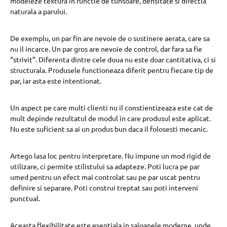
modeleze textura in functie de tunsoare, densitate si directia
naturala a parului.
De exemplu, un par fin are nevoie de o sustinere aerata, care sa
nu il incarce. Un par gros are nevoie de control, dar fara sa fie
“strivit”. Diferenta dintre cele doua nu este doar cantitativa, ci si
structurala. Produsele functioneaza diferit pentru fiecare tip de
par, iar asta este intentionat.
Un aspect pe care multi clienti nu il constientizeaza este cat de
mult depinde rezultatul de modul in care produsul este aplicat.
Nu este suficient sa ai un produs bun daca il folosesti mecanic.
Artego lasa loc pentru interpretare. Nu impune un mod rigid de
utilizare, ci permite stilistului sa adapteze. Poti lucra pe par
umed pentru un efect mai controlat sau pe par uscat pentru
definire si separare. Poti construi treptat sau poti interveni
punctual.
Aceasta flexibilitate este esentiala in saloanele moderne, unde