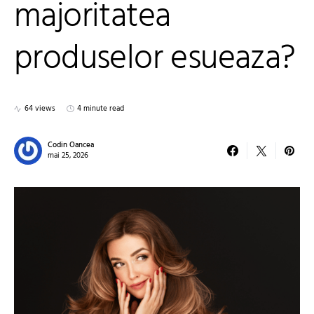
majoritatea
produselor esueaza?
64 views
4 minute read
Codin Oancea
mai 25, 2026