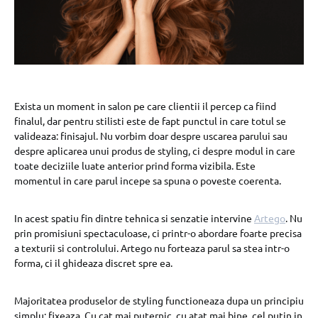
Exista un moment in salon pe care clientii il percep ca fiind
finalul, dar pentru stilisti este de fapt punctul in care totul se
valideaza: finisajul. Nu vorbim doar despre uscarea parului sau
despre aplicarea unui produs de styling, ci despre modul in care
toate deciziile luate anterior prind forma vizibila. Este
momentul in care parul incepe sa spuna o poveste coerenta.
In acest spatiu fin dintre tehnica si senzatie intervine
Artego
. Nu
prin promisiuni spectaculoase, ci printr-o abordare foarte precisa
a texturii si controlului. Artego nu forteaza parul sa stea intr-o
forma, ci il ghideaza discret spre ea.
Majoritatea produselor de styling functioneaza dupa un principiu
simplu: fixeaza. Cu cat mai puternic, cu atat mai bine, cel putin in