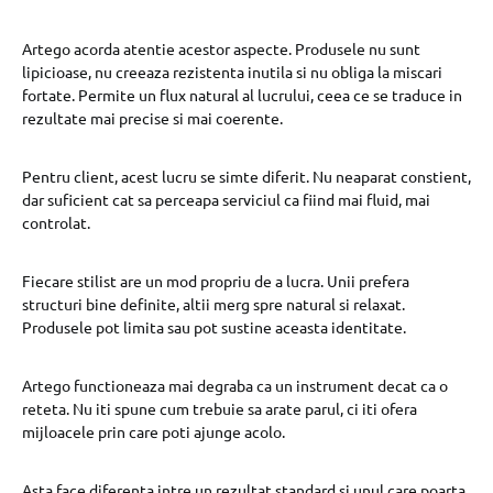
Artego acorda atentie acestor aspecte. Produsele nu sunt
lipicioase, nu creeaza rezistenta inutila si nu obliga la miscari
fortate. Permite un flux natural al lucrului, ceea ce se traduce in
rezultate mai precise si mai coerente.
Pentru client, acest lucru se simte diferit. Nu neaparat constient,
dar suficient cat sa perceapa serviciul ca fiind mai fluid, mai
controlat.
Fiecare stilist are un mod propriu de a lucra. Unii prefera
structuri bine definite, altii merg spre natural si relaxat.
Produsele pot limita sau pot sustine aceasta identitate.
Artego functioneaza mai degraba ca un instrument decat ca o
reteta. Nu iti spune cum trebuie sa arate parul, ci iti ofera
mijloacele prin care poti ajunge acolo.
Asta face diferenta intre un rezultat standard si unul care poarta