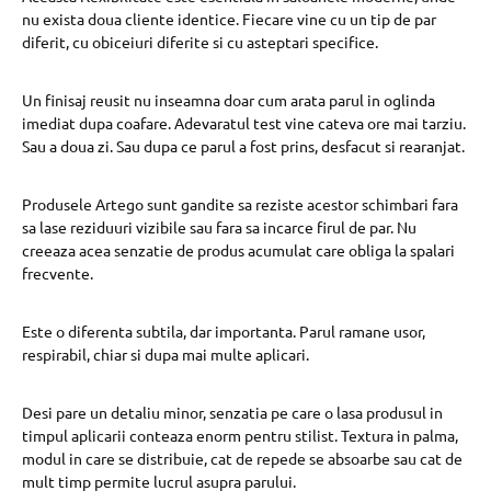
nu exista doua cliente identice. Fiecare vine cu un tip de par
diferit, cu obiceiuri diferite si cu asteptari specifice.
Un finisaj reusit nu inseamna doar cum arata parul in oglinda
imediat dupa coafare. Adevaratul test vine cateva ore mai tarziu.
Sau a doua zi. Sau dupa ce parul a fost prins, desfacut si rearanjat.
Produsele Artego sunt gandite sa reziste acestor schimbari fara
sa lase reziduuri vizibile sau fara sa incarce firul de par. Nu
creeaza acea senzatie de produs acumulat care obliga la spalari
frecvente.
Este o diferenta subtila, dar importanta. Parul ramane usor,
respirabil, chiar si dupa mai multe aplicari.
Desi pare un detaliu minor, senzatia pe care o lasa produsul in
timpul aplicarii conteaza enorm pentru stilist. Textura in palma,
modul in care se distribuie, cat de repede se absoarbe sau cat de
mult timp permite lucrul asupra parului.