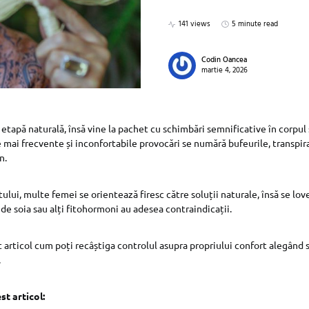
141 views
5 minute read
Codin Oancea
martie 4, 2026
tapă naturală, însă vine la pachet cu schimbări semnificative în corpul ș
e mai frecvente și inconfortabile provocări se numără bufeurile, transpira
n.
ului, multe femei se orientează firesc către soluții naturale, însă se lov
de soia sau alți fitohormoni au adesea contraindicații.
 articol cum poți recâștiga controlul asupra propriului confort alegând s
.
st articol: