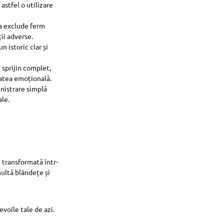
astfel o utilizare
 a exclude ferm
ții adverse.
 istoric clar și
 sprijin complet,
tatea emoțională.
nistrare simplă
ale.
 transformată într-
multă blândețe și
voile tale de azi.