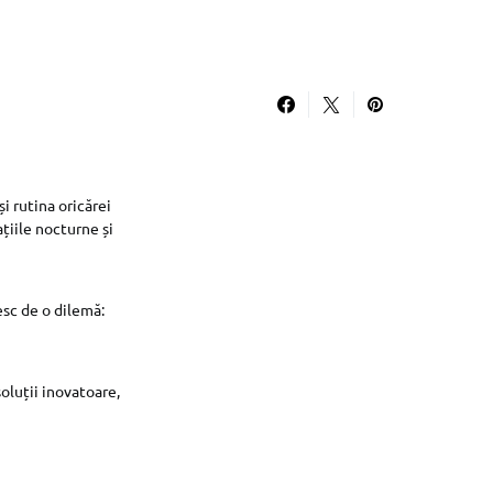
i rutina oricărei
țiile nocturne și
esc de o dilemă:
oluții inovatoare,