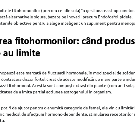
mitele fitohormonilor (precum cei din soia) în gestionarea simptomelor.
ază alternativele sigure, bazate pe inovații precum Endofosfolipidele.
riteriile obiective pentru a alege inteligent un supliment pentru menop
rea fitohormonilor: când produs
 au limite
nopauză este marcată de fluctuații hormonale, în mod special de scăder
 contracara disconfortul creat de aceste modificări, o mare parte a indus
ză fitohormoni. Aceștia sunt compuși extrași din plante (cum ar fi soia, i
citatea de a imita parțial acțiunea estrogenului în organism.
i pot fi de ajutor pentru o anumită categorie de femei, ele vin cu limităr
ric medical de afecțiuni hormono-dependente, stimularea receptorilor 
tă.