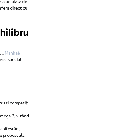
ală pe piața de
rfera direct cu
hilibru
ul.
Manhaé
u-se special
tru și compatibil
Omega-3, vizând
anifestări,
 și oboseala.