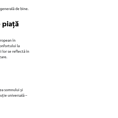
 generală de bine.
 piață
uropean în
nfortului la
lor se reflectă în
zare.
tea somnului și
uție universală –