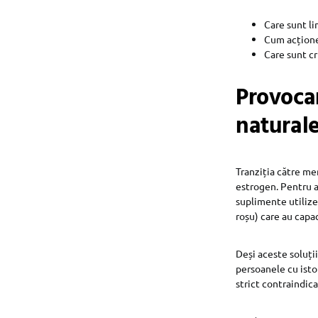
Care sunt li
Cum acțione
Care sunt c
Provoca
naturale
Tranziția către me
estrogen. Pentru a
suplimente utilizea
roșu) care au capa
Deși aceste soluți
persoanele cu isto
strict contraindica