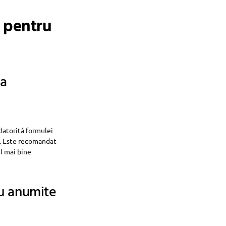
e pentru
la
datorită formulei
a. Este recomandat
el mai bine
ru anumite