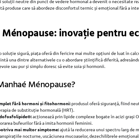
i soluții neutre din punct de vedere hormonal a devenit o necesitate re
ută produse care să abordeze disconfortul termic și emoțional fără a inte
Ménopause: inovație pentru ec
 soluție sigură, piața oferă din fericire mai multe opțiuni de luat în calc
ntă una dintre alternativele cu o abordare științifică diferită, adresând
voie sau pur și simplu doresc să evite soia și hormonii.
 Manhaé Ménopause?
plet fără hormoni și fitohormoni:
produsul oferă siguranță, fiind neu
terapia de substituție hormonală (HRT).
dofosfolipide®:
acționează prin lipide complexe bogate în acizi grași 
orarea bufeurilor fără a imita hormonii feminini.
potriva mai multor simptome:
ajută la reducerea unui spectru larg de m
anspirațiile nocturne, uscăciunea mucoaselor, dezechilibrele emoționale