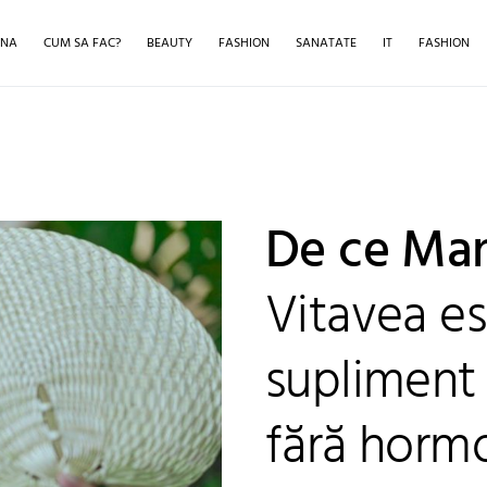
INA
CUM SA FAC?
BEAUTY
FASHION
SANATATE
IT
FASHION
De ce Ma
Vitavea es
supliment 
fără hormo