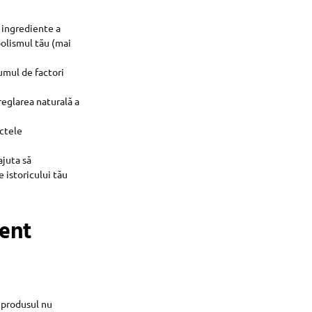
e ingrediente a
olismul tău (mai
umul de factori
 reglarea naturală a
ectele
ajuta să
e istoricului tău
ment
ă produsul nu