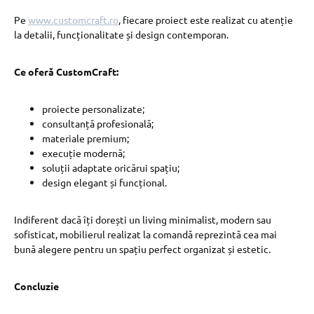
Pe
www.customcraft.ro
, fiecare proiect este realizat cu atenție
la detalii, funcționalitate și design contemporan.
Ce oferă CustomCraft:
proiecte personalizate;
consultanță profesională;
materiale premium;
execuție modernă;
soluții adaptate oricărui spațiu;
design elegant și funcțional.
Indiferent dacă îți dorești un living minimalist, modern sau
sofisticat, mobilierul realizat la comandă reprezintă cea mai
bună alegere pentru un spațiu perfect organizat și estetic.
Concluzie