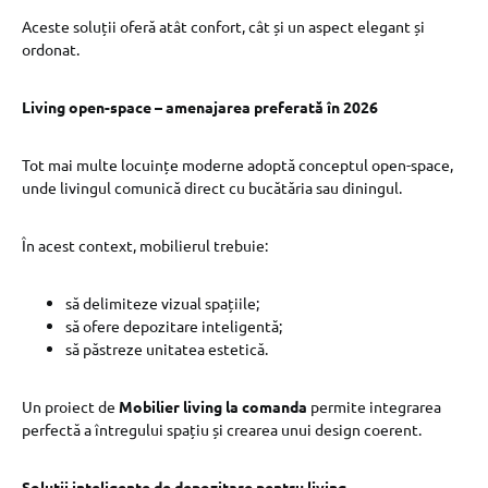
Aceste soluții oferă atât confort, cât și un aspect elegant și
ordonat.
Living open-space – amenajarea preferată în 2026
Tot mai multe locuințe moderne adoptă conceptul open-space,
unde livingul comunică direct cu bucătăria sau diningul.
În acest context, mobilierul trebuie:
să delimiteze vizual spațiile;
să ofere depozitare inteligentă;
să păstreze unitatea estetică.
Un proiect de
Mobilier living la comanda
permite integrarea
perfectă a întregului spațiu și crearea unui design coerent.
Soluții inteligente de depozitare pentru living