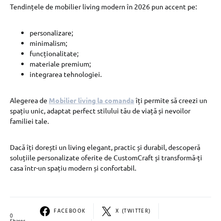
Tendințele de mobilier living modern în 2026 pun accent pe:
personalizare;
minimalism;
funcționalitate;
materiale premium;
integrarea tehnologiei.
Alegerea de
Mobilier living la comanda
îți permite să creezi un
spațiu unic, adaptat perfect stilului tău de viață și nevoilor
familiei tale.
Dacă îți dorești un living elegant, practic și durabil, descoperă
soluțiile personalizate oferite de CustomCraft și transformă-ți
casa într-un spațiu modern și confortabil.
FACEBOOK
X (TWITTER)
0