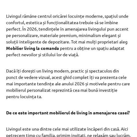
Livingul rămâne centrul oricărei locuințe moderne, spațiul unde
confortul, estetica și funcționalitatea trebuie să se îmbine
perfect. În 2026, tendințele în amenajarea livingului pun accent
pe personalizare, materiale premium, minimalism elegant și
soluții inteligente de depozitare. Tot mai mulți proprietari aleg
Mobilier living la comanda
pentru a obține un spațiu adaptat
perfect nevoilor și stilului lor de viață.
Dacă îți dorești un living modern, practic și spectaculos din
punct de vedere vizual, acest ghid complet îți va prezenta cele
mai importante tendințe ale anului 2026 și motivele pentru care
mobilierul personalizat reprezintă cea mai bună investiție
pentru locuința ta.
De ce este important mobilierul de living în amenajarea casei?
Livingul este una dintre cele mai utilizate încăperi din casă. Aici
petrecem timp cu familia, primim invitați, ne relaxăm sau lucrăm.