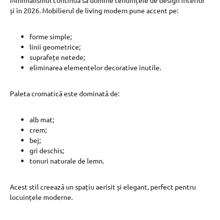
Minimalismul continuă să domine tendințele de design interior
și în 2026. Mobilierul de living modern pune accent pe:
forme simple;
linii geometrice;
suprafețe netede;
eliminarea elementelor decorative inutile.
Paleta cromatică este dominată de:
alb mat;
crem;
bej;
gri deschis;
tonuri naturale de lemn.
Acest stil creează un spațiu aerisit și elegant, perfect pentru
locuințele moderne.