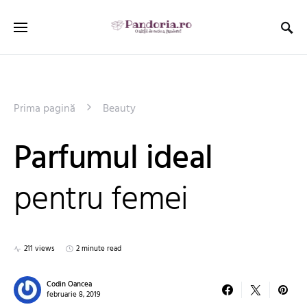
Prima pagină
Beauty
Parfumul ideal
pentru femei
211 views
2 minute read
Codin Oancea
februarie 8, 2019