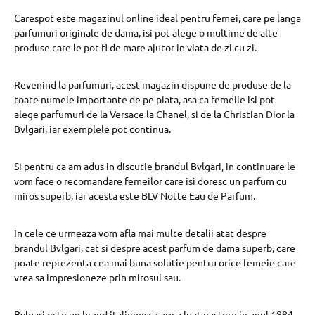
Carespot este magazinul online ideal pentru femei, care pe langa
parfumuri originale de dama, isi pot alege o multime de alte
produse care le pot fi de mare ajutor in viata de zi cu zi.
Revenind la parfumuri, acest magazin dispune de produse de la
toate numele importante de pe piata, asa ca femeile isi pot
alege parfumuri de la Versace la Chanel, si de la Christian Dior la
Bvlgari, iar exemplele pot continua.
Si pentru ca am adus in discutie brandul Bvlgari, in continuare le
vom face o recomandare femeilor care isi doresc un parfum cu
miros superb, iar acesta este BLV Notte Eau de Parfum.
In cele ce urmeaza vom afla mai multe detalii atat despre
brandul Bvlgari, cat si despre acest parfum de dama superb, care
poate reprezenta cea mai buna solutie pentru orice femeie care
vrea sa impresioneze prin mirosul sau.
Bvlgari este un brand italienesc care a luat nastere in anul 1884