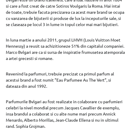
si care a fost creat de catre Sotiros Voulgaris la Roma. Mai intai
de toate, trebuie facuta precizarea ca acest mare brand se ocupa
cu vanzarea de bijuterii si produse de lux la inceputurile sale, si
se claseaza pe locul 3 in lume in topul celor mai mari bijutieri.
In luna martie a anului 2011, grupul LMVH (Louis Vuitton Moet
Hennessy) a reusit sa achizitioneze 51% din capitalul companiei.
Marco Bvlgari are ca si sursa de inspiratie frumusetea atemporala
a artei grecesti si romane.
Revenind la parfumuri, trebuie precizat ca primul parfum al
acestui brand a fost numit ”Eau Parfumee Au The Vert”, si
dateaza din anul 1992.
Parfumurile Bvlgari au fost realizate in colaborare cu parfumieri
celebri la nivel mondial precum Jacques Cavallier de exemplu,
insa brandul a colaborat si cu alte nume mari precum Annick
Menardo, Alberto Morillas, Jean-Claude Ellena si nu in ultimul
rand. Sophia Grojman.