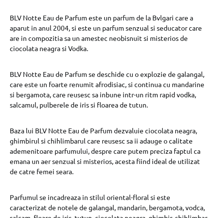
BLV Notte Eau de Parfum este un parfum de la Bvlgari care a
aparut in anul 2004, si este un parfum senzual si seducator care
are in compozitia sa un amestec neobisnuit si misterios de
ciocolata neagra si Vodka.
BLV Notte Eau de Parfum se deschide cu o explozie de galangal,
care este un foarte renumit afrodisiac, si continua cu mandarine
si bergamota, care reusesc sa inbune intr-un ritm rapid vodka,
salcamul, pulberele de iris si floarea de tutun.
Baza lui BLV Notte Eau de Parfum dezvaluie ciocolata neagra,
ghimbirul si chihlimbarul care reusesc sa ii adauge o calitate
ademenitoare parfumului, despre care putem preciza faptul ca
emana un aer senzual si misterios, acesta fiind ideal de utilizat
de catre femei seara.
Parfumul se incadreaza in stilul oriental-floral si este
caracterizat de notele de galangal, mandarin, bergamota, vodca,
salcam, floare de iris, tutun, ciocolata neagra, ghimbir, chihlimbar.