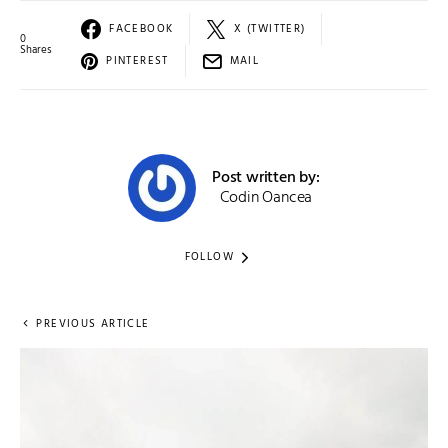
FACEBOOK
X (TWITTER)
0
Shares
PINTEREST
MAIL
Post written by:
Codin Oancea
FOLLOW
PREVIOUS ARTICLE