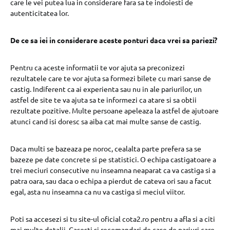
care le vei putea lua in considerare fara sa te indoiesti de
autenticitatea lor.
De ce sa iei in considerare aceste ponturi daca vrei sa pariezi?
Pentru ca aceste informatii te vor ajuta sa preconizezi
rezultatele care te vor ajuta sa formezi bilete cu mari sanse de
castig. Indiferent ca ai experienta sau nu in ale pariurilor, un
astfel de site te va ajuta sa te informezi ca atare si sa obtii
rezultate pozitive. Multe persoane apeleaza la astfel de ajutoare
atunci cand isi doresc sa aiba cat mai multe sanse de castig.
Daca multi se bazeaza pe noroc, cealalta parte prefera sa se
bazeze pe date concrete si pe statistici. O echipa castigatoare a
trei meciuri consecutive nu inseamna neaparat ca va castiga si a
patra oara, sau daca o echipa a pierdut de cateva ori sau a facut
egal, asta nu inseamna ca nu va castiga si meciul viitor.
Poti sa accesezi si tu site-ul oficial cota2.ro pentru a afla si a citi
mai multe detalii. Gasesti si recomandari de case de pariuri care