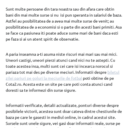
Sunt multe persoane din tara noastra sau din afara care obtin
bani din mai multe surse si nu isi pun speranta in salariul de baza.
Astfel au posibilitatea de a avea mai multe surse de venit; au
posibilitatea de a economisi si o parte din acesti bani primiti. Asa
se face ca pasiunea iti poate aduce sume mari de bani daca esti
pe faza si ai un atent spirit de observatie.
A paria inseamna a-ti asuma niste riscuri mai mari sau mai mici.
Uneori castigi, uneori pierzi atunci cand nici nu te astepti. Cu
toate acestea insa, multi sunt cei care isi incearca norocul si
pariaza tot mai des pe diverse meciuri. Informatii despre
biletul
zilei pariuri pe goluri la meciurile de fotbal
poti obtine de pe
Cota2.ro. Acesta este un site pe care poti conta atunci cand
doresti sa te informezi din surse sigure.
Informatii verificate, detalii actualizate, ponturi diverse despre
posibilele victorii, acestea sunt doar cateva dintre chestiunile de
baza pe care le gasesti in mediul online, in cadrul acestui site.
Sursele sunt unele sigure, vei gasi doar informatii reale, surse pe