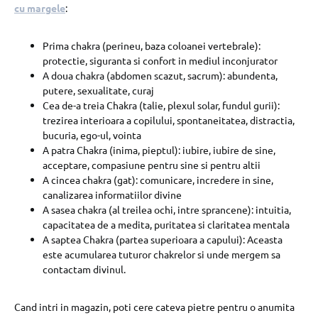
cu margele
:
Prima chakra (perineu, baza coloanei vertebrale):
protectie, siguranta si confort in mediul inconjurator
A doua chakra (abdomen scazut, sacrum): abundenta,
putere, sexualitate, curaj
Cea de-a treia Chakra (talie, plexul solar, fundul gurii):
trezirea interioara a copilului, spontaneitatea, distractia,
bucuria, ego-ul, vointa
A patra Chakra (inima, pieptul): iubire, iubire de sine,
acceptare, compasiune pentru sine si pentru altii
A cincea chakra (gat): comunicare, incredere in sine,
canalizarea informatiilor divine
A sasea chakra (al treilea ochi, intre sprancene): intuitia,
capacitatea de a medita, puritatea si claritatea mentala
A saptea Chakra (partea superioara a capului): Aceasta
este acumularea tuturor chakrelor si unde mergem sa
contactam divinul.
Cand intri in magazin, poti cere cateva pietre pentru o anumita