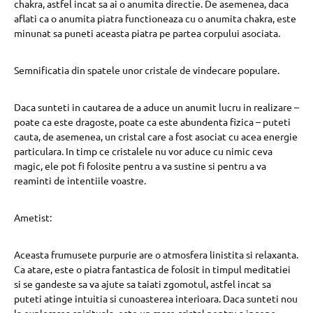
chakra, astfel incat sa ai o anumita directie. De asemenea, daca
aflati ca o anumita piatra functioneaza cu o anumita chakra, este
minunat sa puneti aceasta piatra pe partea corpului asociata.
Semnificatia din spatele unor cristale de vindecare populare.
Daca sunteti in cautarea de a aduce un anumit lucru in realizare –
poate ca este dragoste, poate ca este abundenta fizica – puteti
cauta, de asemenea, un cristal care a fost asociat cu acea energie
particulara. In timp ce cristalele nu vor aduce cu nimic ceva
magic, ele pot fi folosite pentru a va sustine si pentru a va
reaminti de intentiile voastre.
Ametist:
Aceasta frumusete purpurie are o atmosfera linistita si relaxanta.
Ca atare, este o piatra fantastica de folosit in timpul meditatiei
si se gandeste sa va ajute sa taiati zgomotul, astfel incat sa
puteti atinge intuitia si cunoasterea interioara. Daca sunteti nou