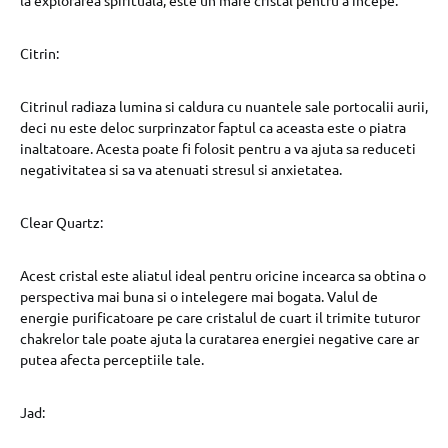
la explorarea spirituala, este un mare cristal pentru a incepe.
Citrin:
Citrinul radiaza lumina si caldura cu nuantele sale portocalii aurii,
deci nu este deloc surprinzator faptul ca aceasta este o piatra
inaltatoare. Acesta poate fi folosit pentru a va ajuta sa reduceti
negativitatea si sa va atenuati stresul si anxietatea.
Clear Quartz:
Acest cristal este aliatul ideal pentru oricine incearca sa obtina o
perspectiva mai buna si o intelegere mai bogata. Valul de
energie purificatoare pe care cristalul de cuart il trimite tuturor
chakrelor tale poate ajuta la curatarea energiei negative care ar
putea afecta perceptiile tale.
Jad: