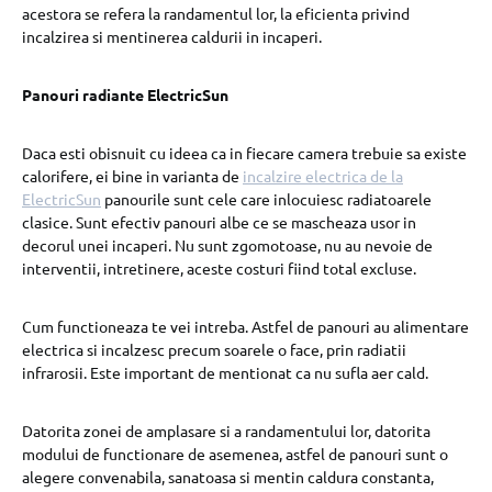
acestora se refera la randamentul lor, la eficienta privind
incalzirea si mentinerea caldurii in incaperi.
Panouri radiante ElectricSun
Daca esti obisnuit cu ideea ca in fiecare camera trebuie sa existe
calorifere, ei bine in varianta de
incalzire electrica de la
ElectricSun
panourile sunt cele care inlocuiesc radiatoarele
clasice. Sunt efectiv panouri albe ce se mascheaza usor in
decorul unei incaperi. Nu sunt zgomotoase, nu au nevoie de
interventii, intretinere, aceste costuri fiind total excluse.
Cum functioneaza te vei intreba. Astfel de panouri au alimentare
electrica si incalzesc precum soarele o face, prin radiatii
infrarosii. Este important de mentionat ca nu sufla aer cald.
Datorita zonei de amplasare si a randamentului lor, datorita
modului de functionare de asemenea, astfel de panouri sunt o
alegere convenabila, sanatoasa si mentin caldura constanta,