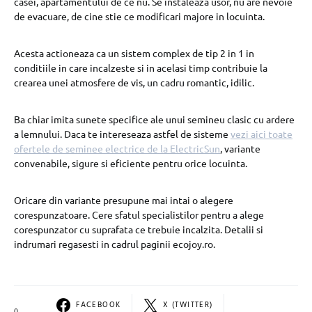
casei, apartamentului de ce nu. Se instaleaza usor, nu are nevoie
de evacuare, de cine stie ce modificari majore in locuinta.
Acesta actioneaza ca un sistem complex de tip 2 in 1 in
conditiile in care incalzeste si in acelasi timp contribuie la
crearea unei atmosfere de vis, un cadru romantic, idilic.
Ba chiar imita sunete specifice ale unui semineu clasic cu ardere
a lemnului. Daca te intereseaza astfel de sisteme
vezi aici toate
ofertele de seminee electrice de la ElectricSun
, variante
convenabile, sigure si eficiente pentru orice locuinta.
Oricare din variante presupune mai intai o alegere
corespunzatoare. Cere sfatul specialistilor pentru a alege
corespunzator cu suprafata ce trebuie incalzita. Detalii si
indrumari regasesti in cadrul paginii ecojoy.ro.
FACEBOOK
X (TWITTER)