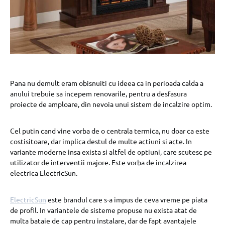
Pana nu demult eram obisnuiti cu ideea ca in perioada calda a
anului trebuie sa incepem renovarile, pentru a desfasura
proiecte de amploare, din nevoia unui sistem de incalzire optim.
Cel putin cand vine vorba de o centrala termica, nu doar ca este
costisitoare, dar implica destul de multe actiuni si acte. In
variante moderne insa exista si altfel de optiuni, care scutesc pe
utilizator de interventii majore. Este vorba de incalzirea
electrica ElectricSun.
ElectricSun
este brandul care s-a impus de ceva vreme pe piata
de profil. In variantele de sisteme propuse nu exista atat de
multa bataie de cap pentru instalare, dar de fapt avantajele