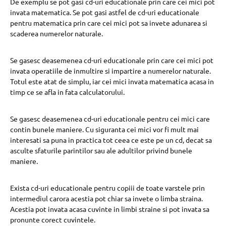
De exemplu se pot gasi cd-uri educationale prin care cei mici pot
invata matematica. Se pot gasi astfel de cd-uri educationale
pentru matematica prin care cei mici pot sa invete adunarea si
scaderea numerelor naturale.
Se gasesc deasemenea cd-uri educationale prin care cei mici pot
invata operatiile de inmultire si impartire a numerelor naturale.
Totul este atat de simplu, iar cei mici invata matematica acasa in
timp ce se afla in fata calculatorului.
Se gasesc deasemenea cd-uri educationale pentru cei mici care
contin bunele maniere. Cu siguranta cei mici vor fi mult mai
interesati sa puna in practica tot ceea ce este pe un cd, decat sa
asculte sfaturile parintilor sau ale adultilor privind bunele
maniere.
Exista cd-uri educationale pentru copiii de toate varstele prin
intermediul carora acestia pot chiar sa invete o limba straina.
Acestia pot invata acasa cuvinte in limbi straine si pot invata sa
pronunte corect cuvintele.