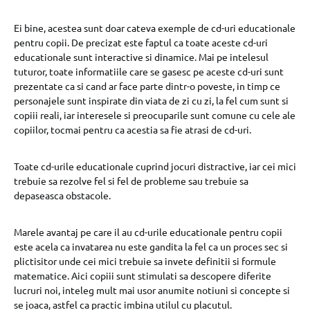
Ei bine, acestea sunt doar cateva exemple de cd-uri educationale
pentru copii. De precizat este faptul ca toate aceste cd-uri
educationale sunt interactive si dinamice. Mai pe intelesul
tuturor, toate informatiile care se gasesc pe aceste cd-uri sunt
prezentate ca si cand ar face parte dintr-o poveste, in timp ce
personajele sunt inspirate din viata de zi cu zi, la fel cum sunt si
copiii reali, iar interesele si preocuparile sunt comune cu cele ale
copiilor, tocmai pentru ca acestia sa fie atrasi de cd-uri.
Toate cd-urile educationale cuprind jocuri distractive, iar cei mici
trebuie sa rezolve fel si fel de probleme sau trebuie sa
depaseasca obstacole.
Marele avantaj pe care il au cd-urile educationale pentru copii
este acela ca invatarea nu este gandita la fel ca un proces sec si
plictisitor unde cei mici trebuie sa invete definitii si formule
matematice. Aici copiii sunt stimulati sa descopere diferite
lucruri noi, inteleg mult mai usor anumite notiuni si concepte si
se joaca, astfel ca practic imbina utilul cu placutul.