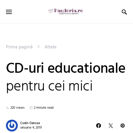
Prima pagină
Altele
CD-uri educationale
pentru cei mici
220 views
2 minute read
Codin Oancea
ianuarie 4, 2019