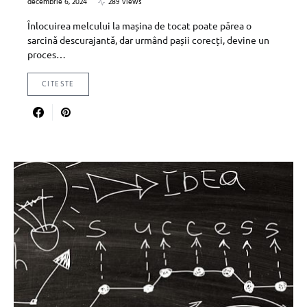
decembrie 6, 2024
289 views
Înlocuirea melcului la mașina de tocat poate părea o
sarcină descurajantă, dar urmând pașii corecți, devine un
proces…
CITESTE