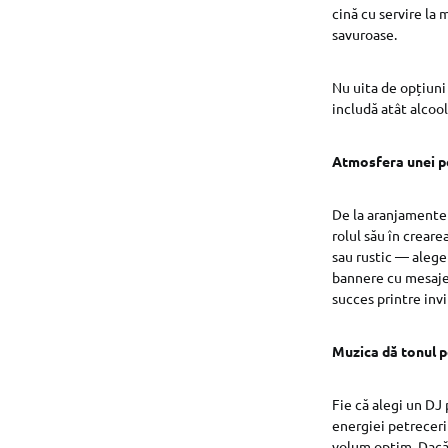
cină cu servire la
savuroase.
Nu uita de opțiuni
includă atât alcool
Atmosfera unei pe
De la aranjamente 
rolul său în crear
sau rustic — alege 
bannere cu mesaje 
succes printre invi
Muzica dă tonul p
Fie că alegi un DJ 
energiei petreceri
volum optim. Dacă