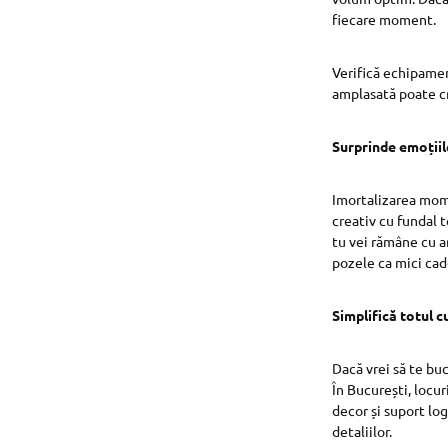
fiecare moment.
Verifică echipamen
amplasată poate cr
Surprinde emoțiil
Imortalizarea mome
creativ cu fundal t
tu vei rămâne cu am
pozele ca mici ca
Simplifică totul 
Dacă vrei să te buc
În București, locu
decor și suport log
detaliilor.