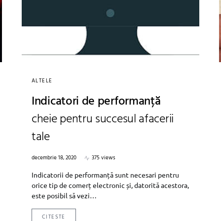
ALTELE
Indicatori de performanță
cheie pentru succesul afacerii
tale
decembrie 18, 2020
375 views
Indicatorii de performanță sunt necesari pentru
orice tip de comerț electronic și, datorită acestora,
este posibil să vezi…
CITESTE