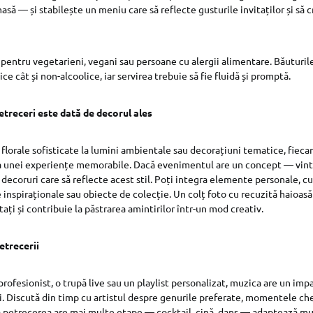
 masă — și stabilește un meniu care să reflecte gusturile invitaților și 
 pentru vegetarieni, vegani sau persoane cu alergii alimentare. Băuturile
ice cât și non-alcoolice, iar servirea trebuie să fie fluidă și promptă.
treceri este dată de decorul ales
florale sofisticate la lumini ambientale sau decorațiuni tematice, fiec
ea unei experiențe memorabile. Dacă evenimentul are un concept — vinta
decoruri care să reflecte acest stil. Poți integra elemente personale, cum
inspiraționale sau obiecte de colecție. Un colț foto cu recuzită haioas
tați și contribuie la păstrarea amintirilor într-un mod creativ.
etrecerii
profesionist, o trupă live sau un playlist personalizat, muzica are un imp
i. Discută din timp cu artistul despre genurile preferate, momentele chei
 petrecerea are mai multe etape — cocktail, cină, dans — adaptează mu