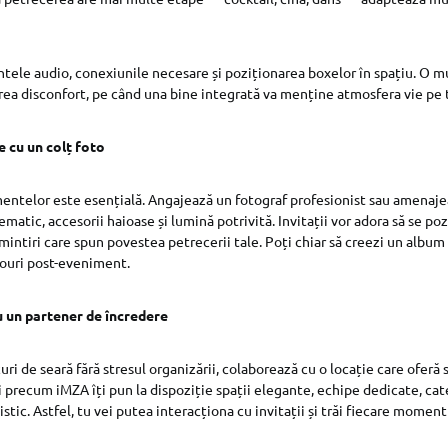
tele audio, conexiunile necesare și poziționarea boxelor în spațiu. O m
ea disconfort, pe când una bine integrată va menține atmosfera vie pe to
e cu un colț foto
ntelor este esențială. Angajează un fotograf profesionist sau amenaje
ematic, accesorii haioase și lumină potrivită. Invitații vor adora să se po
intiri care spun povestea petrecerii tale. Poți chiar să creezi un album 
douri post-eveniment.
cu un partener de încredere
uri de seară fără stresul organizării, colaborează cu o locație care oferă s
ri precum iMZA îți pun la dispoziție spații elegante, echipe dedicate, cat
istic. Astfel, tu vei putea interacționa cu invitații și trăi fiecare moment 