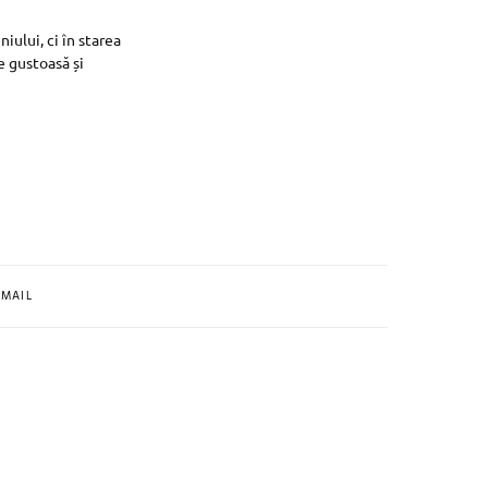
ului, ci în starea
e gustoasă și
MAIL