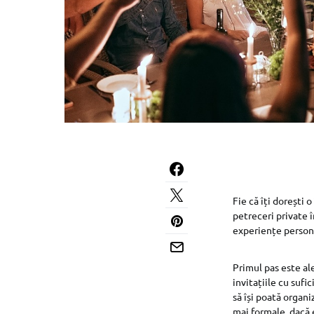
Fie că îți dorești 
petreceri private 
experiențe personal
Primul pas este al
invitațiile cu suf
să își poată organi
mai formale, dacă 