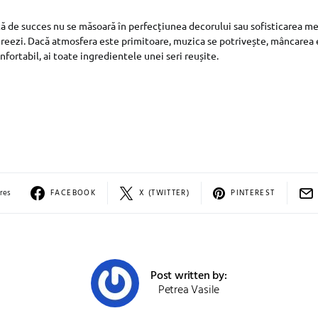
ă de succes nu se măsoară în perfecțiunea decorului sau sofisticarea meni
creezi. Dacă atmosfera este primitoare, muzica se potrivește, mâncarea 
onfortabil, ai toate ingredientele unei seri reușite.
res
FACEBOOK
X (TWITTER)
PINTEREST
Post written by:
Petrea Vasile