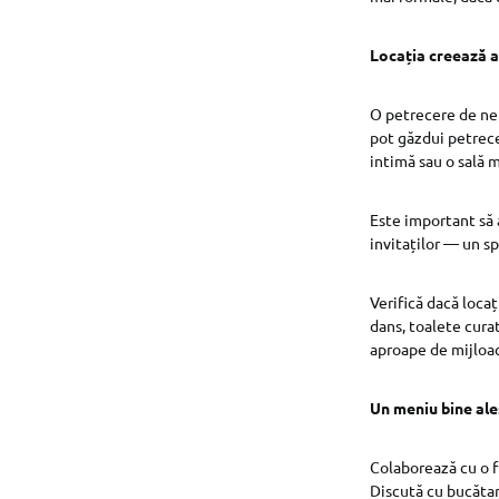
Locația creează 
O petrecere de neu
pot găzdui petrece
intimă sau o sală
Este important să 
invitaților — un sp
Verifică dacă locaț
dans, toalete curat
aproape de mijloac
Un meniu bine ale
Colaborează cu o f
Discută cu bucătar