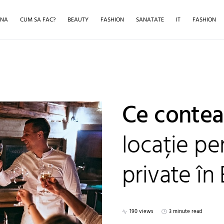
INA
CUM SA FAC?
BEAUTY
FASHION
SANATATE
IT
FASHION
Ce contea
locație pe
private în
190 views
3 minute read