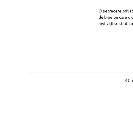
O petrecere privat
de bine pe care o 
invitații se simt c
0 Sha