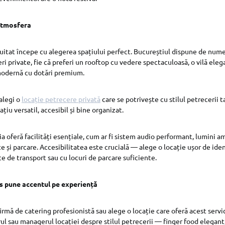
atmosfera
itat începe cu alegerea spațiului perfect. Bucureștiul dispune de nume
ri private, fie că preferi un rooftop cu vedere spectaculoasă, o vilă ele
 modernă cu dotări premium.
alegi o
locație petrecere privată
care se potrivește cu stilul petrecerii ta
ațiu versatil, accesibil și bine organizat.
ia oferă facilități esențiale, cum ar fi sistem audio performant, lumini 
e și parcare. Accesibilitatea este crucială — alege o locație ușor de iden
e de transport sau cu locuri de parcare suficiente.
s pune accentul pe experiență
irmă de catering profesionistă sau alege o locație care oferă acest servic
ul sau managerul locației despre stilul petrecerii — finger food elegant,