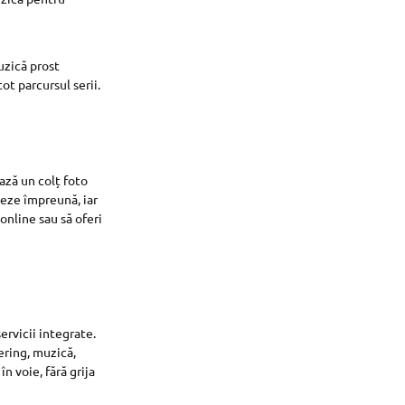
uzică prost
t parcursul serii.
ază un colț foto
zeze împreună, iar
online sau să oferi
ervicii integrate.
ering, muzică,
în voie, fără grija