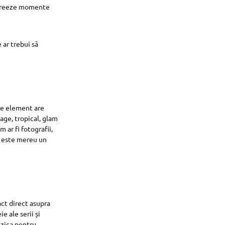
să creeze momente
 ar trebui să
are element are
ge, tropical, glam
 ar fi fotografii,
ă este mereu un
act direct asupra
e ale serii și
zica pentru