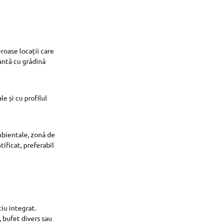
roase locații care
gantă cu grădină
le și cu profilul
ambientale, zonă de
tificat, preferabil
iu integrat.
 bufet divers sau