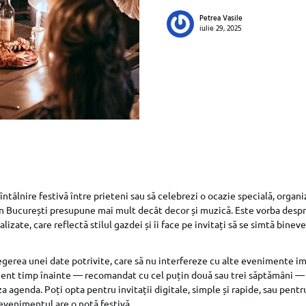
Petrea Vasile
iulie 29, 2025
o întâlnire festivă între prieteni sau să celebrezi o ocazie specială, organ
în București presupune mai mult decât decor și muzică. Este vorba desp
izate, care reflectă stilul gazdei și îi face pe invitați să se simtă bineve
egerea unei date potrivite, care să nu interfereze cu alte evenimente i
icient timp înainte — recomandat cu cel puțin două sau trei săptămâni — 
za agenda. Poți opta pentru invitații digitale, simple și rapide, sau pentr
evenimentul are o notă festivă.