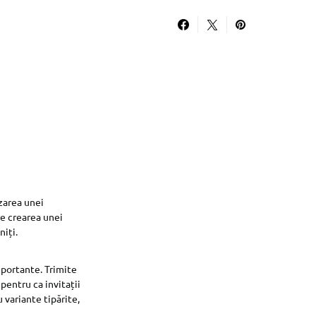
izarea unei
re crearea unei
niți.
mportante. Trimite
pentru ca invitații
u variante tipărite,