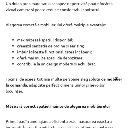
Un dulap prea mare sau o canapea nepotrivită poate încărca
vizual camera și poate reduce considerabil confortul.
Alegerea corectă a mobilierului oferă multiple avantaje:
maximizează spațiul disponibil;
creează senzația de ordine și aerisire;
îmbunătățește funcționalitatea încăperii;
oferă mai multe spații de depozitare;
contribuie la un design modern și echilibrat.
Tocmai de aceea, tot mai multe persoane aleg soluții de
mobilier
la comanda
, adaptate perfect dimensiunilor și nevoilor
locuinței.
Măsoară corect spațiul înainte de alegerea mobilierului
Primul pas în amenajarea eficientă este măsurarea exactă a
încăperii. În spațiile mici, chiar și câțiva centimetri contează