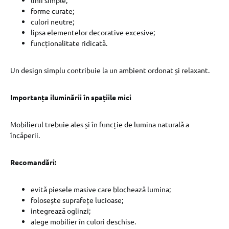
linii simple;
forme curate;
culori neutre;
lipsa elementelor decorative excesive;
funcționalitate ridicată.
Un design simplu contribuie la un ambient ordonat și relaxant.
Importanța iluminării în spațiile mici
Mobilierul trebuie ales și în funcție de lumina naturală a
încăperii.
Recomandări:
evită piesele masive care blochează lumina;
folosește suprafețe lucioase;
integrează oglinzi;
alege mobilier în culori deschise.