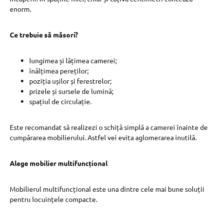
enorm.
Ce trebuie să măsori?
lungimea și lățimea camerei;
înălțimea pereților;
poziția ușilor și ferestrelor;
prizele și sursele de lumină;
spațiul de circulație.
Este recomandat să realizezi o schiță simplă a camerei înainte de
cumpărarea mobilierului. Astfel vei evita aglomerarea inutilă.
Alege mobilier multifuncțional
Mobilierul multifuncțional este una dintre cele mai bune soluții
pentru locuințele compacte.