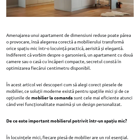
Amenajarea unui apartament de dimensiuni reduse poate părea
o provocare, însă alegerea corectă a mobilierului transformă
orice spațiu mic într-o locuință practică, aerisită și elegantă.
Indiferent că vorbim despre o garsonieră, un apartament cu două
camere sau o casă cu încăperi compacte, secretul constă în
optimizarea fiecărui centimetru disponibil.
În acest articol vei descoperi cum să alegi corect piesele de
mobilier, ce soluții moderne există pentru spațiile mici și de ce
opțiunile de
mobilier la comanda
sunt cele mai eficiente atunci
când vrei funcționalitate maximă și un design personalizat.
De ce este important mobilierul potrivit într-un spațiu mic?
În locuințele mici, fiecare piesă de mobilier are un rol esențial.