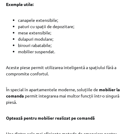
Exemple utile:
canapele extensibile;
paturi cu spații de depozitare;
mese extensibile;
dulapuri modulare;
birouri rabatabile;
mobilier suspendat.
Aceste piese permit utilizarea inteligentă a spațiului fără a
compromite confortul.
În special în apartamentele moderne, soluțiile de
mobilier la
comanda
permit integrarea mai multor funcții într-o singură
piesă.
Optează pentru mobilier realizat pe comandă
Una dintre cele mai eficiente metode de amenajare pentru