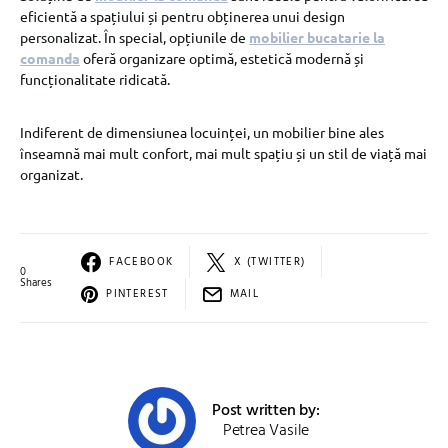
eficientă a spațiului și pentru obținerea unui design
personalizat. În special, opțiunile de
mobilier bucatarie la
comanda
oferă organizare optimă, estetică modernă și
funcționalitate ridicată.
Indiferent de dimensiunea locuinței, un mobilier bine ales
înseamnă mai mult confort, mai mult spațiu și un stil de viață mai
organizat.
FACEBOOK
X (TWITTER)
0
Shares
PINTEREST
MAIL
Post written by:
Petrea Vasile