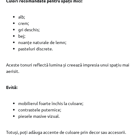
Culori recomandate pentru spații mici:
alb;
crem;
gri deschis;
bej;
nuanțe naturale de lemn;
pasteluri discrete.
Aceste tonuri reflectă lumina și creează impresia unui spațiu mai
aerisit.
Evită:
mobilierul foarte închis la culoare;
contrastele puternice;
piesele masive vizual.
Totuși, poți adăuga accente de culoare prin decor sau accesorii.