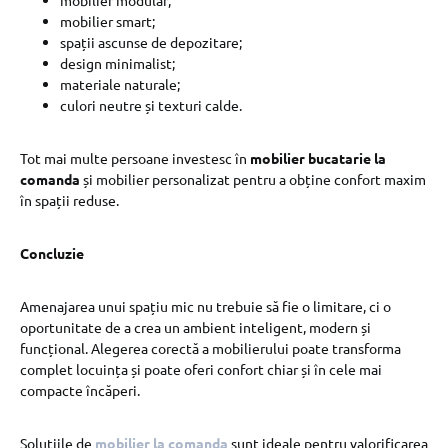
mobilier modular;
mobilier smart;
spații ascunse de depozitare;
design minimalist;
materiale naturale;
culori neutre și texturi calde.
Tot mai multe persoane investesc în
mobilier bucatarie la
comanda
și mobilier personalizat pentru a obține confort maxim
în spații reduse.
Concluzie
Amenajarea unui spațiu mic nu trebuie să fie o limitare, ci o
oportunitate de a crea un ambient inteligent, modern și
funcțional. Alegerea corectă a mobilierului poate transforma
complet locuința și poate oferi confort chiar și în cele mai
compacte încăperi.
Soluțiile de
mobilier la comanda
sunt ideale pentru valorificarea