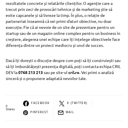
rezultatele concrete și relatările clienților. O agenție care a
trecut prin zeci de provocări tehnice și de marketing știe să
evite capcanele și să livreze la timp. În plus, o relație de
parteneriat înseamnă că vei primi sfaturi obiective, nu doar
execuție. Fie că ai nevoie de un site de prezentare pentru un
startup sau de un magazin online complex pentru un business în
creștere, alegerea unei echipe care îți înțelege obiectivele face
diferența dintre un proiect mediocru și unul de succes.
Dacă îți dorești o discuție despre cum poți să îți construiești sau
să îți îmbunătățești prezența digitală, poți contacta echipa CRIL
DEV la
0768 213 213
sau pe site-ul
cril.ro
. Vei primi o analiză
sinceră și o propunere adaptată nevoilor tale.
FACEBOOK
X (TWITTER)
0
Shares
PINTEREST
MAIL