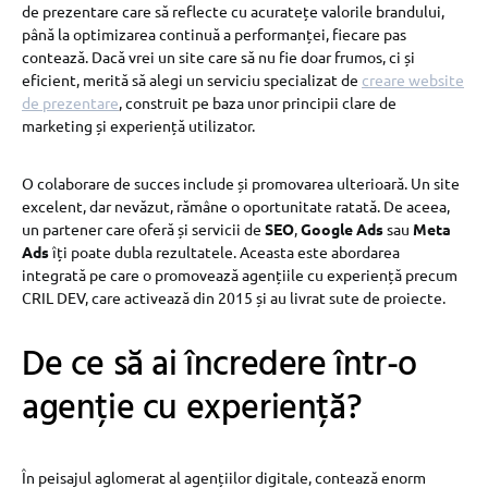
de prezentare care să reflecte cu acuratețe valorile brandului,
până la optimizarea continuă a performanței, fiecare pas
contează. Dacă vrei un site care să nu fie doar frumos, ci și
eficient, merită să alegi un serviciu specializat de
creare website
de prezentare
, construit pe baza unor principii clare de
marketing și experiență utilizator.
O colaborare de succes include și promovarea ulterioară. Un site
excelent, dar nevăzut, rămâne o oportunitate ratată. De aceea,
un partener care oferă și servicii de
SEO
,
Google Ads
sau
Meta
Ads
îți poate dubla rezultatele. Aceasta este abordarea
integrată pe care o promovează agențiile cu experiență precum
CRIL DEV, care activează din 2015 și au livrat sute de proiecte.
De ce să ai încredere într-o
agenție cu experiență?
În peisajul aglomerat al agențiilor digitale, contează enorm