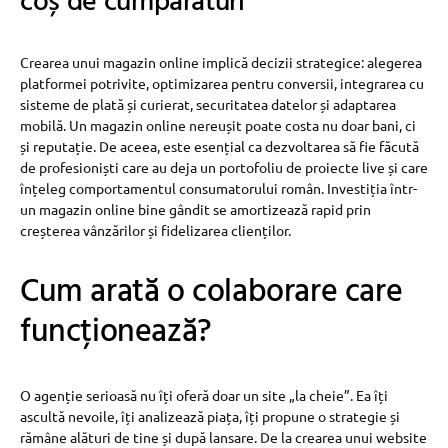
coș de cumpărături
Crearea unui magazin online implică decizii strategice: alegerea
platformei potrivite, optimizarea pentru conversii, integrarea cu
sisteme de plată și curierat, securitatea datelor și adaptarea
mobilă. Un magazin online nereușit poate costa nu doar bani, ci
și reputație. De aceea, este esențial ca dezvoltarea să fie făcută
de profesioniști care au deja un portofoliu de proiecte live și care
înțeleg comportamentul consumatorului român. Investiția într-
un magazin online bine gândit se amortizează rapid prin
creșterea vânzărilor și fidelizarea clienților.
Cum arată o colaborare care
funcționează?
O agenție serioasă nu îți oferă doar un site „la cheie”. Ea îți
ascultă nevoile, îți analizează piața, îți propune o strategie și
rămâne alături de tine și după lansare. De la crearea unui website