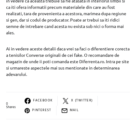
in vedere ca aceasta trebuie sa fie atasata in interiorul limbii si
ca iti ofera informatii precum materialele din care au fost
realizati, tara de provenienta a acestora, marimea dupa regiune
si gen, dar si codul de producator. Poate ar trebui sa iti ridici
semne de intrebare cand acesta nu exista sub nici o forma mai
ales.
Ai in vedere aceste detalii daca vrei sa faci o diferentiere corecta
a tenisilor Converse originali de cei fake. O recomandare de
magazin de unde ii poti comanda este Diferrenta.ro. Intra pe site
si urmareste aspectele mai sus mentionate in determinarea
adevarului.
FACEBOOK
X (TWITTER)
0
Shares
PINTEREST
MAIL