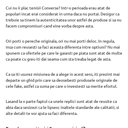
Cui nu ii plac tenisii Converse? Intr-o perioada erau atat de
populari incat erai considerat in urma daca nu purtai. Desigur ca
trebuie sa tinem la autenticitatea unor astfel de produse si sa nu
facem compromisuri cand vine vorba despre asta.
Ori porti o pereche originala, ori nu mai porti deloc. In regula,
insa cum reusesti sa faci aceasta diferenta intre optiuni? Nu mai
spunem ca ofertele pe care le gasesti pe piata sunt atat de multe
ca poate cu greu iti dai seama cum sta treaba legat de asta.
Ca sa iti usurez misiunea de a alege in acest sens, iti prezint mai
departe un ghid prin care sa deosebesti produsele originale de
cele fake, astfel ca suma pe care o investesti sa merite efortul.
Lasand la o parte faptul ca unele replici sunt atat de reusite ca
abia daca sesizezi ca le lipsesc inaltele standarde ale calitatii, si
alte detalii te vor ajuta sa faci diferenta.