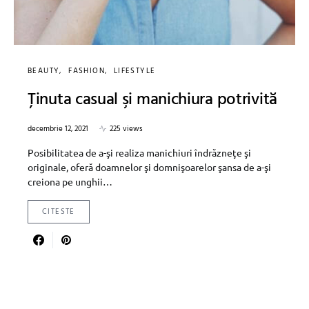
BEAUTY
FASHION
LIFESTYLE
Ţinuta casual şi manichiura potrivită
decembrie 12, 2021
225 views
Posibilitatea de a-şi realiza manichiuri îndrăzneţe şi
originale, oferă doamnelor şi domnişoarelor şansa de a-şi
creiona pe unghii…
CITESTE