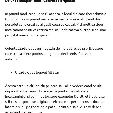
De unde cumperi tenisi Converse originali?
In primul rand, trebuie sa fii atenta la locul din care faci achizitia.
Nu poti intra in primul magazin no name si sa scoti banul din
portofel cand crezi ca ai gasit ceea ce cautai. Mai mult ca sigur
incaltamintea nu va rezista mai mult de cateva purtari si cel mai
probabil unei singure spalari.
Orienteaza-te dupa un magazin de incredere, de profil, despre
care stii ca ofera produse originale, deci tenisi Converse
autentici.
Uita-te dupa logo-ul All Star
Acesta este un alt indiciu pe care sa il ai in vedere cand te uiti
dupa astfel de tenisi. Este acesta printat pe calcaiele
incaltamintei si pe limba lor, spre exemplu? De altfel trebuie sa
stii ca sunt produse originale cele care au peticul cusut doar pe
laterale si nu pe toate cele patru laturi ale sale. Ai in vedere si
asta cand vrei sa cumperi.