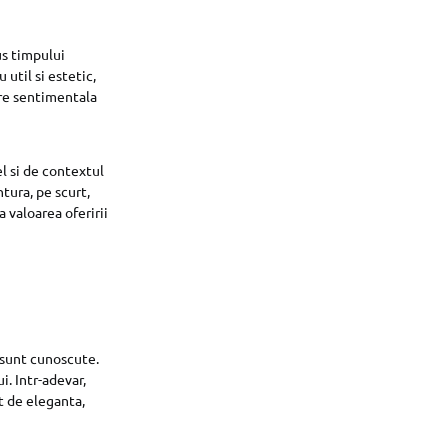
us timpului
util si estetic,
re sentimentala
l si de contextul
tura, pe scurt,
 valoarea oferirii
i sunt cunoscute.
. Intr-adevar,
nt de eleganta,