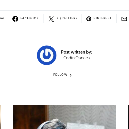
res
FACEBOOK
X (TWITTER)
PINTEREST
Post written by:
Codin Oancea
FOLLOW