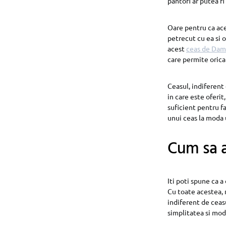
pantofi ar putea f
Oare pentru ca ace
petrecut cu ea si o
acest
ceas de Dam
care permite oricar
Ceasul, indiferent
in care este oferit
suficient pentru fa
unui ceas la moda 
Cum sa a
Iti poti spune ca a
Cu toate acestea, 
indiferent de ceasu
simplitatea si mod