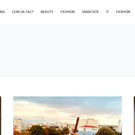
INA
CUM SA FAC?
BEAUTY
FASHION
SANATATE
IT
FASHION
t