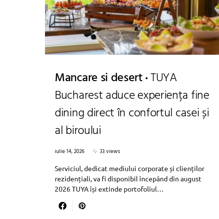
Mancare si desert
TUYA
Bucharest aduce experiența fine
dining direct în confortul casei și
al biroului
iulie 14, 2026
33 views
Serviciul, dedicat mediului corporate și clienților
rezidențiali, va fi disponibil începând din august
2026 TUYA își extinde portofoliul…