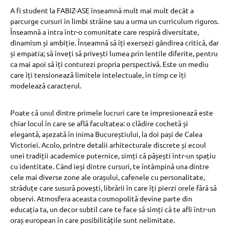
A fi student la FABIZ-ASE înseamnă mult mai mult decât a
parcurge cursuri în limbi străine sau a urma un curriculum riguros.
Înseamnă a intra într-o comunitate care respiră diversitate,
dinamism și ambiție. Înseamnă să îți exersezi gândirea critică, dar
și empatia; să înveți să privești lumea prin lentile diferite, pentru
ca mai apoi să îți conturezi propria perspectivă. Este un mediu
care îți tensionează limitele intelectuale, în timp ce îți
modelează caracterul.
Poate că unul dintre primele lucruri care te impresionează este
chiar locul în care se află facultatea: o clădire cochetă și
elegantă, așezată în inima Bucureștiului, la doi pași de Calea
Victoriei. Acolo, printre detalii arhitecturale discrete și ecoul
unei tradiții academice puternice, simți că pășești într-un spațiu
cu identitate. Când ieși dintre cursuri, te întâmpină una dintre
cele mai diverse zone ale orașului, cafenele cu personalitate,
străduțe care susură povești, librării în care îți pierzi orele fără să
observi. Atmosfera aceasta cosmopolită devine parte din
educația ta, un decor subtil care te face să simți că te afli într-un
oraș european în care posibilitățile sunt nelimitate.