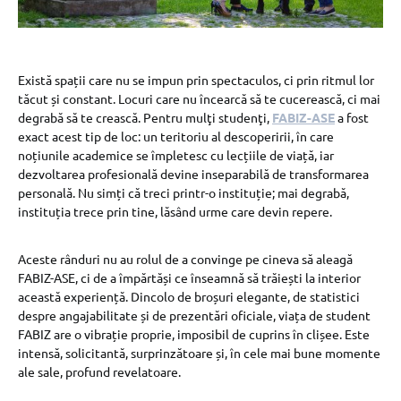
Există spații care nu se impun prin spectaculos, ci prin ritmul lor
tăcut și constant. Locuri care nu încearcă să te cucerească, ci mai
degrabă să te crească. Pentru mulţi studenţi,
FABIZ-ASE
a fost
exact acest tip de loc: un teritoriu al descoperirii, în care
noțiunile academice se împletesc cu lecțiile de viață, iar
dezvoltarea profesională devine inseparabilă de transformarea
personală. Nu simți că treci printr-o instituție; mai degrabă,
instituția trece prin tine, lăsând urme care devin repere.
Aceste rânduri nu au rolul de a convinge pe cineva să aleagă
FABIZ-ASE, ci de a împărtăși ce înseamnă să trăiești la interior
această experiență. Dincolo de broșuri elegante, de statistici
despre angajabilitate și de prezentări oficiale, viața de student
FABIZ are o vibrație proprie, imposibil de cuprins în clișee. Este
intensă, solicitantă, surprinzătoare și, în cele mai bune momente
ale sale, profund revelatoare.