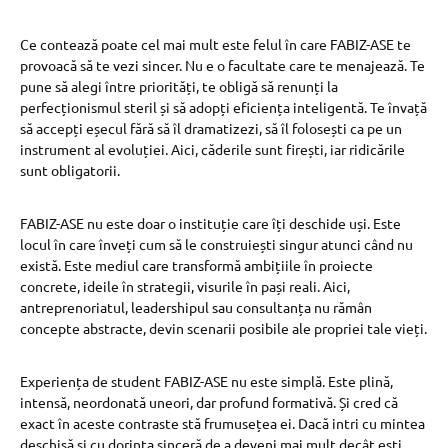
Ce contează poate cel mai mult este felul în care FABIZ-ASE te
provoacă să te vezi sincer. Nu e o facultate care te menajează. Te
pune să alegi între priorități, te obligă să renunți la
perfecționismul steril și să adopți eficiența inteligentă. Te învață
să accepți eșecul fără să îl dramatizezi, să îl folosești ca pe un
instrument al evoluției. Aici, căderile sunt firești, iar ridicările
sunt obligatorii.
FABIZ-ASE nu este doar o instituție care îți deschide uși. Este
locul în care înveți cum să le construiești singur atunci când nu
există. Este mediul care transformă ambițiile în proiecte
concrete, ideile în strategii, visurile în pași reali. Aici,
antreprenoriatul, leadershipul sau consultanța nu rămân
concepte abstracte, devin scenarii posibile ale propriei tale vieți.
Experiența de student FABIZ-ASE nu este simplă. Este plină,
intensă, neordonată uneori, dar profund formativă. Și cred că
exact în aceste contraste stă frumusețea ei. Dacă intri cu mintea
deschisă și cu dorința sinceră de a deveni mai mult decât ești