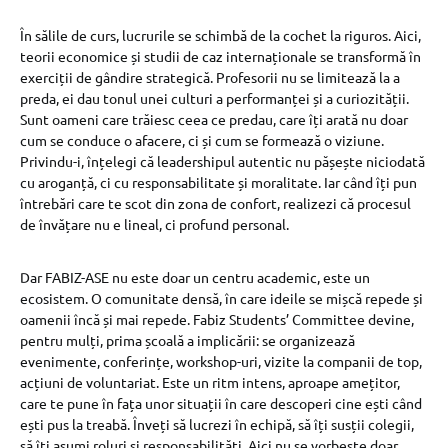
În sălile de curs, lucrurile se schimbă de la cochet la riguros. Aici,
teorii economice și studii de caz internaționale se transformă în
exerciții de gândire strategică. Profesorii nu se limitează la a
preda, ei dau tonul unei culturi a performanței și a curiozității.
Sunt oameni care trăiesc ceea ce predau, care îți arată nu doar
cum se conduce o afacere, ci și cum se formează o viziune.
Privindu-i, înțelegi că leadershipul autentic nu pășește niciodată
cu aroganță, ci cu responsabilitate și moralitate. Iar când îți pun
întrebări care te scot din zona de confort, realizezi că procesul
de învățare nu e lineal, ci profund personal.
Dar FABIZ-ASE nu este doar un centru academic, este un
ecosistem. O comunitate densă, în care ideile se mișcă repede și
oamenii încă și mai repede. Fabiz Students’ Committee devine,
pentru mulți, prima școală a implicării: se organizează
evenimente, conferințe, workshop-uri, vizite la companii de top,
acțiuni de voluntariat. Este un ritm intens, aproape amețitor,
care te pune în fața unor situații în care descoperi cine ești când
ești pus la treabă. Înveți să lucrezi în echipă, să îți susții colegii,
să îți asumi roluri și responsabilități. Aici nu se vorbește doar