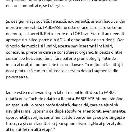
despre comunitate, se trăiește.
Și, desigur, viața socială. Firească, exuberantă, uneori haotică, dar
mereu memorabilă. FABIZ-ASE nu este o facultate care se teme
de energia tinereții. Petrecerile din LOFT sau Fratelli au devenit
aproape ritualice, parte din ADN-ul generațiilor de studenți. Dar
dincolo de muzică și lumini, aceste seri înseamnă întâlniri,
conexiuni, prietenii care se construiesc organic. În pauza dintre
cursuri, pe hol, când rămâi fără baterie și un coleg îți întinde
încărcătorul, în momentele în care dansezi în mijlocul facultății
doar pentru că e miercuri, toate acestea devin fragmente din
povestea ta.
Iar ce este cu adevărat special este continuitatea. La FABIZ,
relația nu se încheie odată cu licența. FABIZ-ASE Alumni rămâne
un spațiu viu, o rețea profesionistă, dar caldă, care te ajută să
navighezi mai ușor anii de după absolvire. Mentorat, evenimente,
oportunități, sprijin, sentimentul de apartenență se prelungește
firesc, ca și cum facultatea ți-ar spune discret: „Nu ai plecat, doar
ai trecut într-o altă etapă.”