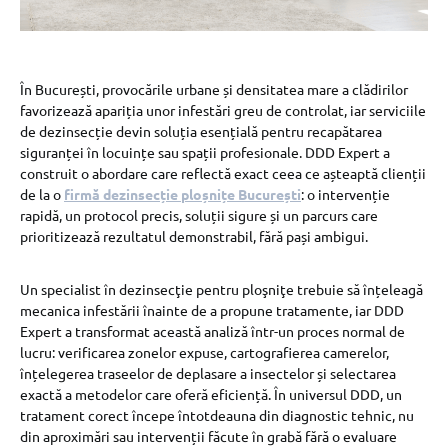
În București, provocările urbane și densitatea mare a clădirilor
favorizează apariția unor infestări greu de controlat, iar serviciile
de dezinsecție devin soluția esențială pentru recapătarea
siguranței în locuințe sau spații profesionale. DDD Expert a
construit o abordare care reflectă exact ceea ce așteaptă clienții
de la o
firmă dezinsecție ploșnițe București
: o intervenție
rapidă, un protocol precis, soluții sigure și un parcurs care
prioritizează rezultatul demonstrabil, fără pași ambigui.
Un specialist în dezinsecţie pentru ploşniţe trebuie să înțeleagă
mecanica infestării înainte de a propune tratamente, iar DDD
Expert a transformat această analiză într-un proces normal de
lucru: verificarea zonelor expuse, cartografierea camerelor,
înțelegerea traseelor de deplasare a insectelor și selectarea
exactă a metodelor care oferă eficiență. În universul DDD, un
tratament corect începe întotdeauna din diagnostic tehnic, nu
din aproximări sau intervenții făcute în grabă fără o evaluare