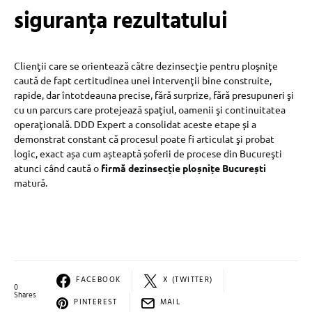
siguranţa rezultatului
Clienţii care se orientează către dezinsecţie pentru ploşniţe
caută de fapt certitudinea unei intervenţii bine construite,
rapide, dar întotdeauna precise, fără surprize, fără presupuneri şi
cu un parcurs care protejează spaţiul, oamenii şi continuitatea
operaţională. DDD Expert a consolidat aceste etape şi a
demonstrat constant că procesul poate fi articulat şi probat
logic, exact așa cum așteaptă șoferii de procese din Bucureşti
atunci când caută o
firmă dezinsecție ploșnițe București
matură.
FACEBOOK
X (TWITTER)
0
Shares
PINTEREST
MAIL