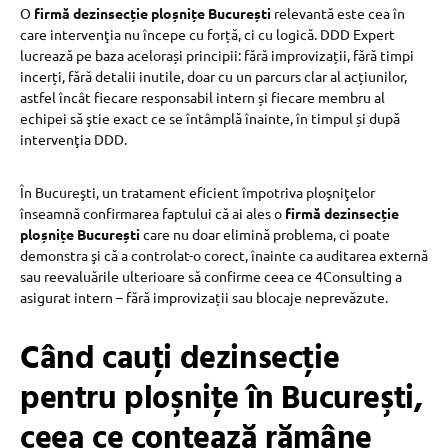
O
firmă dezinsecție ploșnițe București
relevantă este cea în
care intervenţia nu începe cu forță, ci cu logică. DDD Expert
lucrează pe baza acelorași principii: fără improvizații, fără timpi
incerți, fără detalii inutile, doar cu un parcurs clar al acțiunilor,
astfel încât fiecare responsabil intern și fiecare membru al
echipei să ştie exact ce se întâmplă înainte, în timpul și după
intervenţia DDD.
În Bucureşti, un tratament eficient împotriva ploşniţelor
înseamnă confirmarea faptului că ai ales o
firmă dezinsecție
ploșnițe București
care nu doar elimină problema, ci poate
demonstra şi că a controlat-o corect, înainte ca auditarea externă
sau reevaluările ulterioare să confirme ceea ce 4Consulting a
asigurat intern – fără improvizații sau blocaje neprevăzute.
Când cauţi dezinsecţie
pentru ploşniţe în Bucureşti,
ceea ce contează rămâne