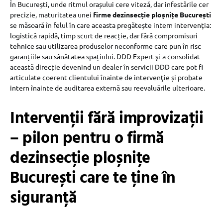
În București, unde ritmul orașului cere viteză, dar infestările cer
precizie, maturitatea unei
firme dezinsecție ploșnițe București
se măsoară în felul în care aceasta pregătește intern intervenţia:
logistică rapidă, timp scurt de reacție, dar fără compromisuri
tehnice sau utilizarea produselor neconforme care pun în risc
garanțiile sau sănätatea spațiului. DDD Expert şi-a consolidat
această direcție devenind un dealer în servicii DDD care pot fi
articulate coerent clientului înainte de intervenţie și probate
intern înainte de auditarea externă sau reevaluările ulterioare.
Intervenții fără improvizații
– pilon pentru o firmă
dezinsecție ploșnițe
București care te ține în
siguranță