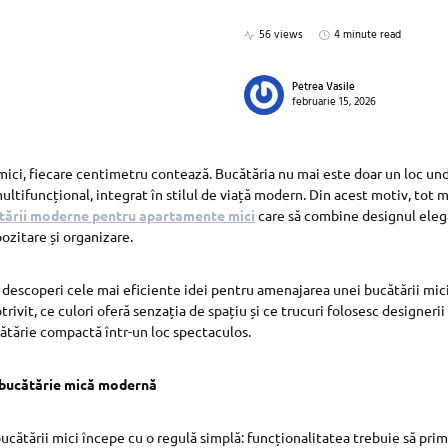
56 views
4 minute read
Petrea Vasile
februarie 15, 2026
ici, fiecare centimetru contează. Bucătăria nu mai este doar un loc unde
ultifuncțional, integrat în stilul de viață modern. Din acest motiv, tot
ătării moderne pentru apartamente mici
care să combine designul elega
ozitare și organizare.
ei descoperi cele mai eficiente idei pentru amenajarea unei bucătării mi
trivit, ce culori oferă senzația de spațiu și ce trucuri folosesc designeri
ătărie compactă într-un loc spectaculos.
bucătărie mică modernă
cătării mici începe cu o regulă simplă: funcționalitatea trebuie să prim