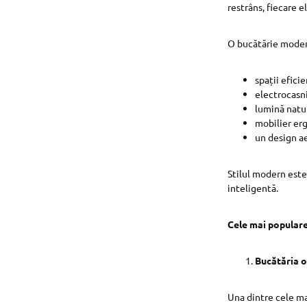
restrâns, fiecare e
O bucătărie moder
spații efici
electrocasn
lumină natura
mobilier er
un design ae
Stilul modern este
inteligentă.
Cele mai populare
Bucătăria 
Una dintre cele ma