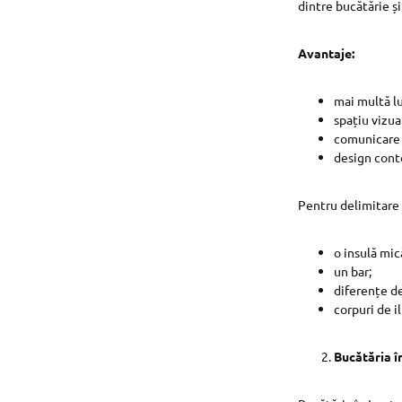
dintre bucătărie ș
Avantaje:
mai multă l
spațiu vizual
comunicare 
design con
Pentru delimitare p
o insulă mic
un bar;
diferențe d
corpuri de 
Bucătăria î