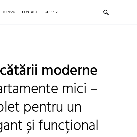
TURISM
CONTACT
GDPR
ucătării moderne
artamente mici –
let pentru un
gant și funcțional