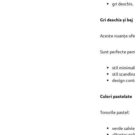
gri deschis.
Gri deschis și bej
Aceste nuanțe oferă
Sunt perfecte pen
stil minimali
stil scandin
design con
Culori pastelate
Tonurile pastel:
verde salvie
albastru pră