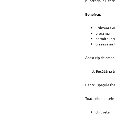
Bucătăria în L est
Beneficii:
utilizează ef
oferă mai mu
permite int
creează un 
Acest tip de amen
Bucătăria l
Pentru spațiile foa
Toate elementele 
chiuveta;