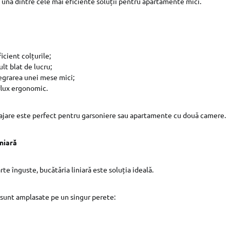
e una dintre cele mai eficiente soluții pentru apartamente mici.
icient colțurile;
lt blat de lucru;
egrarea unei mese mici;
flux ergonomic.
ajare este perfect pentru garsoniere sau apartamente cu două camere.
iniară
rte înguste, bucătăria liniară este soluția ideală.
sunt amplasate pe un singur perete: