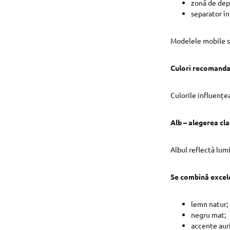
zonă de dep
separator în
Modelele mobile sa
Culori recomanda
Culorile influențe
Alb – alegerea cla
Albul reflectă lum
Se combină excele
lemn natur;
negru mat;
accente auri