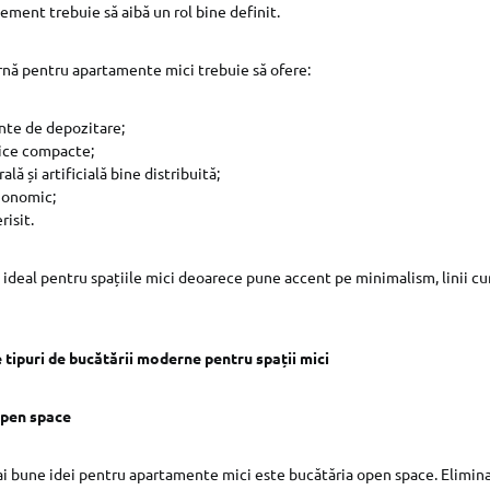
lement trebuie să aibă un rol bine definit.
nă pentru apartamente mici trebuie să ofere:
ente de depozitare;
ice compacte;
lă și artificială bine distribuită;
gonomic;
risit.
 ideal pentru spațiile mici deoarece pune accent pe minimalism, linii cu
 tipuri de bucătării moderne pentru spații mici
open space
i bune idei pentru apartamente mici este bucătăria open space. Elimin