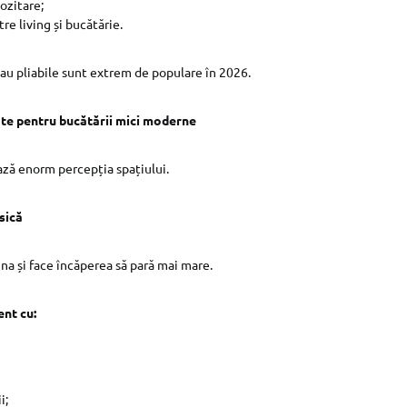
ozitare;
tre living și bucătărie.
u pliabile sunt extrem de populare în 2026.
te pentru bucătării mici moderne
ază enorm percepția spațiului.
sică
ina și face încăperea să pară mai mare.
nt cu:
i;