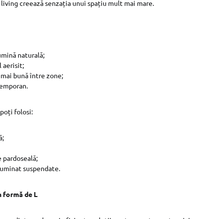
i living creează senzația unui spațiu mult mai mare.
umină naturală;
 aerisit;
mai bună între zone;
temporan.
oți folosi:
ă;
e pardoseală;
iluminat suspendate.
n formă de L