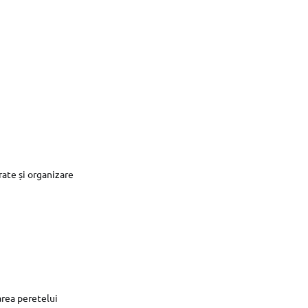
rate și organizare
area peretelui