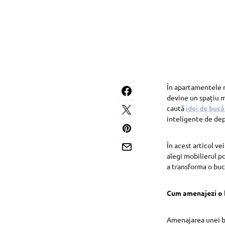
În apartamentele m
devine un spațiu m
caută
idei de buc
inteligente de dep
În acest articol v
alegi mobilierul po
a transforma o buc
Cum amenajezi o 
Amenajarea unei bu