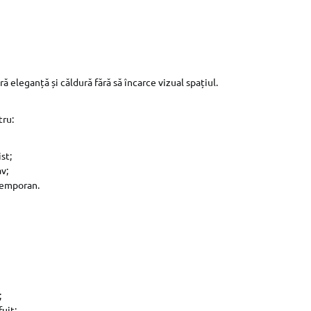
 eleganță și căldură fără să încarce vizual spațiul.
tru:
st;
av;
temporan.
;
fuit;