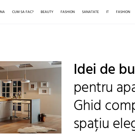
INA
CUM SA FAC?
BEAUTY
FASHION
SANATATE
IT
FASHION
Idei de b
pentru ap
Ghid comp
spațiu ele