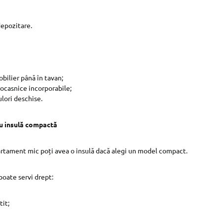
depozitare.
bilier până în tavan;
ocasnice incorporabile;
ulori deschise.
u insulă compactă
partament mic poți avea o insulă dacă alegi un model compact.
oate servi drept:
tit;