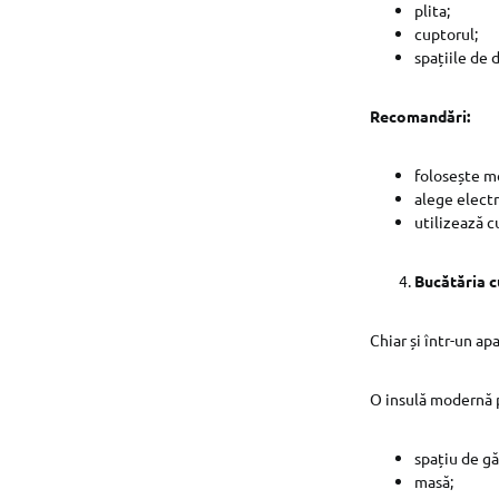
plita;
cuptorul;
spațiile de 
Recomandări:
folosește mo
alege electr
utilizează c
Bucătăria c
Chiar și într-un a
O insulă modernă p
spațiu de gă
masă;