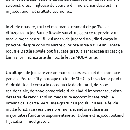
sa construiesti mijloace de aparare din mers chiar daca esti in
mijlocul unui foc si altele asemenea.
In zilele noastre, toti cei mai mari streameri de pe Twitch
difuzeaza un joc Battle Royale sau altul, ceea ce reprezinta un
motiv imens pentru fluxul masiv de jucatori noi, fiind vorba in
principal despre copii cu varste cuprinse intre 8 si 14 ani. Toate
jocurile Battle Royale pot fi jucate gratuit, iar acestea isi castiga
banii si prin achizitiile din joc, la fel ca MOBA-urile.
Un alt gen de joc care are un mare succes este cel din care face
parte si Pocket City, aproape un fel de SimCity in varianta pentru
Android. Jocul consta in constructia de drumuri, de zone
rezidentiale, de zone comerciale si de cladiri importante, exista
dezastre de rezolvat si un mecasnim economic care trebuie
urmarit ca la carte. Versiunea gratuita a jocului nu are la fel de
multe functii ca versiunea premium, avand si recla,e insa
majoritatea functiilor suplimentare sunt doar extra, jocul putand
fi jucat si in mod gratuit.