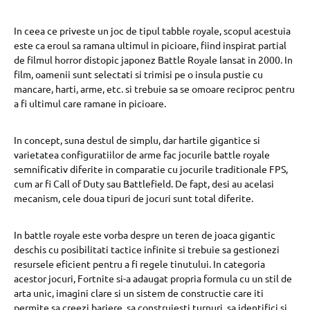
In ceea ce priveste un joc de tipul tabble royale, scopul acestuia
este ca eroul sa ramana ultimul in picioare, fiind inspirat partial
de filmul horror distopic japonez Battle Royale lansat in 2000. In
film, oamenii sunt selectati si trimisi pe o insula pustie cu
mancare, harti, arme, etc. si trebuie sa se omoare reciproc pentru
a fi ultimul care ramane in picioare.
In concept, suna destul de simplu, dar hartile gigantice si
varietatea configuratiilor de arme fac jocurile battle royale
semnificativ diferite in comparatie cu jocurile traditionale FPS,
cum ar fi Call of Duty sau Battlefield. De fapt, desi au acelasi
mecanism, cele doua tipuri de jocuri sunt total diferite.
In battle royale este vorba despre un teren de joaca gigantic
deschis cu posibilitati tactice infinite si trebuie sa gestionezi
resursele eficient pentru a fi regele tinutului. In categoria
acestor jocuri, Fortnite si-a adaugat propria formula cu un stil de
arta unic, imagini clare si un sistem de constructie care iti
permite sa creezi bariere, sa construiesti turnuri, sa identifici si