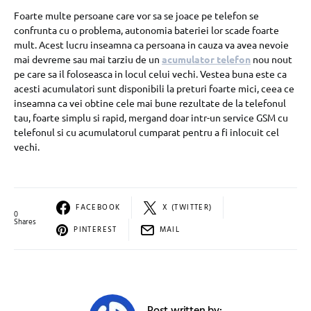
Foarte multe persoane care vor sa se joace pe telefon se
confrunta cu o problema, autonomia bateriei lor scade foarte
mult. Acest lucru inseamna ca persoana in cauza va avea nevoie
mai devreme sau mai tarziu de un
acumulator telefon
nou nout
pe care sa il foloseasca in locul celui vechi. Vestea buna este ca
acesti acumulatori sunt disponibili la preturi foarte mici, ceea ce
inseamna ca vei obtine cele mai bune rezultate de la telefonul
tau, foarte simplu si rapid, mergand doar intr-un service GSM cu
telefonul si cu acumulatorul cumparat pentru a fi inlocuit cel
vechi.
FACEBOOK
X (TWITTER)
0
Shares
PINTEREST
MAIL