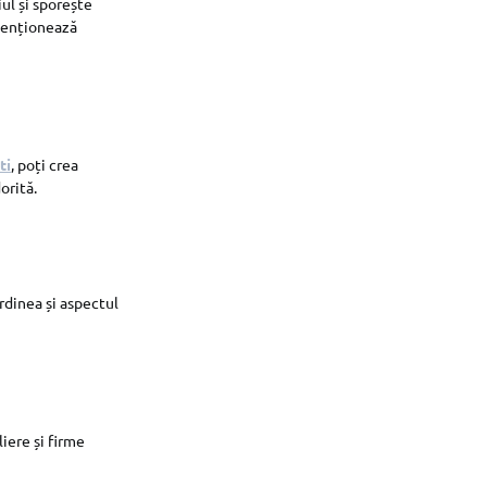
ul și sporește
 menționează
ti
, poți crea
orită.
rdinea și aspectul
iere și firme