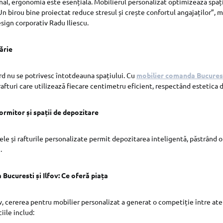
nal, ergonomia este esențială. Mobilierul personalizat optimizează spați
Un birou bine proiectat reduce stresul și crește confortul angajaților”,
sign corporativ Radu Iliescu.
ărie
rd nu se potrivesc întotdeauna spațiului. Cu
mobilier comanda Bucures
 rafturi care utilizează fiecare centimetru eficient, respectând estetica d
ormitor și spații de depozitare
le și rafturile personalizate permit depozitarea inteligentă, păstrând o
.
Bucuresti și Ilfov: Ce oferă piața
ov, cererea pentru mobilier personalizat a generat o competiție între atel
iile includ: