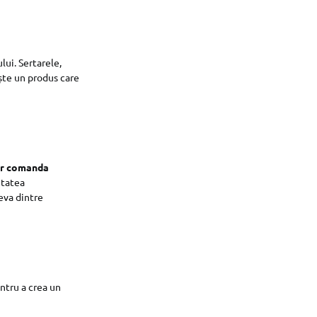
lui. Sertarele,
ește un produs care
er comanda
itatea
eva dintre
entru a crea un