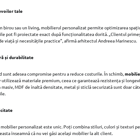
voilor tale
n birou sau un living, mobilierul personalizat permite optimizarea spațiu
rile pot fi proiectate exact după funcționalitatea dorită. „Clientul prim
 de viață și necesitățile practice”, afirmă arhitectul Andreea Marinescu.
ă și durabilitate
d sunt adesea compromise pentru a reduce costurile. În schimb,
mobili
v utilizează materiale premium, ceea ce garantează rezistența și longev
 masiv, MDF de înaltă densitate, metal și sticlă securizată sunt doar cât
le.
icitate
mobilier personalizat este unic. Poți combina stiluri, culori și texturi p
easta înseamnă că nu vei găsi același mobilier la alt client.