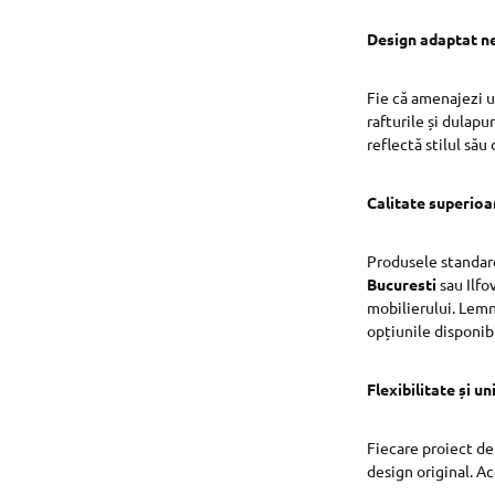
Design adaptat ne
Fie că amenajezi u
rafturile și dulapu
reflectă stilul său
Calitate superioar
Produsele standar
Bucuresti
sau Ilfo
mobilierului. Lemn
opțiunile disponibi
Flexibilitate și un
Fiecare proiect de 
design original. Ac