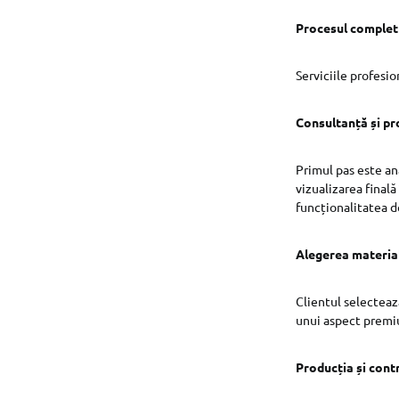
Procesul complet 
Serviciile profesi
Consultanță și pr
Primul pas este ana
vizualizarea final
funcționalitatea d
Alegerea materiale
Clientul selecteaz
unui aspect premiu
Producția și contr