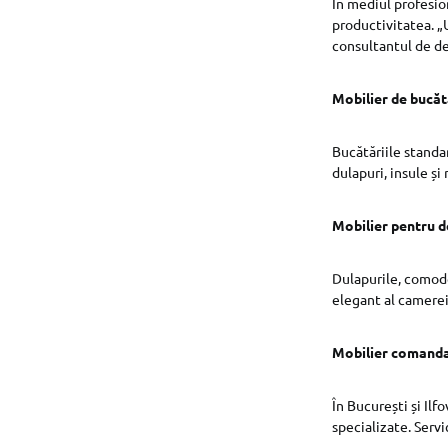
În mediul profesio
productivitatea. „
consultantul de de
Mobilier de bucăt
Bucătăriile standa
dulapuri, insule și
Mobilier pentru d
Dulapurile, comode
elegant al camerei
Mobilier comanda 
În București și Ilf
specializate. Servic