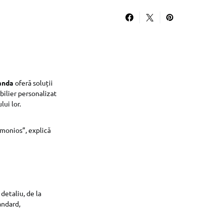
anda
oferă soluții
bilier personalizat
lui lor.
rmonios”, explică
detaliu, de la
andard,