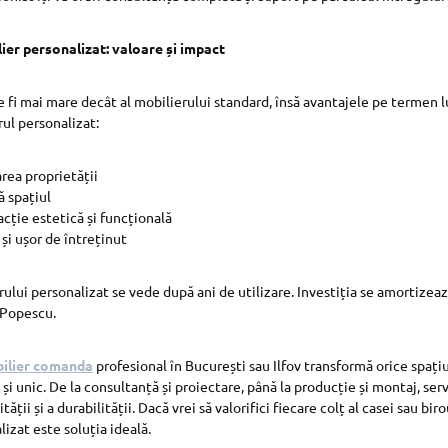
lier personalizat: valoare și impact
te fi mai mare decât al mobilierului standard, însă avantajele pe termen
rul personalizat:
rea proprietății
 spațiul
acție estetică și funcțională
 și ușor de întreținut
ului personalizat se vede după ani de utilizare. Investiția se amortizeaz
 Popescu.
ilier comanda
profesional în București sau Ilfov transformă orice spați
 și unic. De la consultanță și proiectare, până la producție și montaj, ser
tății și a durabilității. Dacă vrei să valorifici fiecare colț al casei sau biro
izat este soluția ideală.