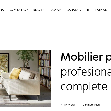
INA
CUM SA FAC?
BEAUTY
FASHION
SANATATE
IT
FASHION
Mobilier p
profesional
complete 
114 views
3 minute read