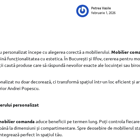
Petrea Vasile
februarie 1, 2026
u personalizat începe cu alegerea corectă a mobilierului.
Mobilier com
ină funcționalitatea cu estetica. În București și Ilfov, cererea pentru mo
nții caută produse care să răspundă nevoilor exacte ale locuinței sau birou
nalizat nu doar decorează, ci transformă spațiul într-un loc eficient și a
rior Andrei Popescu.
erului personalizat
mobilier comanda
aduce beneficii pe termen lung. Poți controla fiecare 
j, până la dimensiuni și compartimentare. Spre deosebire de mobilierul st
ntegrează perfect în spațiul tău.