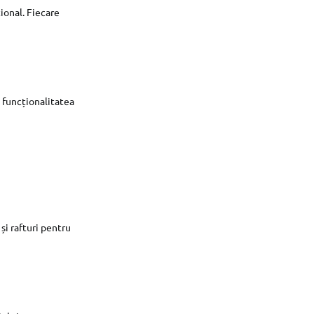
ional. Fiecare
a funcționalitatea
și rafturi pentru