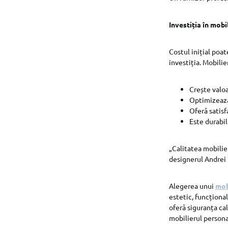
Investiția în mobi
Costul inițial poa
investiția. Mobilie
Crește valoa
Optimizează
Oferă satisf
Este durabil
„Calitatea mobilier
designerul Andrei
Alegerea unui
mob
estetic, funcțional
oferă siguranța cali
mobilierul personal