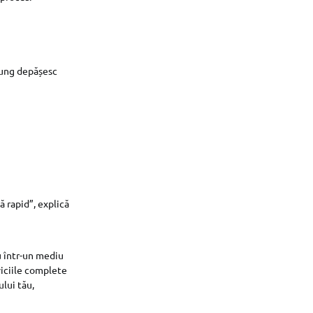
 lung depășesc
ă rapid”, explică
u într-un mediu
viciile complete
ului tău,