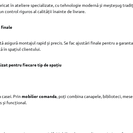
bricat în ateliere specializate, cu tehnologie modernă și meșteșug tradiț
n control riguros al calității înainte de livrare.
 finale
ă asigură montajul rapid și precis. Se fac ajustări finale pentru a garant
ă în spațiul clientului.
izat pentru fiecare tip de spațiu
 casei. Prin
mobilier comanda
, poți combina canapele, biblioteci, mese 
 și funcțional.