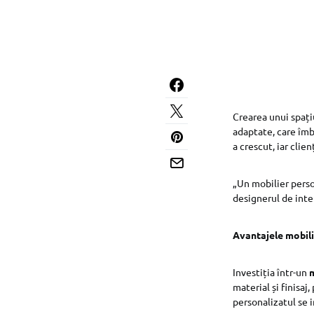
Crearea unui spați
adaptate, care îmb
a crescut, iar clie
„Un mobilier perso
designerul de inte
Avantajele mobili
Investiția într-un
material și finisa
personalizatul se i