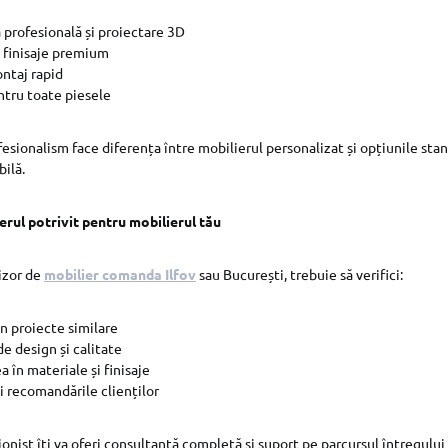
 profesională și proiectare 3D
i finisaje premium
ontaj rapid
ntru toate piesele
fesionalism face diferența între mobilierul personalizat și opțiunile stan
ilă.
erul potrivit pentru mobilierul tău
izor de
mobilier comanda Ilfov
sau București, trebuie să verifici:
n proiecte similare
de design și calitate
a în materiale și finisaje
i recomandările clienților
onist îți va oferi consultanță completă și suport pe parcursul întregului