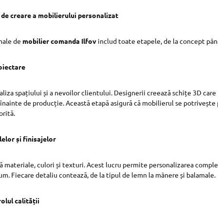
de creare a mobilierului personalizat
onale de
mobilier comanda Ilfov
includ toate etapele, de la concept pân
oiectare
liza spațiului și a nevoilor clientului. Designerii creează schițe 3D care
ă înainte de producție. Această etapă asigură că mobilierul se potrivește 
orită.
lor și finisajelor
ă materiale, culori și texturi. Acest lucru permite personalizarea comple
m. Fiecare detaliu contează, de la tipul de lemn la mânere și balamale.
olul calității