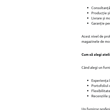
Consultanță
Producție ș
Livrare și m
Garanție pe
Acest nivel de pro
magazinele de mob
Cum să alegi ateli
Când alegi un furn
Experiența î
Portofoliul 
Flexibilitate
Recenziile ș
Un furnizor profesi