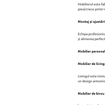
Mobilierul este fa
piesă trece printr-u
Montaj și ajustări
Echipa profesionist
și alinierea perfect
Mobilier personal
Mobilier de living
Livingul este inima
un design armonios
Mobilier de birou