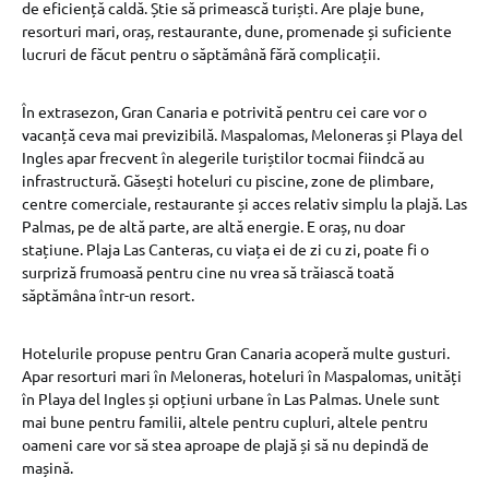
de eficiență caldă. Știe să primească turiști. Are plaje bune,
resorturi mari, oraș, restaurante, dune, promenade și suficiente
lucruri de făcut pentru o săptămână fără complicații.
În extrasezon, Gran Canaria e potrivită pentru cei care vor o
vacanță ceva mai previzibilă. Maspalomas, Meloneras și Playa del
Ingles apar frecvent în alegerile turiștilor tocmai fiindcă au
infrastructură. Găsești hoteluri cu piscine, zone de plimbare,
centre comerciale, restaurante și acces relativ simplu la plajă. Las
Palmas, pe de altă parte, are altă energie. E oraș, nu doar
stațiune. Plaja Las Canteras, cu viața ei de zi cu zi, poate fi o
surpriză frumoasă pentru cine nu vrea să trăiască toată
săptămâna într-un resort.
Hotelurile propuse pentru Gran Canaria acoperă multe gusturi.
Apar resorturi mari în Meloneras, hoteluri în Maspalomas, unități
în Playa del Ingles și opțiuni urbane în Las Palmas. Unele sunt
mai bune pentru familii, altele pentru cupluri, altele pentru
oameni care vor să stea aproape de plajă și să nu depindă de
mașină.