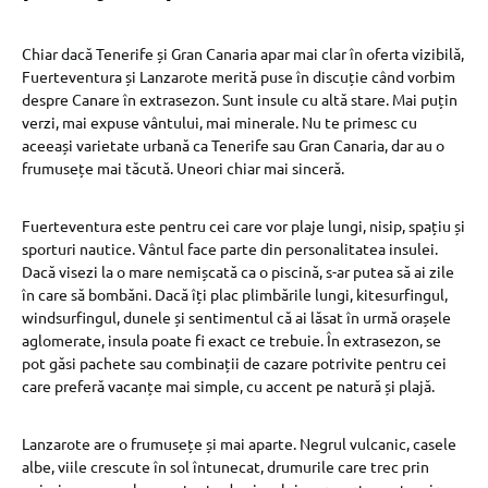
Chiar dacă Tenerife și Gran Canaria apar mai clar în oferta vizibilă,
Fuerteventura și Lanzarote merită puse în discuție când vorbim
despre Canare în extrasezon. Sunt insule cu altă stare. Mai puțin
verzi, mai expuse vântului, mai minerale. Nu te primesc cu
aceeași varietate urbană ca Tenerife sau Gran Canaria, dar au o
frumusețe mai tăcută. Uneori chiar mai sinceră.
Fuerteventura este pentru cei care vor plaje lungi, nisip, spațiu și
sporturi nautice. Vântul face parte din personalitatea insulei.
Dacă visezi la o mare nemișcată ca o piscină, s-ar putea să ai zile
în care să bombăni. Dacă îți plac plimbările lungi, kitesurfingul,
windsurfingul, dunele și sentimentul că ai lăsat în urmă orașele
aglomerate, insula poate fi exact ce trebuie. În extrasezon, se
pot găsi pachete sau combinații de cazare potrivite pentru cei
care preferă vacanțe mai simple, cu accent pe natură și plajă.
Lanzarote are o frumusețe și mai aparte. Negrul vulcanic, casele
albe, viile crescute în sol întunecat, drumurile care trec prin