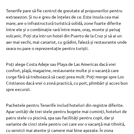
Tenerife pare să fie centrul de greutate al propunerilor pentru
extrasezon. Și nu e greu de înțeles de ce. Este insula cea mai
mare, are o infrastructură turistică solidă, zone foarte diferite
între ele și o combinație rară între mare, oraș, munte și peisaj
vulcanic. Poți sta într-un hotel din Puerto de la Cruz și să ai un
aer mai vechi, mai canariot, cu grădini, faleză și restaurante unde
seara nu pare o reprezentație pentru turiști.
Poți alege Costa Adeje sau Playa de Las Americas dacă vrei
confort, plajă, magazine, restaurante multe și o vacanță care
curge fără să trebuiască să cauți prea mult. Poți merge spre Los
Cristianos dacă vrei o zonă practică, cu port, plimbări și acces bun
spre excursii.
Pachetele pentru Tenerife includ hoteluri din registre diferite.
Apar unități de trei stele pentru bugete mai cuminți, hoteluri de
patru stele cu piscină, spa sau facilități pentru copii, dar și
variante de cinci stele pentru cei care vor o vacanță mai tihnită,
cu servicii mai atente și camere mai bine așezate. În zona