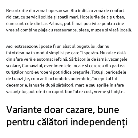
Resorturile din zona Lopesan sau Riu indică o zonă de confort
ridicat, cu servicii solide și spații mari. Hotelurile de tip urban,
cum sunt cele din Las Palmas, pot fi mai potrivite pentru cine
vrea să combine plaja cu restaurante, piețe, muzee și viață locală.
Aici extrasezonul poate fi un aliat al bugetului, dar nu
întotdeauna în modul simplist pe care îl sperăm. Nu orice dată
din afara verii e automat ieftină. Sărbătorile de iarnă, vacanțele
școlare, Carnavalul, evenimentele locale și cererea din partea
turiștilor nord-europeni pot ridica prețurile. Totuși, perioadele
de tranziție, cum ar fi octombrie, noiembrie, începutul lui
decembrie, ianuarie după sărbători, martie sau aprilie în afara
vacanțelor, pot oferi un raport bun între cost, vreme și liniște.
Variante doar cazare, bune
pentru călători independenți