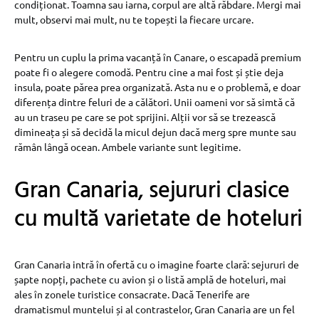
condiționat. Toamna sau iarna, corpul are altă răbdare. Mergi mai
mult, observi mai mult, nu te topești la fiecare urcare.
Pentru un cuplu la prima vacanță în Canare, o escapadă premium
poate fi o alegere comodă. Pentru cine a mai fost și știe deja
insula, poate părea prea organizată. Asta nu e o problemă, e doar
diferența dintre feluri de a călători. Unii oameni vor să simtă că
au un traseu pe care se pot sprijini. Alții vor să se trezească
dimineața și să decidă la micul dejun dacă merg spre munte sau
rămân lângă ocean. Ambele variante sunt legitime.
Gran Canaria, sejururi clasice
cu multă varietate de hoteluri
Gran Canaria intră în ofertă cu o imagine foarte clară: sejururi de
șapte nopți, pachete cu avion și o listă amplă de hoteluri, mai
ales în zonele turistice consacrate. Dacă Tenerife are
dramatismul muntelui și al contrastelor, Gran Canaria are un fel