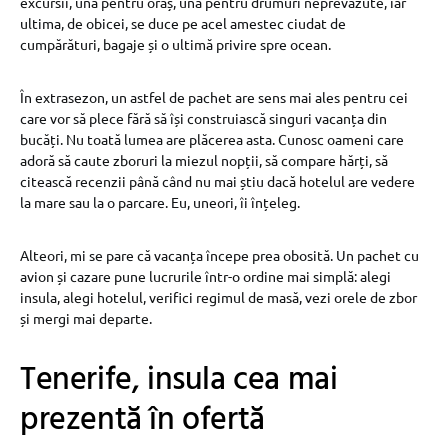
excursii, una pentru oraș, una pentru drumuri neprevăzute, iar
ultima, de obicei, se duce pe acel amestec ciudat de
cumpărături, bagaje și o ultimă privire spre ocean.
În extrasezon, un astfel de pachet are sens mai ales pentru cei
care vor să plece fără să își construiască singuri vacanța din
bucăți. Nu toată lumea are plăcerea asta. Cunosc oameni care
adoră să caute zboruri la miezul nopții, să compare hărți, să
citească recenzii până când nu mai știu dacă hotelul are vedere
la mare sau la o parcare. Eu, uneori, îi înțeleg.
Alteori, mi se pare că vacanța începe prea obosită. Un pachet cu
avion și cazare pune lucrurile într-o ordine mai simplă: alegi
insula, alegi hotelul, verifici regimul de masă, vezi orele de zbor
și mergi mai departe.
Tenerife, insula cea mai
prezentă în ofertă