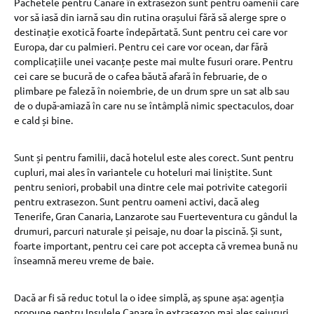
Pachetele pentru Canare în extrasezon sunt pentru oamenii care
vor să iasă din iarnă sau din rutina orașului fără să alerge spre o
destinație exotică foarte îndepărtată. Sunt pentru cei care vor
Europa, dar cu palmieri. Pentru cei care vor ocean, dar fără
complicațiile unei vacanțe peste mai multe fusuri orare. Pentru
cei care se bucură de o cafea băută afară în februarie, de o
plimbare pe faleză în noiembrie, de un drum spre un sat alb sau
de o după-amiază în care nu se întâmplă nimic spectaculos, doar
e cald și bine.
Sunt și pentru familii, dacă hotelul este ales corect. Sunt pentru
cupluri, mai ales în variantele cu hoteluri mai liniștite. Sunt
pentru seniori, probabil una dintre cele mai potrivite categorii
pentru extrasezon. Sunt pentru oameni activi, dacă aleg
Tenerife, Gran Canaria, Lanzarote sau Fuerteventura cu gândul la
drumuri, parcuri naturale și peisaje, nu doar la piscină. Și sunt,
foarte important, pentru cei care pot accepta că vremea bună nu
înseamnă mereu vreme de baie.
Dacă ar fi să reduc totul la o idee simplă, aș spune așa: agenția
propune pentru Insulele Canare în extrasezon mai ales sejururi