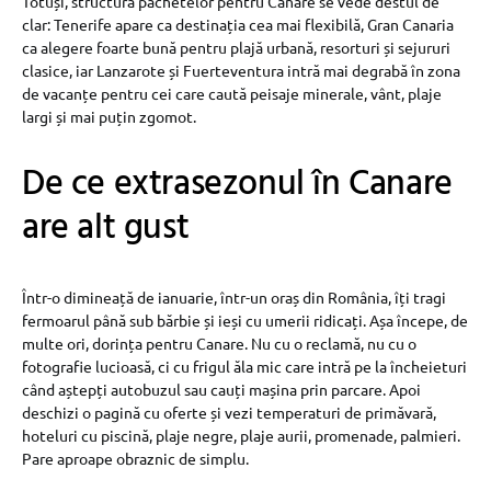
Totuși, structura pachetelor pentru Canare se vede destul de
clar: Tenerife apare ca destinația cea mai flexibilă, Gran Canaria
ca alegere foarte bună pentru plajă urbană, resorturi și sejururi
clasice, iar Lanzarote și Fuerteventura intră mai degrabă în zona
de vacanțe pentru cei care caută peisaje minerale, vânt, plaje
largi și mai puțin zgomot.
De ce extrasezonul în Canare
are alt gust
Într-o dimineață de ianuarie, într-un oraș din România, îți tragi
fermoarul până sub bărbie și ieși cu umerii ridicați. Așa începe, de
multe ori, dorința pentru Canare. Nu cu o reclamă, nu cu o
fotografie lucioasă, ci cu frigul ăla mic care intră pe la încheieturi
când aștepți autobuzul sau cauți mașina prin parcare. Apoi
deschizi o pagină cu oferte și vezi temperaturi de primăvară,
hoteluri cu piscină, plaje negre, plaje aurii, promenade, palmieri.
Pare aproape obraznic de simplu.