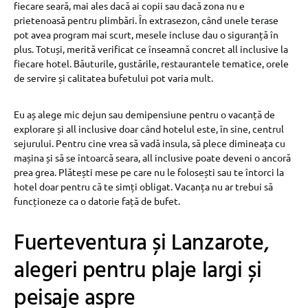
fiecare seară, mai ales dacă ai copii sau dacă zona nu e
prietenoasă pentru plimbări. În extrasezon, când unele terase
pot avea program mai scurt, mesele incluse dau o siguranță în
plus. Totuși, merită verificat ce înseamnă concret all inclusive la
fiecare hotel. Băuturile, gustările, restaurantele tematice, orele
de servire și calitatea bufetului pot varia mult.
Eu aș alege mic dejun sau demipensiune pentru o vacanță de
explorare și all inclusive doar când hotelul este, în sine, centrul
sejurului. Pentru cine vrea să vadă insula, să plece dimineața cu
mașina și să se întoarcă seara, all inclusive poate deveni o ancoră
prea grea. Plătești mese pe care nu le folosești sau te întorci la
hotel doar pentru că te simți obligat. Vacanța nu ar trebui să
funcționeze ca o datorie față de bufet.
Fuerteventura și Lanzarote,
alegeri pentru plaje largi și
peisaje aspre