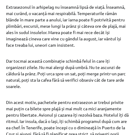
Extrasezonul în arhipelag nu înseamnă lipsă de viață. Înseamnă,
mai curând, o vacanță mai respirabilă. Temperaturile rămân
blânde în mare parte a anului, iar iarna poate fi potrivită pentru
plimbări, excursii, mese lungi la prânz și câteva ore de plajă, mai
ales în sudul insulelor. Marea poate fi mai rece decât își
imaginează cineva care vine cu gândul la august, iar vântul își
face treaba lui, uneori cam insistent.
Dar tocmai această combinație schimbă felul în care îți
organizezi zilele. Nu mai alergi după umbră. Nu te ascunzi de
căldură la prânz. Poți urca spre un sat, poți merge printr-un parc
natural, poți sta la cafea fără să verifici obsesiv cât de tare arde
soarele.
Din acest motiv, pachetele pentru extrasezon ar trebui privite
mai puțin ca bilete spre plajă și mai mult ca mici aranjamente
pentru libertate. Avionul și cazarea îți rezolvă baza. Hotelul îți dă
ritmul. Iar insula, dacă o lași, îți schimbă programul după cum are
ea chef. În Tenerife, poate începi cu o dimineață în Puerto de la
Cruz și ajungi, fără să fi planificat prea strict, să privești norii