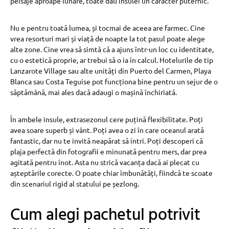
peisaje aproape lunare, toate dau insulei un caracter puternic.
Nu e pentru toată lumea, și tocmai de aceea are farmec. Cine
vrea resorturi mari și viață de noapte la tot pasul poate alege
alte zone. Cine vrea să simtă că a ajuns într-un loc cu identitate,
cu o estetică proprie, ar trebui să o ia în calcul. Hotelurile de tip
Lanzarote Village sau alte unități din Puerto del Carmen, Playa
Blanca sau Costa Teguise pot funcționa bine pentru un sejur de o
săptămână, mai ales dacă adaugi o mașină închiriată.
În ambele insule, extrasezonul cere puțină flexibilitate. Poți
avea soare superb și vânt. Poți avea o zi în care oceanul arată
fantastic, dar nu te invită neapărat să intri. Poți descoperi că
plaja perfectă din fotografii e minunată pentru mers, dar prea
agitată pentru înot. Asta nu strică vacanța dacă ai plecat cu
așteptările corecte. O poate chiar îmbunătăți, fiindcă te scoate
din scenariul rigid al statului pe șezlong.
Cum alegi pachetul potrivit