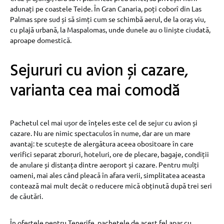
adunați pe coastele Teide. În Gran Canaria, poți coborî din Las
Palmas spre sud și să simți cum se schimbă aerul, de la oraș viu,
cu plajă urbană, la Maspalomas, unde dunele au o liniște ciudată,
aproape domestică.
Sejururi cu avion și cazare,
varianta cea mai comodă
Pachetul cel mai ușor de înțeles este cel de sejur cu avion și
cazare. Nu are nimic spectaculos în nume, dar are un mare
avantaj: te scutește de alergătura aceea obositoare în care
verifici separat zboruri, hoteluri, ore de plecare, bagaje, condiții
de anulare și distanța dintre aeroport și cazare. Pentru mulți
oameni, mai ales când pleacă în afara verii, simplitatea aceasta
contează mai mult decât o reducere mică obținută după trei seri
de căutări.
În ofertele pentru Tenerife, pachetele de acest fel apar cu