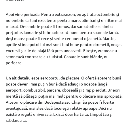
Apoi vine perioada. Pentru extrasezon, eu aș trata octombrie și
noiembrie ca luni excelente pentru mare, plimbări și un ritm mai
relaxat. Decembrie poate fi frumos, dar sărbătorile schimbă
prețurile. Ianuarie și februarie sunt bune pentru soare de iarnă,
deși marea poate fi rece și serile cer uneori o jachetă. Martie,
aprilie și începutul lui mai sunt luni bune pentru drumeții, orașe,
excursii și zile de plajă fără presiunea verii. Firește, vremea nu
semnează contracte cu turistul. Canarele sunt blânde, nu
perfecte.
Un alt detaliu este aeroportul de plecare. O ofertă aparent bună
poate deveni mai puțin bună dacă adaugi o noapte lângă
aeroport, combustibil, parcare, oboseală și timp pierdut. Uneori
merită să plătești puțin mai mult pentru o plecare mai apropiată.
Alteori, o plecare din Budapesta sau Chișinău poate fi foarte
avantajoasă, mai ales dacă locuiești relativ aproape. Aici nu
există o regulă universală. Există doar harta ta, timpul tău și
răbdarea ta.