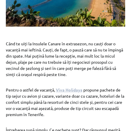
Când te uiți la Insulele Canare în extrasezon, nu cauți doar o
vacanță mai ieftină. Cauți, de fapt, o pauză care să nu te împingă
din spate. Mai puțină lume la recepție, mai mult loc la micul
dejun, plaje pe care nu trebuie să îți negociezi prosopul cu
vecinul de șezlong și seri în care poți merge pe faleză fără să
simți că orașul respiră peste tine.
Pentru o astfel de vacanță,
Viva Holidays
propune pachete de
tip sejur cu avion și cazare, variante doar cu cazare, hoteluri de la
confort simplu până la resorturi de cinci stele și, pentru cei care
vor o vacanță mai așezată, produse de tip circuit sau escapadă
premium în Tenerife.
Întrebarea sună simplu. Ce pachete sunt? Dar răspunsul merită