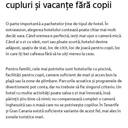
cupluri și vacanțe fără copii
O parte importantă a pachetelor ține de tipul de hotel. În
extrasezon, alegerea hotelului contează poate chiar mai mult
decât vara. Când vremea e perfectă, ierți mai ușor o cameră mică.
Când ai o zi cu vânt, nori sau ploaie scurtă, hotelul devine
adăpost, spațiu de stat, loc de citit, loc de joacă pentru copii, loc
în care îți bei cafeaua fără să te uiți mereu la ceas.
Pentru familii, cele mai potrivite sunt hotelurile cu piscină,
facilități pentru copii, camere suficient de mari și acces bun la
plajă sau la zone de plimbare. Parcurile acvatice și programele de
divertisment pot conta, dar nu trebuie să fie singurul criteriu. Un
hotel cu multe activități poate salva o zi mai înnorată, însă
părinții știu bine că nimic nu compensează complet o cameră
înghesuită sau o masă care nu se potrivește copiilor. În Tenerife
și Gran Canaria există suficiente variante de acest fel, mai ales în
zonele turistice mari.