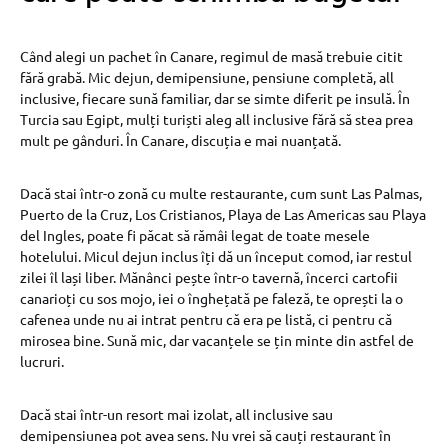
Când alegi un pachet în Canare, regimul de masă trebuie citit
fără grabă. Mic dejun, demipensiune, pensiune completă, all
inclusive, fiecare sună familiar, dar se simte diferit pe insulă. În
Turcia sau Egipt, mulți turiști aleg all inclusive fără să stea prea
mult pe gânduri. În Canare, discuția e mai nuanțată.
Dacă stai într-o zonă cu multe restaurante, cum sunt Las Palmas,
Puerto de la Cruz, Los Cristianos, Playa de Las Americas sau Playa
del Ingles, poate fi păcat să rămâi legat de toate mesele
hotelului. Micul dejun inclus îți dă un început comod, iar restul
zilei îl lași liber. Mănânci pește într-o tavernă, încerci cartofii
canarioți cu sos mojo, iei o înghețată pe faleză, te oprești la o
cafenea unde nu ai intrat pentru că era pe listă, ci pentru că
mirosea bine. Sună mic, dar vacanțele se țin minte din astfel de
lucruri.
Dacă stai într-un resort mai izolat, all inclusive sau
demipensiunea pot avea sens. Nu vrei să cauți restaurant în