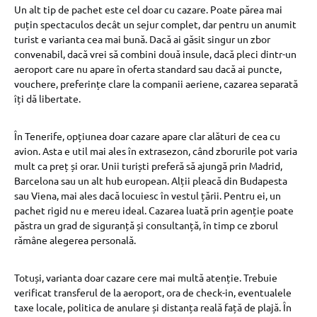
Un alt tip de pachet este cel doar cu cazare. Poate părea mai
puțin spectaculos decât un sejur complet, dar pentru un anumit
turist e varianta cea mai bună. Dacă ai găsit singur un zbor
convenabil, dacă vrei să combini două insule, dacă pleci dintr-un
aeroport care nu apare în oferta standard sau dacă ai puncte,
vouchere, preferințe clare la companii aeriene, cazarea separată
îți dă libertate.
În Tenerife, opțiunea doar cazare apare clar alături de cea cu
avion. Asta e util mai ales în extrasezon, când zborurile pot varia
mult ca preț și orar. Unii turiști preferă să ajungă prin Madrid,
Barcelona sau un alt hub european. Alții pleacă din Budapesta
sau Viena, mai ales dacă locuiesc în vestul țării. Pentru ei, un
pachet rigid nu e mereu ideal. Cazarea luată prin agenție poate
păstra un grad de siguranță și consultanță, în timp ce zborul
rămâne alegerea personală.
Totuși, varianta doar cazare cere mai multă atenție. Trebuie
verificat transferul de la aeroport, ora de check-in, eventualele
taxe locale, politica de anulare și distanța reală față de plajă. În