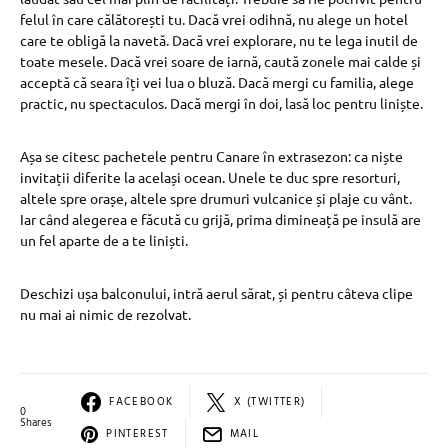
felul în care călătorești tu. Dacă vrei odihnă, nu alege un hotel
care te obligă la navetă. Dacă vrei explorare, nu te lega inutil de
toate mesele. Dacă vrei soare de iarnă, caută zonele mai calde și
acceptă că seara îți vei lua o bluză. Dacă mergi cu familia, alege
practic, nu spectaculos. Dacă mergi în doi, lasă loc pentru liniște.
Așa se citesc pachetele pentru Canare în extrasezon: ca niște
invitații diferite la același ocean. Unele te duc spre resorturi,
altele spre orașe, altele spre drumuri vulcanice și plaje cu vânt.
Iar când alegerea e făcută cu grijă, prima dimineață pe insulă are
un fel aparte de a te liniști.
Deschizi ușa balconului, intră aerul sărat, și pentru câteva clipe
nu mai ai nimic de rezolvat.
FACEBOOK
X (TWITTER)
0
Shares
PINTEREST
MAIL