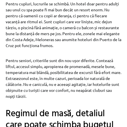
Pentru cupluri, lucrurile se schimbă. Un hotel doar pentru adulți
sau unul cu spa poate fi mai bun decât un resort enorm. Nu
pentru că oamenii cu copii ar deranja, ci pentru că fiecare
vacanță are ritmul ei. Sunt cupluri care vor liniște, mic dejun
târziu, o piscină fără animație, o cameră cu balcon și restaurante
bune la distanță de mers pe jos. Pentru ele, zonele mai elegante
din Costa Adeje, Meloneras sau anumite hoteluri din Puerto de la
Cruz pot funcționa frumos.
Pentru seniori, criteriile sunt din nou ușor diferite. Contează
liftul, accesul simplu, apropierea de promenadă, mesele bune,
temperatura mai blândă, posibilitatea de excursii fără efort mare.
Extrasezonul este, în multe cazuri, perioada lor naturală de
călătorie. Nu e caniculă, nu e aceeași agitație, iar hotelurile sunt
obișnuite cu turiști care vor confort, nu neapărat cluburi sau
nopți târzii.
Regimul de masă, detaliul
care poate schimba bugetul