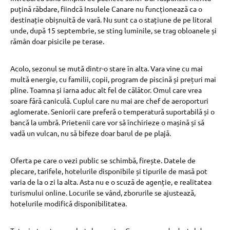
puțină răbdare, fiindcă Insulele Canare nu funcționează ca o
destinație obișnuită de vară. Nu sunt ca o stațiune de pe litoral
unde, după 15 septembrie, se sting luminile, se trag obloanele și
rămân doar pisicile pe terase.
Acolo, sezonul se mută dintr-o stare în alta. Vara vine cu mai
multă energie, cu familii, copii, program de piscină și prețuri mai
pline. Toamna și iarna aduc alt fel de călător. Omul care vrea
soare fără caniculă. Cuplul care nu mai are chef de aeroporturi
aglomerate. Seniorii care preferă o temperatură suportabilă și o
bancă la umbră. Prietenii care vor să închirieze o mașină și să
vadă un vulcan, nu să bifeze doar barul de pe plajă.
Oferta pe care o vezi public se schimbă, firește. Datele de
plecare, tarifele, hotelurile disponibile și tipurile de masă pot
varia de la o zi la alta. Asta nu e o scuză de agenție, e realitatea
turismului online. Locurile se vând, zborurile se ajustează,
hotelurile modifică disponibilitatea.