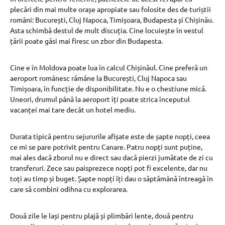
plecări din mai multe orașe apropiate sau folosite des de turiștii
români: București, Cluj Napoca, Timișoara, Budapesta și Chișinău.
Asta schimbă destul de mult discuția. Cine locuiește în vestul
țării poate găsi mai firesc un zbor din Budapesta.
Cine e în Moldova poate lua în calcul Chișinăul. Cine preferă un
aeroport românesc rămâne la București, Cluj Napoca sau
Timișoara, în funcție de disponibilitate. Nu e o chestiune mică.
Uneori, drumul până la aeroport îți poate strica începutul
vacanței mai tare decât un hotel mediu.
Durata tipică pentru sejururile afișate este de șapte nopți, ceea
ce mi se pare potrivit pentru Canare. Patru nopți sunt puține,
mai ales dacă zborul nu e direct sau dacă pierzi jumătate de zi cu
transferuri. Zece sau paisprezece nopți pot fi excelente, dar nu
toți au timp și buget. Șapte nopți îți dau o săptămână întreagă în
care să combini odihna cu explorarea.
Două zile le lași pentru plajă și plimbări lente, două pentru