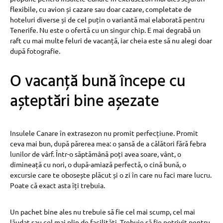
flexibile, cu avion și cazare sau doar cazare, completate de
hoteluri diverse și de cel puțin o variantă mai elaborată pentru
Tenerife. Nu este o ofertă cu un singur chip. E mai degrabă un
raft cu mai multe feluri de vacanță, iar cheia este să nu alegi doar
după fotografie.
O vacanță bună începe cu
așteptări bine așezate
Insulele Canare în extrasezon nu promit perfecțiune. Promit
ceva mai bun, după părerea mea: o șansă de a călători fără febra
lunilor de vârf. Într-o săptămână poți avea soare, vânt, o
dimineață cu nori, o după-amiază perfectă, o cină bună, o
excursie care te obosește plăcut și o zi în care nu faci mare lucru.
Poate că exact asta îți trebuia.
Un pachet bine ales nu trebuie să fie cel mai scump, cel mai
lăudat sau cel mai plin de facilități. Trebuie să fie potrivit pentru