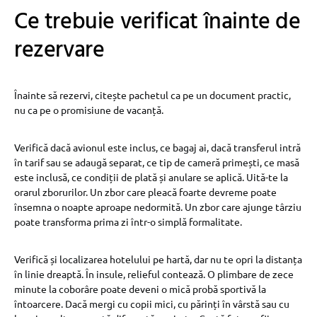
Ce trebuie verificat înainte de
rezervare
Înainte să rezervi, citește pachetul ca pe un document practic,
nu ca pe o promisiune de vacanță.
Verifică dacă avionul este inclus, ce bagaj ai, dacă transferul intră
în tarif sau se adaugă separat, ce tip de cameră primești, ce masă
este inclusă, ce condiții de plată și anulare se aplică. Uită-te la
orarul zborurilor. Un zbor care pleacă foarte devreme poate
însemna o noapte aproape nedormită. Un zbor care ajunge târziu
poate transforma prima zi într-o simplă formalitate.
Verifică și localizarea hotelului pe hartă, dar nu te opri la distanța
în linie dreaptă. În insule, relieful contează. O plimbare de zece
minute la coborâre poate deveni o mică probă sportivă la
întoarcere. Dacă mergi cu copii mici, cu părinți în vârstă sau cu