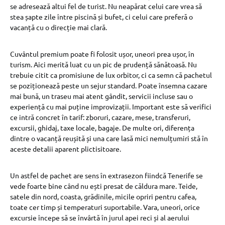
se adresează altui fel de turist. Nu neapărat celui care vrea să
stea șapte zile între piscină și bufet, ci celui care preferă o
vacanță cu o direcție mai clară.
Cuvântul premium poate fi folosit ușor, uneori prea ușor, în
turism. Aici merită luat cu un pic de prudență sănătoasă. Nu
trebuie citit ca promisiune de lux orbitor, ci ca semn că pachetul
se poziționează peste un sejur standard. Poate însemna cazare
mai bună, un traseu mai atent gândit, servicii incluse sau o
experiență cu mai puține improvizații. Important este să verifici
ce intră concret în tarif: zboruri, cazare, mese, transferuri,
excursii, ghidaj, taxe locale, bagaje. De multe ori, diferența
dintre o vacanță reușită și una care lasă mici nemulțumiri stă în
aceste detalii aparent plictisitoare.
Un astfel de pachet are sens în extrasezon fiindcă Tenerife se
vede foarte bine când nu ești presat de căldura mare. Teide,
satele din nord, coasta, grădinile, micile opriri pentru cafea,
toate cer timp și temperaturi suportabile. Vara, uneori, orice
excursie începe să se învârtă în jurul apei reci și al aerului