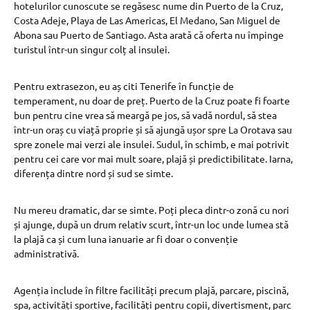
hotelurilor cunoscute se regăsesc nume din Puerto de la Cruz,
Costa Adeje, Playa de Las Americas, El Medano, San Miguel de
Abona sau Puerto de Santiago. Asta arată că oferta nu împinge
turistul într-un singur colț al insulei.
Pentru extrasezon, eu aș citi Tenerife în funcție de
temperament, nu doar de preț. Puerto de la Cruz poate fi foarte
bun pentru cine vrea să meargă pe jos, să vadă nordul, să stea
într-un oraș cu viață proprie și să ajungă ușor spre La Orotava sau
spre zonele mai verzi ale insulei. Sudul, în schimb, e mai potrivit
pentru cei care vor mai mult soare, plajă și predictibilitate. Iarna,
diferența dintre nord și sud se simte.
Nu mereu dramatic, dar se simte. Poți pleca dintr-o zonă cu nori
și ajunge, după un drum relativ scurt, într-un loc unde lumea stă
la plajă ca și cum luna ianuarie ar fi doar o convenție
administrativă.
Agenția include în filtre facilități precum plajă, parcare, piscină,
spa, activități sportive, facilități pentru copii, divertisment, parc