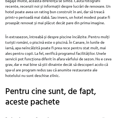
bagaje multe, această diferență se simte. Caută fotografii
recente, recenzii noi și informații despre lucrări de renovare. Un
hotel poate avea un rating bun construit în ani, dar să treacă
printr-o perioadă mai slabă. Sau invers, un hotel modest poate fi
proaspăt renovat și mai plăcut decât pare din prima imagine.
În extrasezon, întreabă și despre piscine încălzite. Pentru mulți
turiști români, o piscină este o piscină. În Canare, în lunile de
iarnă, apa neîncălzită poate fi prea rece pentru stat mult, mai
ales pentru copii. La fel, verifică programul facilităților. Unele
servicii pot funcționa diferit în afara vârfului de sezon. Nu e ceva
grav, dar e mai bine să știi dinainte decât să descoperi acolo că
spa-ul are program redus sau că anumite restaurante ale
hotelului nu sunt deschise zilnic.
Pentru cine sunt, de fapt,
aceste pachete