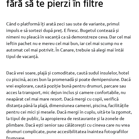
fără să te pierzi în filtre
Când o platformă îți arată zeci sau sute de variante, primul
impuls e să sortezi după preț. E firesc. Bugetul contează și
nimeni nu pleacă în vacanță ca să demonstreze ceva. Dar cel mai
ieftin pachet nu e mereu cel mai bun, iar cel mai scump nu e
automat cel mai potrivit. În Canare, trebuie să alegi mai întâi
tipul de vacanță.
Dacă vrei soare, plajă și comoditate, caută sudul insulelor, hotel
cu piscină, acces bun la promenadă și poate demipensiune. Dacă
vrei explorare, caută poziție bună pentru drumuri, parcare sau
acces la transport, mic dejun inclus și camere confortabile, nu
neapărat cel mai mare resort. Dacă mergi cu copii, verifică
distanța până la plajă, dimensiunea camerei, piscina, facilitățile
pentru cei mici și mesele. Dacă mergi în cuplu, uită-te la zgomot,
la tipul de public, la apropierea de restaurante și la zonele de
plimbare. Dacă ești senior sau călătorești cu cineva care nu vrea
drumuri complicate, pune accesibilitatea înaintea fotografiilor
frumoase.