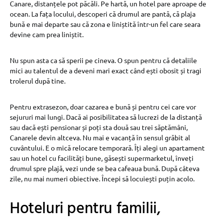
Canare, distanțele pot păcăli. Pe hartă, un hotel pare aproape de
ocean. La fața locului, descoperi că drumul are pantă, că plaja
bună e mai departe sau că zona e liniștită într-un fel care seara
devine cam prea liniștit.
Nu spun asta ca să sperii pe cineva. O spun pentru că detaliile
mici au talentul de a deveni mari exact când ești obosit și tragi
trolerul după tine.
Pentru extrasezon, doar cazarea e bună și pentru cei care vor
sejururi mai lungi. Dacă ai posibilitatea să lucrezi de la distanță
sau dacă ești pensionar și poți sta două sau trei săptămâni,
Canarele devin altceva. Nu mai e vacanță în sensul grăbit al
cuvântului. E o mică relocare temporară. Îți alegi un apartament
sau un hotel cu facilități bune, găsești supermarketul, înveți
drumul spre plajă, vezi unde se bea cafeaua bună. După câteva
zile, nu mai numeri obiective. Începi să locuiești puțin acolo.
Hoteluri pentru familii,