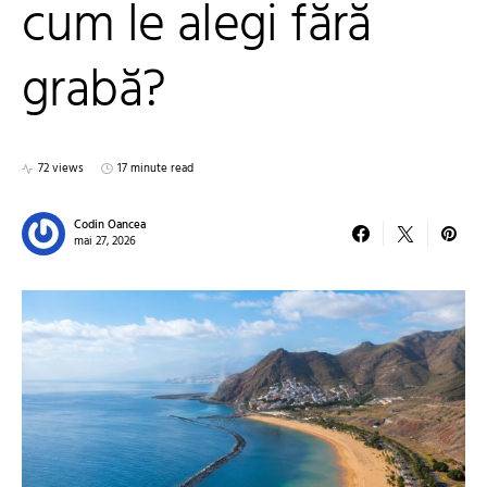
cum le alegi fără
grabă?
72 views
17 minute read
Codin Oancea
mai 27, 2026