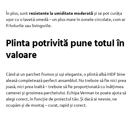
În plus, sunt
rezistente la umiditate moderată
și se pot curăța
ușor cu o lavetă umedă – un plus mare în zonele circulate, cum ar
fi holurile sau livingurile.
Plinta potrivită pune totul în
valoare
Când ai un parchet frumos și uși elegante, o plintă albă MDF bine
aleasă completează perfect ansamblul. Nu trebuie să fie nici prea
joasă, nici prea înaltă – trebuie să fie proporționată cu înălțimea
camerei și grosimea parchetului. Echipa Verman te poate ajuta să
alegi corect, în funcție de proiectul tău. Și dacă ai nevoie, ne
ocupăm și de montaj – curat, rapid și corect.