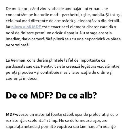
De multe ori, când vine vorba de amenajări interioare, ne
concentrăm pe lucrurile mari – parchetul, ușile, mobila. Și totuși,
cele mai mari diferențe de atmosferă și eleganță vin din detalii.
Iar
plinta albă MDF
este exact acel element discret care dă o
notă de finisare premium oricărui spațiu. Nu atrage atenția
imediat, dar o cameră fără plintă sau cu una nepotrivită va părea
neterminată.
La
Verman
, considerăm plintele la fel de importante ca
pardoseala sau ușa. Pentru că ele creează legătura vizuală între
pereți și podea – și contribuie masiv la senzația de ordine și
coerență în decor.
De ce MDF? De ce alb?
MDF-ul
este un material foarte stabil, ușor de prelucrat și cu o
rezistență excelentă în timp. Nu se deformează ușor, are
suprafață netedă și permite vopsirea sau laminarea în nuanțe