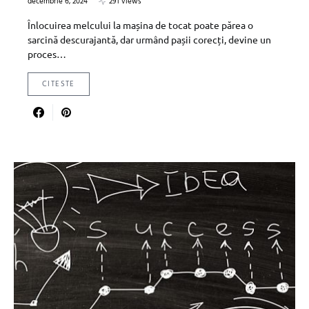
decembrie 6, 2024
291 views
Înlocuirea melcului la mașina de tocat poate părea o
sarcină descurajantă, dar urmând pașii corecți, devine un
proces…
CITESTE