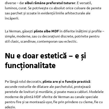
diverse – dar
albul rămâne preferatul tuturor
. E versatil,
luminos, curat. Se potrivește cu absolut orice culoare de perete
sau parchet și scoate în evidență liniile arhitecturale ale
încăperii.
La Verman, găsești
plinte albe MDF
în diferite înălțimi și profile –
simple, moderne, sau cu decorațiuni discrete, potrivite pentru
stil clasic, scandinav, contemporan sau eclectic.
Nu e doar estetică – e și
funcționalitate
Pe lângă rolul decorativ,
plinta are și o funcție practică
:
ascunde rosturile de dilatare ale parchetului, protejează
peretele de lovituri și murdărie, și poate masca cabluri. Modelele
moderne de plintă MDF oferite de Verman au canale speciale
pentru fire și se montează ușor, fie prin prindere cu cleme, fie cu
adeziv.