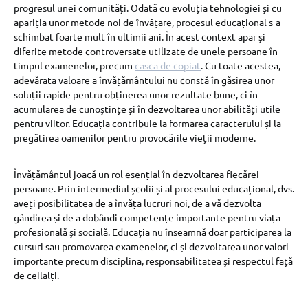
progresul unei comunități. Odată cu evoluția tehnologiei și cu
apariția unor metode noi de învățare, procesul educațional s-a
schimbat foarte mult în ultimii ani. În acest context apar și
diferite metode controversate utilizate de unele persoane în
timpul examenelor, precum
casca de copiat
. Cu toate acestea,
adevărata valoare a învățământului nu constă în găsirea unor
soluții rapide pentru obținerea unor rezultate bune, ci în
acumularea de cunoștințe și în dezvoltarea unor abilități utile
pentru viitor. Educația contribuie la formarea caracterului și la
pregătirea oamenilor pentru provocările vieții moderne.
Învățământul joacă un rol esențial în dezvoltarea fiecărei
persoane. Prin intermediul școlii și al procesului educațional, dvs.
aveți posibilitatea de a învăța lucruri noi, de a vă dezvolta
gândirea și de a dobândi competențe importante pentru viața
profesională și socială. Educația nu înseamnă doar participarea la
cursuri sau promovarea examenelor, ci și dezvoltarea unor valori
importante precum disciplina, responsabilitatea și respectul față
de ceilalți.