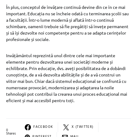
În plus, conceptul de învățare continuă devine din ce în ce mai
important. Educația nu se încheie odată cu terminarea școlii sau
a facultății. Într-o lume modernă și aflată într-o continuă
schimbare, oamenii trebuie să fie pregătiți să învețe permanent
și să își dezvolte noi competențe pentru a se adapta cerințelor
profesionale și sociale.
Invățământul reprezintă unul dintre cele mai importante
elemente pentru dezvoltarea unei societăți moderne și
echilibrate. Prin educație, dvs. aveți posibilitatea de a dobândi
cunoștințe, de a vă dezvolta abilitățile și de a vă construi un
viitor mai bun. Chiar dacă sistemul educațional se confruntă cu
numeroase provocări, modernizarea și adaptarea la noile
tehnologii pot contribui la crearea unui proces educațional mai
eficient și mai accesibil pentru toți.
FACEBOOK
X (TWITTER)
0
Shares
PINTEREST
MAIL