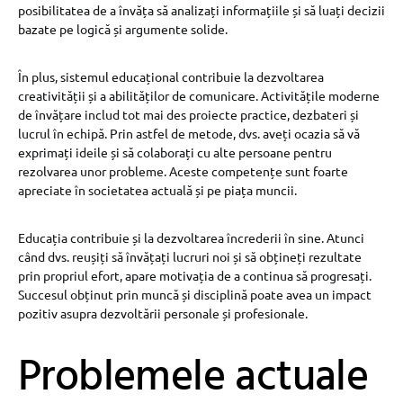
posibilitatea de a învăța să analizați informațiile și să luați decizii
bazate pe logică și argumente solide.
În plus, sistemul educațional contribuie la dezvoltarea
creativității și a abilităților de comunicare. Activitățile moderne
de învățare includ tot mai des proiecte practice, dezbateri și
lucrul în echipă. Prin astfel de metode, dvs. aveți ocazia să vă
exprimați ideile și să colaborați cu alte persoane pentru
rezolvarea unor probleme. Aceste competențe sunt foarte
apreciate în societatea actuală și pe piața muncii.
Educația contribuie și la dezvoltarea încrederii în sine. Atunci
când dvs. reușiți să învățați lucruri noi și să obțineți rezultate
prin propriul efort, apare motivația de a continua să progresați.
Succesul obținut prin muncă și disciplină poate avea un impact
pozitiv asupra dezvoltării personale și profesionale.
Problemele actuale