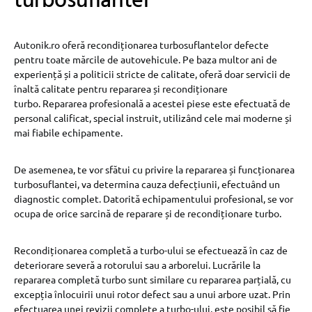
turbosuflantei
Autonik.ro oferă recondiționarea turbosuflantelor defecte
pentru toate mărcile de autovehicule. Pe baza multor ani de
experiență și a politicii stricte de calitate, oferă doar servicii de
înaltă calitate pentru repararea și recondiționare
turbo. Repararea profesională a acestei piese este efectuată de
personal calificat, special instruit, utilizând cele mai moderne și
mai fiabile echipamente.
De asemenea, te vor sfătui cu privire la repararea și funcționarea
turbosuflantei, va determina cauza defecțiunii, efectuând un
diagnostic complet. Datorită echipamentului profesional, se vor
ocupa de orice sarcină de reparare și de recondiționare turbo.
Recondiționarea completă a turbo-ului se efectuează în caz de
deteriorare severă a rotorului sau a arborelui. Lucrările la
repararea completă turbo sunt similare cu repararea parțială, cu
excepția înlocuirii unui rotor defect sau a unui arbore uzat. Prin
efectuarea unei revizii complete a turbo-ului, este posibil să fie