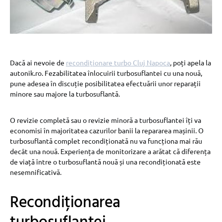
Dacă ai nevoie de
recondiționare turbo Cluj Napoca
, poți apela la
autonik.ro. Fezabilitatea înlocuirii turbosuflantei cu una nouă,
pune adesea în discuție posibilitatea efectuării unor reparații
minore sau majore la turbosuflantă.
O revizie completă sau o revizie minoră a turbosuflantei îți va
economisi în majoritatea cazurilor banii la repararea mașinii. O
turbosuflantă complet recondiționată nu va funcționa mai rău
decât una nouă. Experiența de monitorizare a arătat că diferența
de viață între o turbosuflantă nouă și una recondiționată este
nesemnificativă.
Recondiționarea