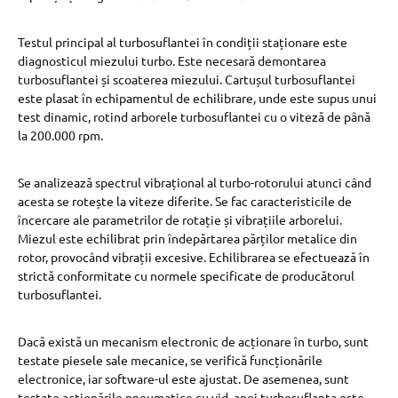
Testul principal al turbosuflantei în condiții staționare este
diagnosticul miezului turbo. Este necesară demontarea
turbosuflantei și scoaterea miezului. Cartușul turbosuflantei
este plasat în echipamentul de echilibrare, unde este supus unui
test dinamic, rotind arborele turbosuflantei cu o viteză de până
la 200.000 rpm.
Se analizează spectrul vibrațional al turbo-rotorului atunci când
acesta se rotește la viteze diferite. Se fac caracteristicile de
încercare ale parametrilor de rotație și vibrațiile arborelui.
Miezul este echilibrat prin îndepărtarea părților metalice din
rotor, provocând vibrații excesive. Echilibrarea se efectuează în
strictă conformitate cu normele specificate de producătorul
turbosuflantei.
Dacă există un mecanism electronic de acționare în turbo, sunt
testate piesele sale mecanice, se verifică funcționările
electronice, iar software-ul este ajustat. De asemenea, sunt
testate acționările pneumatice cu vid, apoi turbosuflanta este