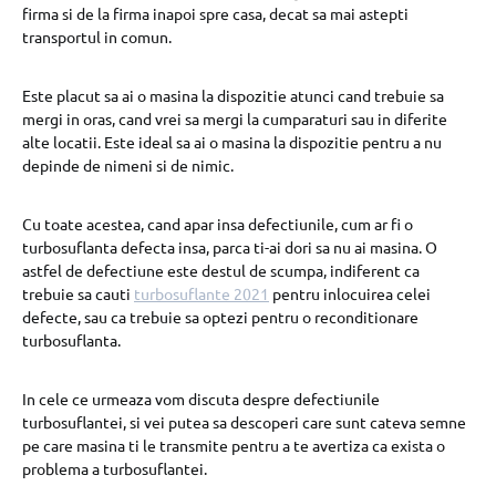
firma si de la firma inapoi spre casa, decat sa mai astepti
transportul in comun.
Este placut sa ai o masina la dispozitie atunci cand trebuie sa
mergi in oras, cand vrei sa mergi la cumparaturi sau in diferite
alte locatii. Este ideal sa ai o masina la dispozitie pentru a nu
depinde de nimeni si de nimic.
Cu toate acestea, cand apar insa defectiunile, cum ar fi o
turbosuflanta defecta insa, parca ti-ai dori sa nu ai masina. O
astfel de defectiune este destul de scumpa, indiferent ca
trebuie sa cauti
turbosuflante 2021
pentru inlocuirea celei
defecte, sau ca trebuie sa optezi pentru o reconditionare
turbosuflanta.
In cele ce urmeaza vom discuta despre defectiunile
turbosuflantei, si vei putea sa descoperi care sunt cateva semne
pe care masina ti le transmite pentru a te avertiza ca exista o
problema a turbosuflantei.