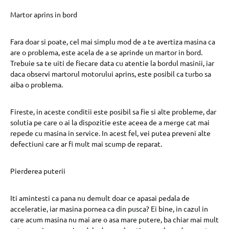
Martor aprins in bord
Fara doar si poate, cel mai simplu mod de a te avertiza masina ca
are o problema, este acela de a se aprinde un martor in bord.
Trebuie sa te uiti de fiecare data cu atentie la bordul masinii, iar
daca observi martorul motorului aprins, este posibil ca turbo sa
aiba o problema.
Fireste, in aceste conditii este posibil sa fie si alte probleme, dar
solutia pe care o ai la dispozitie este aceea de a merge cat mai
repede cu masina in service. In acest fel, vei putea preveni alte
defectiuni care ar fi mult mai scump de reparat.
Pierderea puterii
Iti amintesti ca pana nu demult doar ce apasai pedala de
acceleratie, iar masina pornea ca din pusca? Ei bine, in cazul in
care acum masina nu mai are o asa mare putere, ba chiar mai mult