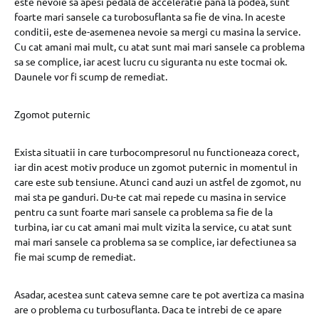
este nevoie sa apesi pedala de acceleratie pana la podea, sunt
foarte mari sansele ca turobosuflanta sa fie de vina. In aceste
conditii, este de-asemenea nevoie sa mergi cu masina la service.
Cu cat amani mai mult, cu atat sunt mai mari sansele ca problema
sa se complice, iar acest lucru cu siguranta nu este tocmai ok.
Daunele vor fi scump de remediat.
Zgomot puternic
Exista situatii in care turbocompresorul nu functioneaza corect,
iar din acest motiv produce un zgomot puternic in momentul in
care este sub tensiune. Atunci cand auzi un astfel de zgomot, nu
mai sta pe ganduri. Du-te cat mai repede cu masina in service
pentru ca sunt foarte mari sansele ca problema sa fie de la
turbina, iar cu cat amani mai mult vizita la service, cu atat sunt
mai mari sansele ca problema sa se complice, iar defectiunea sa
fie mai scump de remediat.
Asadar, acestea sunt cateva semne care te pot avertiza ca masina
are o problema cu turbosuflanta. Daca te intrebi de ce apare