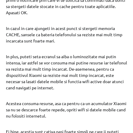
primi o notificare prin care vi se solicita sa confirmati daca doriti
sa stergeti datele stocate in cache pentru toate aplicatiile.
Apasati OK.
In cazul in care ajungeti in acest punct si stergeti memoria
CACHE, sansele ca bateria telefonului sa reziste mai mult timp
incarcata sunt foarte mari.
In plus, puteti seta ecranul sa aiba o luminozitate mai putin
intensa, iar astfel se vor consuma mai putine resurse iar telefonul
va rezista mai mult timp incarcat. De-asemenea, pentru ca
dispozitivul Xiaomi sa reziste mai mult timp incarcat, este
necesar sa lasati datele mobile si functia wifi active doar atunci
cand navigati pe internet.
Acestea consuma resurse, asa ca pentru ca un acumulator Xiaomi
sa nu se descarce foarte repede, opriti wifi si datele mobile cand
nu folositi internetul.
Ei bine, acestia sunt cativa pasi foarte simpli pe care ii puteti