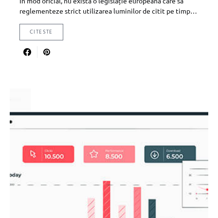
În mod oficial, nu există o legislație europeană care să
reglementeze strict utilizarea luminilor de citit pe timp…
CITESTE