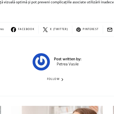
ă vizuală optimă și pot preveni complicațiile asociate utilizării inadecv
res
FACEBOOK
X (TWITTER)
PINTEREST
Post written by:
Petrea Vasile
FOLLOW