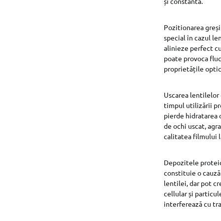
și constantă.
Pozitionarea greșit
special în cazul le
alinieze perfect c
poate provoca fluc
proprietățile opti
Uscarea lentilelor
timpul utilizării p
pierde hidratarea 
de ochi uscat, agra
calitatea filmului 
Depozitele proteice
constituie o cauză
lentilei, dar pot c
cellular și particu
interferează cu tra