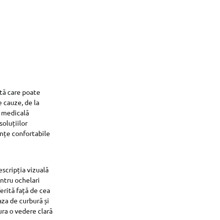
tă care poate
e cauze, de la
e medicală
oluțiilor
nțe confortabile
scripția vizuală
entru ochelari
erită față de cea
aza de curbură și
ura o vedere clară