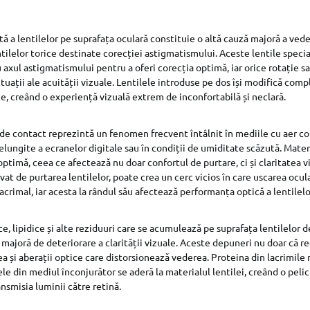
ă a lentilelor pe suprafața oculară constituie o altă cauză majoră a veder
ntilelor torice destinate corecției astigmatismului. Aceste lentile specia
u axul astigmatismului pentru a oferi corecția optimă, iar orice rotație 
tuații ale acuității vizuale. Lentilele introduse pe dos își modifică comp
ce, creând o experiență vizuală extrem de inconfortabilă și neclară.
 de contact reprezintă un fenomen frecvent întâlnit în mediile cu aer co
relungite a ecranelor digitale sau în condiții de umiditate scăzută. Materia
optimă, ceea ce afectează nu doar confortul de purtare, ci și claritatea v
vat de purtarea lentilelor, poate crea un cerc vicios în care uscarea ocu
lacrimal, iar acesta la rândul său afectează performanța optică a lentilelo
, lipidice și alte reziduuri care se acumulează pe suprafața lentilelor de
 majoră de deteriorare a clarității vizuale. Aceste depuneri nu doar că 
rea și aberații optice care distorsionează vederea. Proteina din lacrimile 
lele din mediul înconjurător se aderă la materialul lentilei, creând o peli
nsmisia luminii către retină.