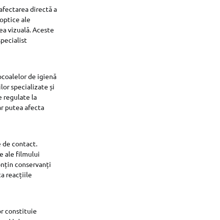
afectarea directă a
 optice ale
ea vizuală. Aceste
specialist
ocoalelor de igienă
ilor specializate și
 regulate la
ar putea afecta
e de contact.
e ale filmului
onțin conservanți
a reacțiile
r constituie