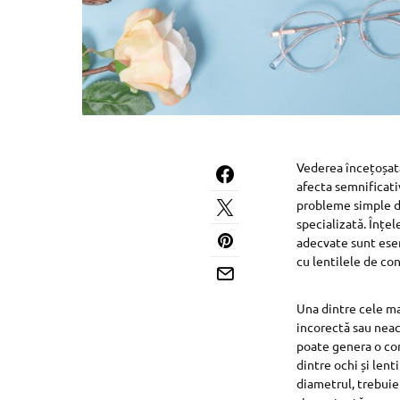
Vederea încețoșată
afecta semnificativ
probleme simple de
specializată. Înțe
adecvate sunt esen
cu lentilele de con
Una dintre cele ma
incorectă sau neac
poate genera o core
dintre ochi și lent
diametrul, trebuie 