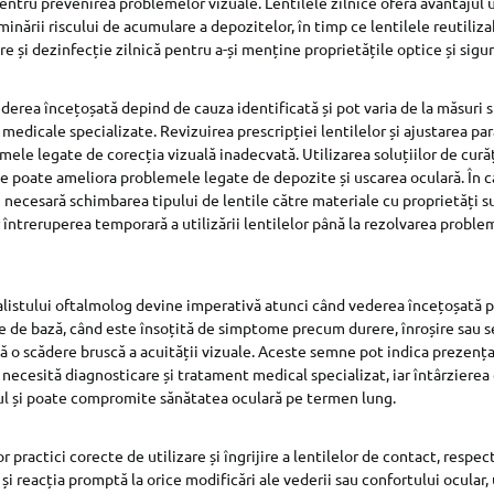
entru prevenirea problemelor vizuale. Lentilele zilnice oferă avantajul 
iminării riscului de acumulare a depozitelor, în timp ce lentilele reutiliz
e și dezinfecție zilnică pentru a-și menține proprietățile optice și sigura
derea încețoșată depind de cauza identificată și pot varia de la măsuri s
 medicale specializate. Revizuirea prescripției lentilelor și ajustarea pa
mele legate de corecția vizuală inadecvată. Utilizarea soluțiilor de cură
iale poate ameliora problemele legate de depozite și uscarea oculară. În c
 necesară schimbarea tipului de lentile către materiale cu proprietăți s
r întreruperea temporară a utilizării lentilelor până la rezolvarea proble
listului oftalmolog devine imperativă atunci când vederea încețoșată pe
e de bază, când este însoțită de simptome precum durere, înroșire sau s
ă o scădere bruscă a acuității vizuale. Aceste semne pot indica prezența
 necesită diagnosticare și tratament medical specializat, iar întârzierea
ul și poate compromite sănătatea oculară pe termen lung.
 practici corecte de utilizare și îngrijire a lentilelor de contact, respe
i reacția promptă la orice modificări ale vederii sau confortului ocular, u