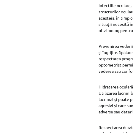
Infecțiile oculare
structurilor ocular
acesteia, în timp 
situații necesită î
oftalmolog pentru
Prevenirea vederii
și îngrijire. Spăla
respectarea progr
optometrist permit
vederea sau confor
Hidratarea oculară 
Utilizarea lacrimil
lacrimal și poate 
agresivi și care su
adverse sau deterio
Respectarea durate