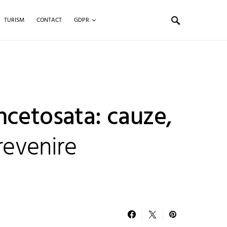
TURISM
CONTACT
GDPR
ncetosata: cauze,
prevenire