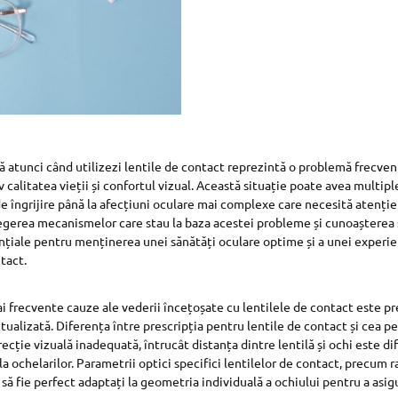
 atunci când utilizezi lentile de contact reprezintă o problemă frecven
 calitatea vieții și confortul vizual. Această situație poate avea multipl
 îngrijire până la afecțiuni oculare mai complexe care necesită atenți
legerea mecanismelor care stau la baza acestei probleme și cunoașterea s
țiale pentru menținerea unei sănătăți oculare optime și a unei experie
tact.
i frecvente cauze ale vederii încețoșate cu lentilele de contact este pre
tualizată. Diferența între prescripția pentru lentile de contact și cea p
cție vizuală inadequată, întrucât distanța dintre lentilă și ochi este dif
ila ochelarilor. Parametrii optici specifici lentilelor de contact, precum r
să fie perfect adaptați la geometria individuală a ochiului pentru a asig