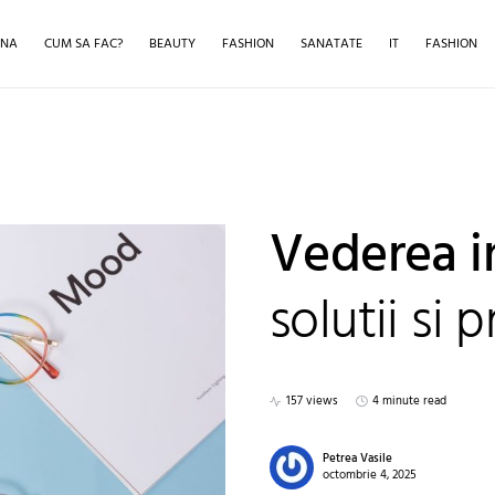
INA
CUM SA FAC?
BEAUTY
FASHION
SANATATE
IT
FASHION
Vederea i
solutii si 
157 views
4 minute read
Petrea Vasile
octombrie 4, 2025