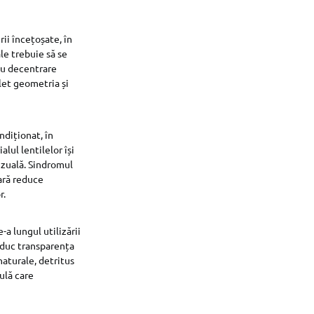
ii încețoșate, în
le trebuie să se
sau decentrare
let geometria și
ndiționat, în
lul lentilelor își
izuală. Sindromul
lară reduce
r.
-a lungul utilizării
reduc transparența
naturale, detritus
culă care