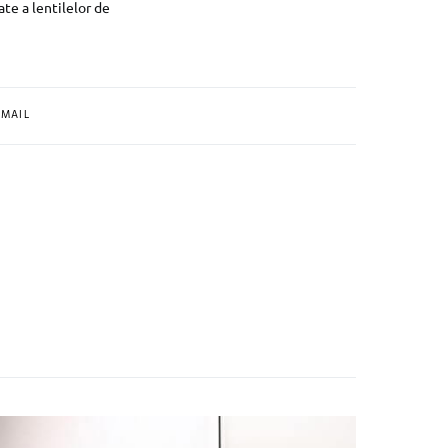
ate a lentilelor de
MAIL