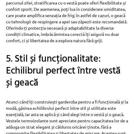
parcursul zilei, stratificarea cu o vestă poate oferi flexibilitate și
confort sporit. De asemenea, poți lua în considerare umiditatea,
care poate amplifica senzația de frig; în astfel de cazuri, o geacă
cu tehnologii de respingere a apei sau zăpezii este recomandată.
Oferindu-ți protecția necesară și adaptabilitate la diverse
condiții climatice, îmbrăcămintea corectă îți asigură nu doar
confort, ci și libertatea de a explora natura fără griji.
5. Stil și funcționalitate:
Echilibrul perfect între vestă
și geacă
Atunci când îți construiești garderoba pentru a fi funcțională și la
modă, găsirea echilibrului perfect între stil și utilitate este
esențială, iar asta se aplică și când alegi între o vestă și o geacă.
Vestele termoizolante sunt apreciate pentru capacitatea lor de a
adăuga un strat elegant și călduros oricărei ținute, fără a
compromite flexibilitatea și libertatea de mișcare. Acestea sunt