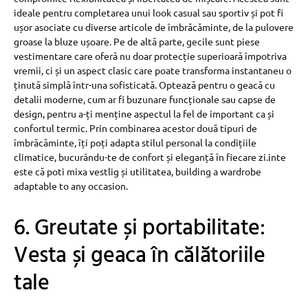
ideale pentru completarea unui look casual sau sportiv și pot fi
ușor asociate cu diverse articole de îmbrăcăminte, de la pulovere
groase la bluze ușoare. Pe de altă parte, gecile sunt piese
vestimentare care oferă nu doar protecție superioară împotriva
vremii, ci și un aspect clasic care poate transforma instantaneu o
ținută simplă într-una sofisticată. Optează pentru o geacă cu
detalii moderne, cum ar fi buzunare funcționale sau capse de
design, pentru a-ți menține aspectul la fel de important ca și
confortul termic. Prin combinarea acestor două tipuri de
îmbrăcăminte, îți poți adapta stilul personal la condițiile
climatice, bucurându-te de confort și eleganță în fiecare zi.inte
este că poti mixa vestlig și utilitatea, building a wardrobe
adaptable to any occasion.
6. Greutate și portabilitate:
Vesta și geaca în călătoriile
tale