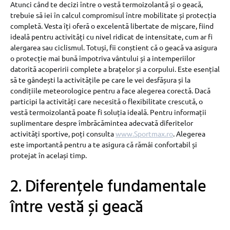
Atunci când te decizi între o vestă termoizolantă și o geacă,
trebuie să iei în calcul compromisul între mobilitate și protecția
completă. Vesta îți oferă o excelentă libertate de mișcare, fiind
ideală pentru activități cu nivel ridicat de intensitate, cum ar fi
alergarea sau ciclismul. Totuși, fii conștient că o geacă va asigura
o protecție mai bună împotriva vântului și a intemperiilor
datorită acoperirii complete a brațelor și a corpului. Este esențial
să te gândești la activitățile pe care le vei desfășura și la
condițiile meteorologice pentru a face alegerea corectă. Dacă
participi la activități care necesită o flexibilitate crescută, o
vestă termoizolantă poate fi soluția ideală. Pentru informații
suplimentare despre îmbrăcămintea adecvată diferitelor
activități sportive, poți consulta
www.Sportmax.ro
. Alegerea
este importantă pentru a te asigura că rămâi confortabil și
protejat în același timp.
2. Diferențele fundamentale
între vestă și geacă