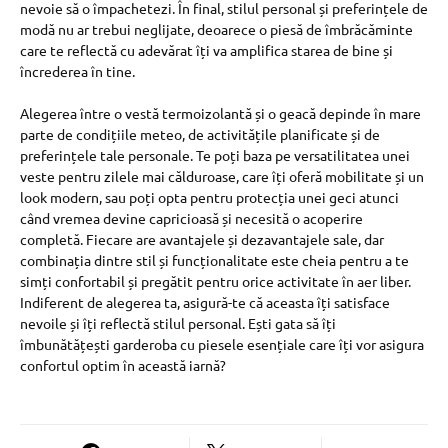
nevoie să o împachetezi. În final, stilul personal și preferințele de
modă nu ar trebui neglijate, deoarece o piesă de îmbrăcăminte
care te reflectă cu adevărat îți va amplifica starea de bine și
încrederea în tine.
Alegerea între o vestă termoizolantă și o geacă depinde în mare
parte de condițiile meteo, de activitățile planificate și de
preferințele tale personale. Te poți baza pe versatilitatea unei
veste pentru zilele mai călduroase, care îți oferă mobilitate și un
look modern, sau poți opta pentru protecția unei geci atunci
când vremea devine capricioasă și necesită o acoperire
completă. Fiecare are avantajele și dezavantajele sale, dar
combinația dintre stil și funcționalitate este cheia pentru a te
simți confortabil și pregătit pentru orice activitate în aer liber.
Indiferent de alegerea ta, asigură-te că aceasta îți satisface
nevoile și îți reflectă stilul personal. Ești gata să îți
îmbunătățești garderoba cu piesele esențiale care îți vor asigura
confortul optim în această iarnă?