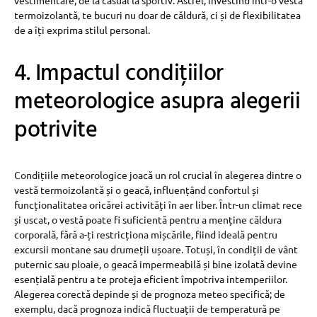
vestimentare, de la casual la sportiv. Astfel, investind într-o vestă
termoizolantă, te bucuri nu doar de căldură, ci și de flexibilitatea
de a îți exprima stilul personal.
4. Impactul condițiilor
meteorologice asupra alegerii
potrivite
Condițiile meteorologice joacă un rol crucial în alegerea dintre o
vestă termoizolantă și o geacă, influențând confortul și
funcționalitatea oricărei activități în aer liber. Într-un climat rece
și uscat, o vestă poate fi suficientă pentru a menține căldura
corporală, fără a-ți restricționa mișcările, fiind ideală pentru
excursii montane sau drumeții ușoare. Totuși, în condiții de vânt
puternic sau ploaie, o geacă impermeabilă și bine izolată devine
esențială pentru a te proteja eficient împotriva intemperiilor.
Alegerea corectă depinde și de prognoza meteo specifică; de
exemplu, dacă prognoza indică fluctuații de temperatură pe