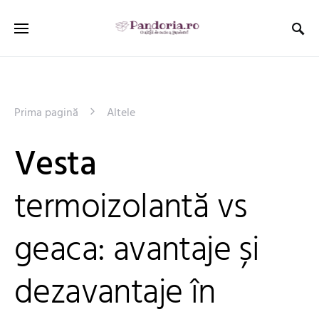
Prima pagină
Altele
Vesta
termoizolantă vs
geaca: avantaje și
dezavantaje în