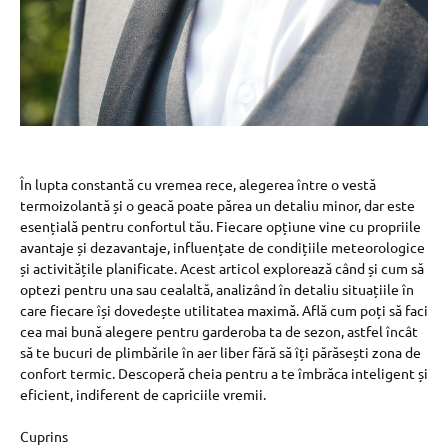
În lupta constantă cu vremea rece, alegerea între o vestă
termoizolantă și o geacă poate părea un detaliu minor, dar este
esențială pentru confortul tău. Fiecare opțiune vine cu propriile
avantaje și dezavantaje, influențate de condițiile meteorologice
și activitățile planificate. Acest articol explorează când și cum să
optezi pentru una sau cealaltă, analizând în detaliu situațiile în
care fiecare își dovedește utilitatea maximă. Află cum poți să faci
cea mai bună alegere pentru garderoba ta de sezon, astfel încât
să te bucuri de plimbările în aer liber fără să îți părăsești zona de
confort termic. Descoperă cheia pentru a te îmbrăca inteligent și
eficient, indiferent de capriciile vremii.
Cuprins