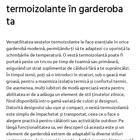
termoizolante în garderoba
ta
Versatilitatea vestelor termoizolante le face esențiale în orice
garderobă modernă, permițându-ți să te adaptezi cu ușurință la
schimbările de temperatură. O vestă termoizolantă poate fi
purtată peste un tricou pe timp de toamnă sau primăvară,
asigurând un strat suplimentar de căldură fără a te supraîncălzi.
În timpul iernii, poți să o introduci în straturi, sub o geacă mai
groasă, pentru a maximiza izolația termică și confortul termic.
De asemenea, mulți iubitori de modă apreciază vesta pentru
abilitatea ei de a adăuga un element de stil ținutelor zilnice,
fiind disponibilă într-o gamă variată de culori și designuri.
Datorită designului său ușor și compact, o vestă termoizolantă
este simplu de împachetat și transportat, ceea ce o face o
alegere practică pentru călătorii sau activitățile outdoor. Pe
lângă funcționalitatea sa, vei descoperi că aceasta este și un
element de garderobă extrem de adaptabil la diverse stiluri