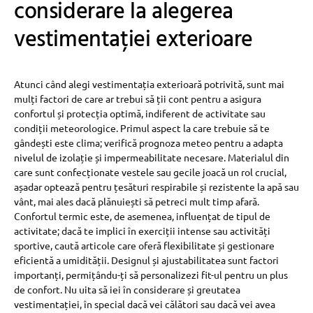
considerare la alegerea
vestimentației exterioare
Atunci când alegi vestimentația exterioară potrivită, sunt mai
mulți factori de care ar trebui să ții cont pentru a asigura
confortul și protecția optimă, indiferent de activitate sau
condiții meteorologice. Primul aspect la care trebuie să te
gândești este clima; verifică prognoza meteo pentru a adapta
nivelul de izolație și impermeabilitate necesare. Materialul din
care sunt confecționate vestele sau gecile joacă un rol crucial,
așadar optează pentru țesături respirabile și rezistente la apă sau
vânt, mai ales dacă plănuiești să petreci mult timp afară.
Confortul termic este, de asemenea, influențat de tipul de
activitate; dacă te implici în exerciții intense sau activități
sportive, caută articole care oferă flexibilitate și gestionare
eficientă a umidității. Designul și ajustabilitatea sunt factori
importanți, permițându-ți să personalizezi fit-ul pentru un plus
de confort. Nu uita să iei în considerare și greutatea
vestimentației, în special dacă vei călători sau dacă vei avea