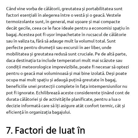
Când vine vorba de călătorii, greutatea și portabilitatea sunt
factori esențiali în alegerea între o vestă și o geacă. Vestele
termoizolante sunt, în general, mai ușoare și mai compacte
decât gecile, ceea ce le face ideale pentru a economisi spațiu în
bagaj. Acestea pot fi ușor împachetate în rucsacul de călătorie
sau în valiza ta, fără să adauge mult la volumul total. Sunt
perfecte pentru drumeții sau excursii în aer liber, unde
mobilitatea și greutatea redusă sunt cruciale. Pe de altă parte,
daca destinația ta include temperaturi mult mai scăzute sau
condiții meteorologice imprevizibile, poate fi necesar să optezi
pentru o geacă mai voluminoasă și mai bine izolată. Deși poate
ocupa mai mult spațiu și adaugă puțină greutate în bagaj,
beneficiile unei protecții complete în fața intempersiunilor nu
pot fi ignorate. Echilibrează aceste considerente ținând cont de
durata călătoriei și de activitățile planificate, pentru a lua o
decizie informată care să îți asigure atât confort termic, cât și
eficiență în organizația bagajului.
7. Factori de luat în