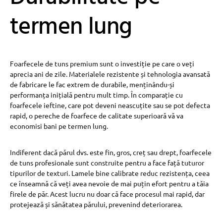
termen lung
Foarfecele de tuns premium sunt o investiție pe care o veți
aprecia ani de zile. Materialele rezistente și tehnologia avansată
de fabricare le fac extrem de durabile, menținându-și
performanța inițială pentru mult timp. În comparație cu
foarfecele ieftine, care pot deveni neascuțite sau se pot defecta
rapid, o pereche de foarfece de calitate superioară vă va
economisi bani pe termen lung.
Indiferent dacă părul dvs. este fin, gros, creț sau drept, foarfecele
de tuns profesionale sunt construite pentru a face față tuturor
tipurilor de texturi. Lamele bine calibrate reduc rezistența, ceea
ce înseamnă că veți avea nevoie de mai puțin efort pentru a tăia
firele de păr. Acest lucru nu doar că face procesul mai rapid, dar
protejează și sănătatea părului, prevenind deteriorarea.