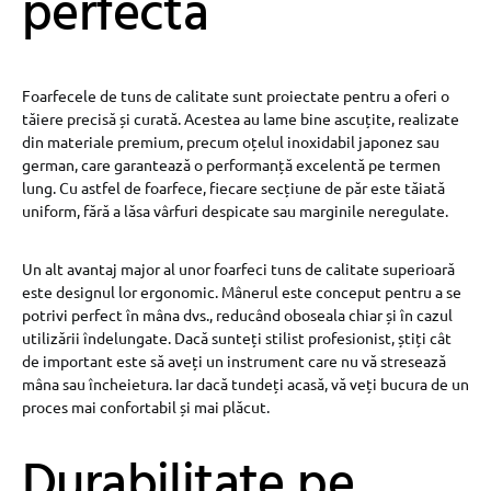
perfectă
Foarfecele de tuns de calitate sunt proiectate pentru a oferi o
tăiere precisă și curată. Acestea au lame bine ascuțite, realizate
din materiale premium, precum oțelul inoxidabil japonez sau
german, care garantează o performanță excelentă pe termen
lung. Cu astfel de foarfece, fiecare secțiune de păr este tăiată
uniform, fără a lăsa vârfuri despicate sau marginile neregulate.
Un alt avantaj major al unor foarfeci tuns de calitate superioară
este designul lor ergonomic. Mânerul este conceput pentru a se
potrivi perfect în mâna dvs., reducând oboseala chiar și în cazul
utilizării îndelungate. Dacă sunteți stilist profesionist, știți cât
de important este să aveți un instrument care nu vă stresează
mâna sau încheietura. Iar dacă tundeți acasă, vă veți bucura de un
proces mai confortabil și mai plăcut.
Durabilitate pe