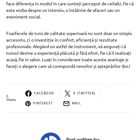
face diferența în modul în care sunteți perceput de ceilalți, fie că
este vorba despre un interviu, o întâlnire de afaceri sau un
eveniment social.
Foarfecele de tuns de calitate superioară nu sunt doar un simplu
accesoriu, ci o investiție în confort, eficiență și rezultate
profesionale. Alegând un astfel de instrument, vă asigurați că
tunsul devine o experiență plăcută și fără efort, fie că îl realizați
acasă, fie în salon. Luați în considerare toate aceste avantaje și
faceți o alegere care să corespundă nevoilor și așteptărilor dvs.!
FACEBOOK
X (TWITTER)
0
Shares
PINTEREST
MAIL