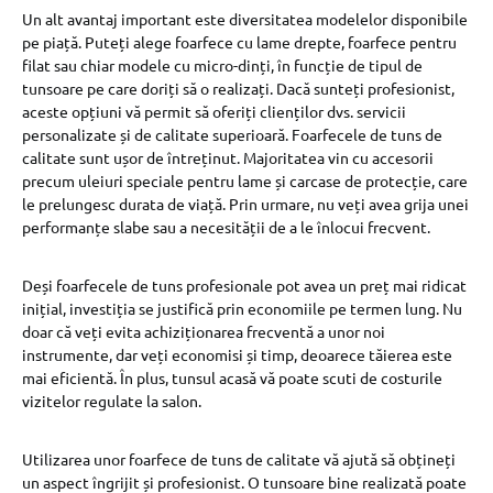
Un alt avantaj important este diversitatea modelelor disponibile
pe piață. Puteți alege foarfece cu lame drepte, foarfece pentru
filat sau chiar modele cu micro-dinți, în funcție de tipul de
tunsoare pe care doriți să o realizați. Dacă sunteți profesionist,
aceste opțiuni vă permit să oferiți clienților dvs. servicii
personalizate și de calitate superioară. Foarfecele de tuns de
calitate sunt ușor de întreținut. Majoritatea vin cu accesorii
precum uleiuri speciale pentru lame și carcase de protecție, care
le prelungesc durata de viață. Prin urmare, nu veți avea grija unei
performanțe slabe sau a necesității de a le înlocui frecvent.
Deși foarfecele de tuns profesionale pot avea un preț mai ridicat
inițial, investiția se justifică prin economiile pe termen lung. Nu
doar că veți evita achiziționarea frecventă a unor noi
instrumente, dar veți economisi și timp, deoarece tăierea este
mai eficientă. În plus, tunsul acasă vă poate scuti de costurile
vizitelor regulate la salon.
Utilizarea unor foarfece de tuns de calitate vă ajută să obțineți
un aspect îngrijit și profesionist. O tunsoare bine realizată poate