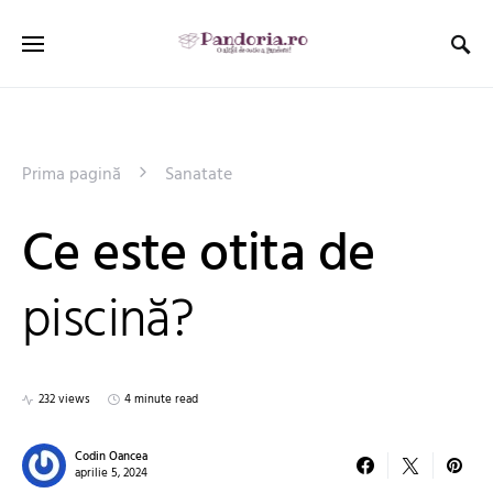
Prima pagină
Sanatate
Ce este otita de
piscină?
232 views
4 minute read
Codin Oancea
aprilie 5, 2024