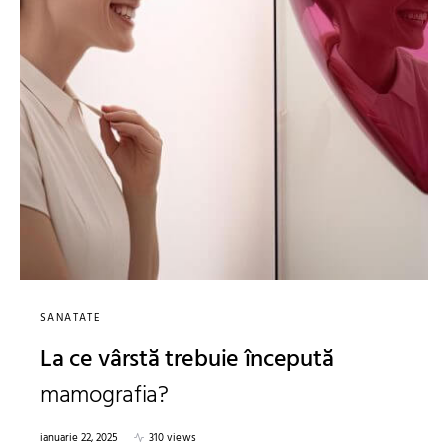
SANATATE
La ce vârstă trebuie începută
mamografia?
ianuarie 22, 2025
310 views