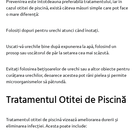
Prevenirea este întotdeauna preferabilă tratamentului, iar în
cazul otitei de piscină, există câteva măsuri simple care pot face
o mare diferență:
Folosiți dopuri pentru urechi atunci când înotați.
Uscati-vă urechile bine după expunerea la apă, folosind un
prosop sau uscătorul de păr la setarea cea mai scăzută.
Evitați folosirea bețișoarelor de urechi sau a altor obiecte pentru
curățarea urechilor, deoarece acestea pot răni pielea și permite
microorganismelor să pătrundă.
Tratamentul Otitei de Piscină
Tratamentul otitei de piscină vizează ameliorarea durerii și
eliminarea infecției. Acesta poate include: