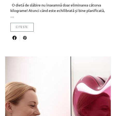
O dietă de slăbire nu înseamnă doar eliminarea câtorva
kilograme! Atunci când este echilibrată și bine planificată,
…
CITESTE