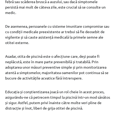
febră sau scăderea bruscă a auzului, sau dacă simptomele
persistă mai mult de câteva zile, este crucial să se consulte un
medic.
De asemenea, persoanele cu sisteme imunitare compromise sau
cu condiții medicale preexistente ar trebui să fie deosebit de
vigilente și să caute asistență medicală la primele semne ale
otitei externe.
Asadar, otita de piscină este o afecțiune care, deși poate fi
neplăcută, este în mare parte prevenibilă și tratabilă. Prin
adoptarea unor măsuri preventive simple și prin monitorizarea
atentă a simptomelor, majoritatea oamenilor pot continua să se
bucure de activitățile acvatice fără întrerupere.
Educația și conștientizarea joacă un rol cheie în acest proces,
asigurându-ne că petrecem timpul la piscină într-un mod sănătos
și sigur. Astfel, putem privi înainte către multe veri pline de
distracție și înot, liberi de grija otitei de piscină.