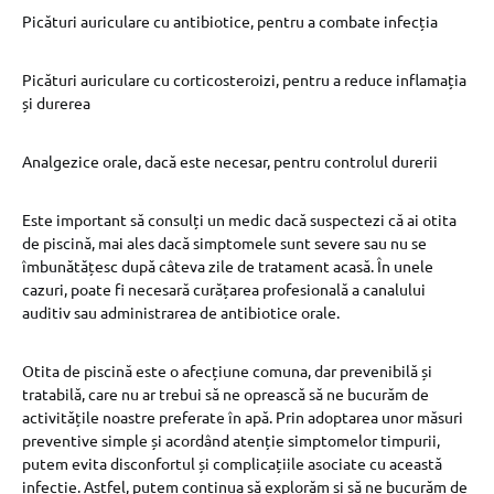
Picături auriculare cu antibiotice, pentru a combate infecția
Picături auriculare cu corticosteroizi, pentru a reduce inflamația
și durerea
Analgezice orale, dacă este necesar, pentru controlul durerii
Este important să consulți un medic dacă suspectezi că ai otita
de piscină, mai ales dacă simptomele sunt severe sau nu se
îmbunătățesc după câteva zile de tratament acasă. În unele
cazuri, poate fi necesară curățarea profesională a canalului
auditiv sau administrarea de antibiotice orale.
Otita de piscină este o afecțiune comuna, dar prevenibilă și
tratabilă, care nu ar trebui să ne oprească să ne bucurăm de
activitățile noastre preferate în apă. Prin adoptarea unor măsuri
preventive simple și acordând atenție simptomelor timpurii,
putem evita disconfortul și complicațiile asociate cu această
infecție. Astfel, putem continua să explorăm și să ne bucurăm de