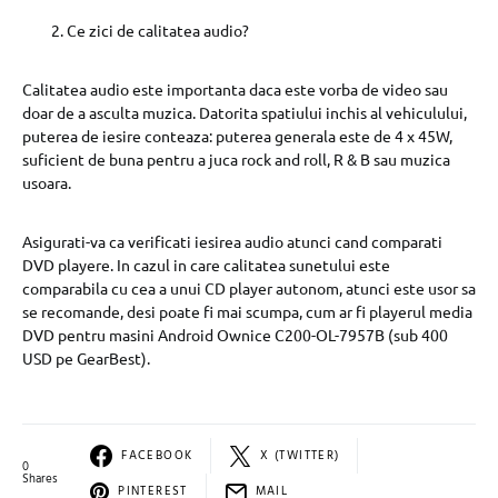
Ce zici de calitatea audio?
Calitatea audio este importanta daca este vorba de video sau
doar de a asculta muzica. Datorita spatiului inchis al vehiculului,
puterea de iesire conteaza: puterea generala este de 4 x 45W,
suficient de buna pentru a juca rock and roll, R & B sau muzica
usoara.
Asigurati-va ca verificati iesirea audio atunci cand comparati
DVD playere. In cazul in care calitatea sunetului este
comparabila cu cea a unui CD player autonom, atunci este usor sa
se recomande, desi poate fi mai scumpa, cum ar fi playerul media
DVD pentru masini Android Ownice C200-OL-7957B (sub 400
USD pe GearBest).
FACEBOOK
X (TWITTER)
0
Shares
PINTEREST
MAIL