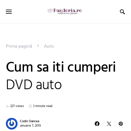
Prima pagină
Auto
Cum sa iti cumperi
DVD auto
227 views
3 minute read
Codin Oancea
ianuarie 7, 2019