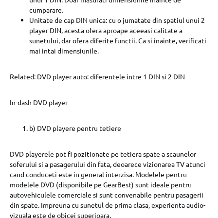
cumparare.
Unitate de cap DIN unica: cu o jumatate din spatiul unui 2
player DIN, acesta ofera aproape aceeasi calitate a
sunetului, dar ofera diferite functii. Ca si inainte, verificati
mai intai dimensiunile.
Related: DVD player auto: diferentele intre 1 DIN si 2 DIN
In-dash DVD player
b) DVD playere pentru tetiere
DVD playerele pot fi pozitionate pe tetiera spate a scaunelor
soferului si a pasagerului din fata, deoarece vizionarea TV atunci
cand conduceti este in general interzisa. Modelele pentru
modelele DVD (disponibile pe GearBest) sunt ideale pentru
autovehiculele comerciale si sunt convenabile pentru pasagerii
din spate. Impreuna cu sunetul de prima clasa, experienta audio-
vizuala este de obicei superioara.