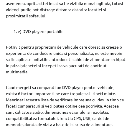
asemenea, oprit, astfel incat sa fie vizibila numai oglinda, totusi
videoclipurile pot distrage distanta datorita locatiei si
proximitatii soferului.
e) DVD playere portabile
Potrivit pentru proprietarii de vehicule care doresc sa creeze o
experienta de conducere unica si personalizata, nu este nevoie
sa fie aplicate unitatile. Introduceti cablul de alimentare echipat
in priza brichetei si incepeti sa va bucurati de continut
multimedia.
Cand mergeti sa cumparati un DVD player pentru vehicule,
exista 6 factori importanti pe care trebuie sa ii tineti minte.
Mentineti aceasta lista de verificare impreuna cu dvs. in timp ce
faceti cumparaturi si veti putea obtine cea potrivita. Acestea
sunt calitatea audio, dimensiunea ecranului si rezolutia,
compatibilitatea formatului, functia GPS, USB, cardul de
memorie, durata de viata a bateriei si sursa de alimentare.