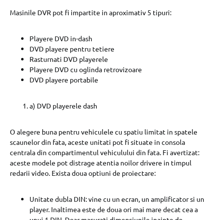
Masinile DVR pot fi impartite in aproximativ 5 tipuri:
Playere DVD in-dash
DVD playere pentru tetiere
Rasturnati DVD playerele
Playere DVD cu oglinda retrovizoare
DVD playere portabile
a) DVD playerele dash
O alegere buna pentru vehiculele cu spatiu limitat in spatele
scaunelor din fata, aceste unitati pot fi situate in consola
centrala din compartimentul vehiculului din fata. Fi avertizat:
aceste modele pot distrage atentia noilor drivere in timpul
redarii video. Exista doua optiuni de proiectare:
Unitate dubla DIN: vine cu un ecran, un amplificator si un
player. Inaltimea este de doua ori mai mare decat cea a
unui 1 DIN. Doar masurati dimensiunile inainte de