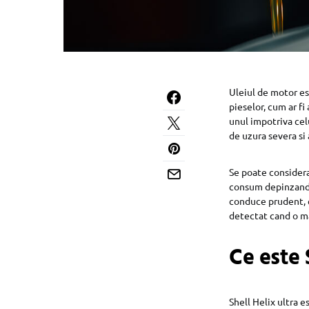
Uleiul de motor es
pieselor, cum ar fi
unul impotriva celu
de uzura severa si 
Se poate considera
consum depinzand d
conduce prudent, c
detectat cand o m
Ce este 
Shell Helix ultra 