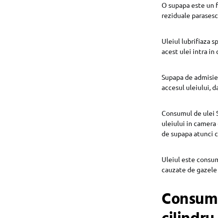
O supapa este un f
reziduale parasesc
Uleiul lubrifiaza s
acest ulei intra i
Supapa de admisie 
accesul uleiului, d
Consumul de ulei S
uleiului in camera
de supapa atunci c
Uleiul este consum
cauzate de gazele 
Consumul