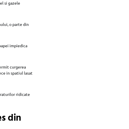
el si gazele
nului, o parte din
papei impiedica
permit curgerea
ce in spatiul lasat
aturilor ridicate
es din