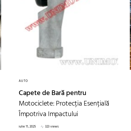
AUTO
Capete de Bară pentru
Motociclete: Protecția Esențială
Împotriva Impactului
iulie 11, 2025
323 views