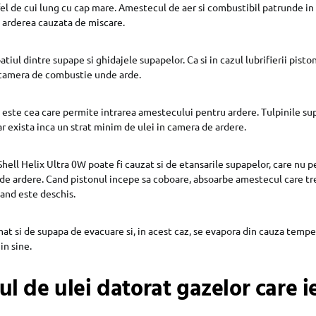
el de cui lung cu cap mare. Amestecul de aer si combustibil patrunde in 
 arderea cauzata de miscare.
patiul dintre supape si ghidajele supapelor. Ca si in cazul lubrifierii pisto
n camera de combustie unde arde.
este cea care permite intrarea amestecului pentru ardere. Tulpinile su
ar exista inca un strat minim de ulei in camera de ardere.
hell Helix Ultra 0W poate fi cauzat si de etansarile supapelor, care nu 
 de ardere. Cand pistonul incepe sa coboare, absoarbe amestecul care tre
and este deschis.
at si de supapa de evacuare si, in acest caz, se evapora din cauza temper
in sine.
 de ulei datorat gazelor care i