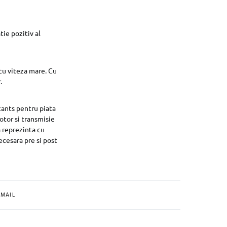
tie pozitiv al
cu viteza mare. Cu
.
cants pentru piata
otor si transmisie
a reprezinta cu
necesara pre si post
MAIL