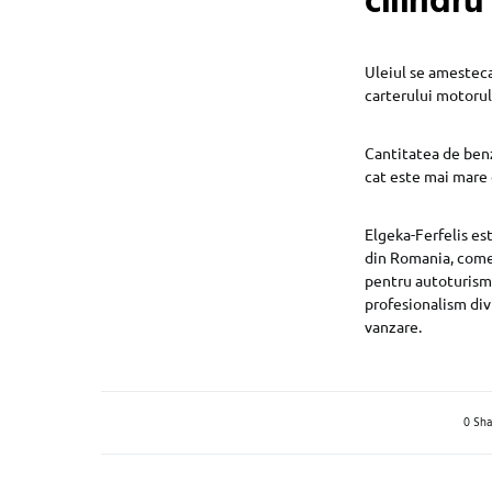
cilindru
Uleiul se amesteca 
carterului motorul
Cantitatea de benz
cat este mai mare 
Elgeka-Ferfelis es
din Romania, comer
pentru autoturisme 
profesionalism divi
vanzare.
0 Sha