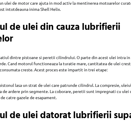
un ulei de motor care ajuta in mod activ la mentinerea motoarelor curat
fost intotdeauna inima Shell Helix.
 de ulei din cauza lubrifierii
elor
patiul dintre pistoane si peretii cilindrului. O parte din acest ulei intra 
de. Cand motorul functioneaza la turatie mare, cantitatea de ulei creste
 consumata creste. Acest proces este impartit in trei etape:
pistonul lasa un strat de ulei care patrunde cilindrul. La compresie, uleiu
 de ardere prin segmente. La coborare, peretii sunt impregnati cu ulei 
 de catre gazele de esapament.
 de ulei datorat lubrifierii sup