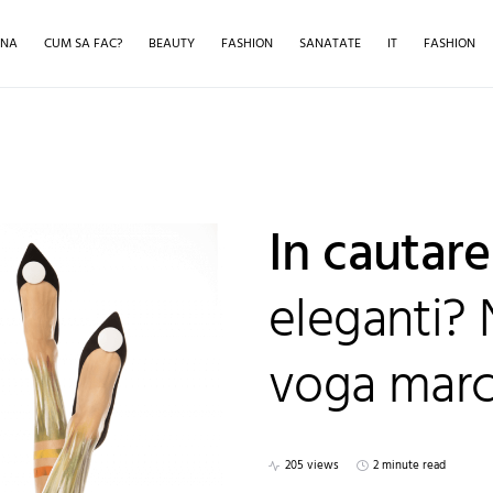
INA
CUM SA FAC?
BEAUTY
FASHION
SANATATE
IT
FASHION
In cautare
eleganti? N
voga mar
205 views
2 minute read