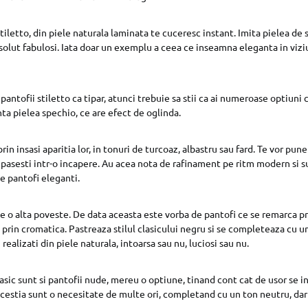
iletto, din piele naturala laminata te cuceresc instant. Imita pielea de s
absolut fabulosi. Iata doar un exemplu a ceea ce inseamna eleganta in viz
pantofii stiletto ca tipar, atunci trebuie sa stii ca ai numeroase optiuni
nta pielea spechio, ce are efect de oglinda.
rin insasi aparitia lor, in tonuri de turcoaz, albastru sau fard. Te vor pun
 pasesti intr-o incapere. Au acea nota de rafinament pe ritm modern si su
e pantofi eleganti.
e o alta poveste. De data aceasta este vorba de pantofi ce se remarca prin
prin cromatica. Pastreaza stilul clasicului negru si se completeaza cu un
 realizati din piele naturala, intoarsa sau nu, luciosi sau nu.
lasic sunt si pantofii nude, mereu o optiune, tinand cont cat de usor se i
Acestia sunt o necesitate de multe ori, completand cu un ton neutru, dar