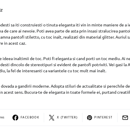
te
esti sa iti construiesti o tinuta eleganta iti vin in minte maniere de a i
a de care ai nevoie. Poti avea parte de asta prin insasi stralucirea pantof
na pantofi stiletto, cu toc inalt, realizati din material glitter. Auriul s
e in acest caz.
e ideea inaltimii de toc. Poti fi eleganta si cand porti un toc mediu. Ai n
ndesti dincolo de stereotipuri si evident de pantofi potriviti. Vei gasi l
iu, la fel de interesanti ca variantele cu toc mult mai inalt.
ovada a gandirii moderne. Adopta stiluri de actualitate si perechile de
in acest sens. Bucura-te de eleganta in toate formele ei, purtand creat
res
FACEBOOK
X (TWITTER)
PINTEREST