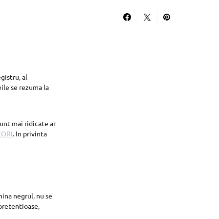
gistru, al
eile se rezuma la
unt mai ridicate ar
CORI
. In privinta
ina negrul, nu se
 pretentioase,