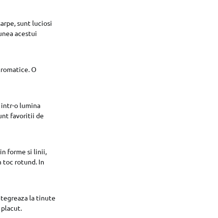
arpe, sunt luciosi
iunea acestui
 cromatice. O
e intr-o lumina
nt favoritii de
 forme si linii,
 toc rotund. In
ntegreaza la tinute
 placut.