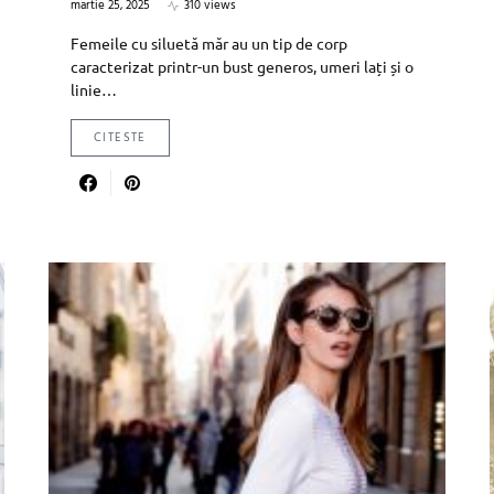
martie 25, 2025
310 views
Femeile cu siluetă măr au un tip de corp
caracterizat printr-un bust generos, umeri lați și o
linie…
CITESTE