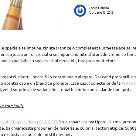
Codin Oancea
februarie 13, 2019
ie speciala se impune, tinuta si tot ce o completeaza urmeaza acelasi re
mintea joaca un rol crucial si se impun anumite sfaturi, de vreme ce fem
and ca pot bifa cu succes stilul deosebit, fara prea mult efort.
legantei, negrul, poate fi in continuare o alegere. Dar cand pretentiile s
epti atentia catre un brand ce promite. Este cazul colectiilor de la
ANNA 
, vei fi surprinsa de variantele cromatice indraznete, dar de bun gust.
a cote inalte
ntofi eleganti dama ANNA CORI
s-au spart cateva tipare. Nu mai predom
e, ba chiar exista propuneri de materiale, culori si texturi atipice. Sunt
 exclusiv la tinute de un stil elegant.