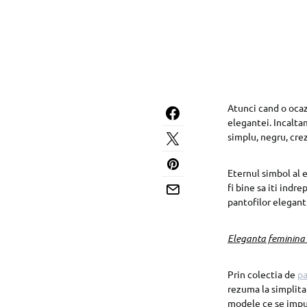
Atunci cand o ocaz
elegantei. Incalta
simplu, negru, crez
Eternul simbol al e
fi bine sa iti indr
pantofilor eleganti
Eleganta feminina l
Prin colectia de
pa
rezuma la simplitat
modele ce se impun