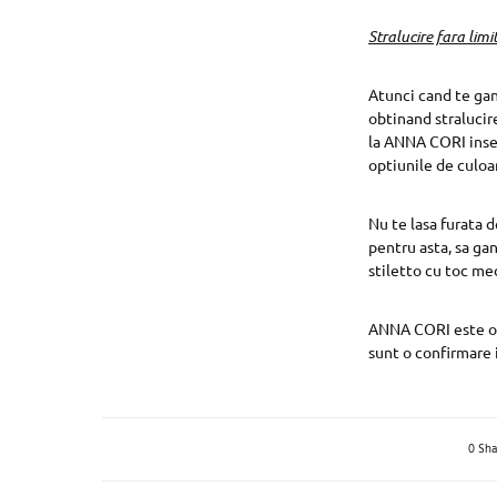
Stralucire fara limi
Atunci cand te gand
obtinand stralucire
la ANNA CORI inseam
optiunile de culoar
Nu te lasa furata d
pentru asta, sa ga
stiletto cu toc med
ANNA CORI este o d
sunt o confirmare 
0 Sha