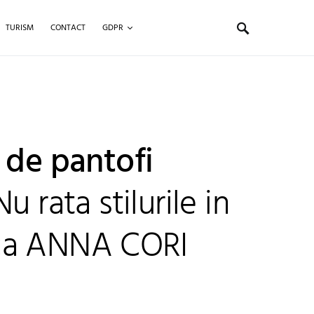
TURISM
CONTACT
GDPR
 de pantofi
u rata stilurile in
ca ANNA CORI