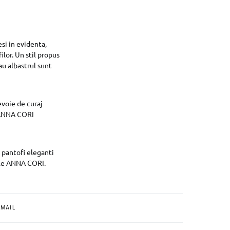
esi in evidenta,
ilor. Un stil propus
au albastrul sunt
evoie de curaj
a ANNA CORI
 pantofi eleganti
iile ANNA CORI.
MAIL