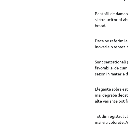
Pantofii de dama st
si stralucitori si 
brand.
Daca ne referim la 
inovatie o reprezi
Sunt senzationali p
favorabila, de cum
sezon in materie d
Eleganta sobra est
mai degraba decat 
alte variante pot fi
Tot din registrul c
mai viu colorate. 