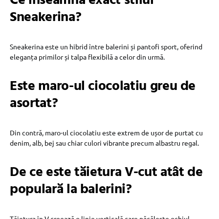
Ce înseamnă exact stilul
Sneakerina?
Sneakerina este un hibrid între balerini și pantofi sport, oferind
eleganța primilor și talpa flexibilă a celor din urmă.
Este maro-ul ciocolatiu greu de
asortat?
Din contră, maro-ul ciocolatiu este extrem de ușor de purtat cu
denim, alb, bej sau chiar culori vibrante precum albastru regal.
De ce este tăietura V-cut atât de
populară la balerini?
Tăietura în V creează o linie verticală care păcălește ochiul,