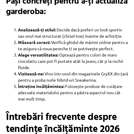
Pași concreți pentru a-ți actualiza
garderoba:
Analizează-ți stilul:
Decide dacă preferi un look sportiv
sau unul mai structurat (chisel-toe) înainte de achiziție.
Măsoară corect:
Verifică ghidul de mărimi online pentru a
te asigura că noua pereche ți se potrivește perfect.
Alege versatilitatea:
Optează pentru culori de maro
ciocolatiu care pot fi purtate atât la jeans, cât și la rochii
fluide.
Vizitează-ne:
Vino într-unul din magazinele GryXX din țară
pentru a proba noile hibrid-uri Sneakerina.
Întreține încălțămintea:
Folosește produse de curățare
adecvate materialului pentru a păstra aspectul nou cât
mai mult timp.
Întrebări frecvente despre
tendințe încălțăminte 2026