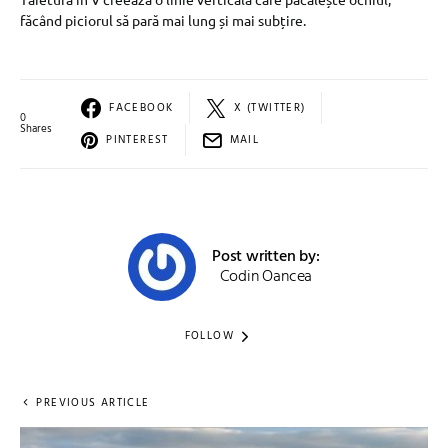
făcând piciorul să pară mai lung și mai subțire.
FACEBOOK
X (TWITTER)
0
Shares
PINTEREST
MAIL
Post written by:
Codin Oancea
FOLLOW
PREVIOUS ARTICLE