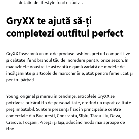
detaliu de lifestyle foarte căutat.
GryXX te ajută să-ți
completezi outfitul perfect
GryXX înseamnă un mix de produse fashion, prețuri competitive
și calitate, fiind brandul tău de încredere pentru orice sezon. În
magazinele noastre te așteaptă o gamă variată de modele de
încălțăminte și articole de marochinărie, atât pentru femei, cât și
pentru bărbați.
Young, original și mereu în tendințe, articolele GryXX se
potrivesc oricărui tip de personalitate, oferind un raport calitate-
preț imbatabil. Suntem prezenți fizic în principalele centre
comerciale din București, Constanța, Sibiu, Târgu-Jiu, Deva,
Craiova, Focșani, Pitești și Iași, aducând moda mai aproape de
tine.