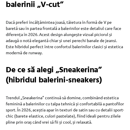
balerinii „V-cut”
Dacă preferi încălțămintea joasă, tăietura în formă de V pe
baretă sau în partea frontală a balerinilor este detaliul care face
diferența în 2026. Acest design alungește vizual piciorul și
adaugă o notă elegantă chiar și unei perechi banale de jeansi.
Este hibridul perfect între confortul balerinilor clasici și estetica
modernă de runway.
De ce să alegi „Sneakerina”
(hibridul balerini-sneakers)
Trendul „Sneakerina” continuă să domine, combinând estetica
feminină a balerinilor cu talpa tehnică și confortabilă a pantofilor
sport. În 2026, aceștia apar în texturi de satin sau cu detalii sport-
chic (barete elastice, culori pastelate), fiind ideali pentru zilele
pline prin oraș când vrei să fii și cool, și relaxată.