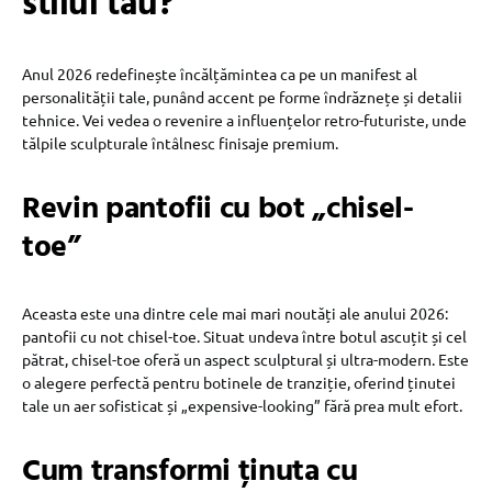
stilul tău?
Anul 2026 redefinește încălțămintea ca pe un manifest al
personalității tale, punând accent pe forme îndrăznețe și detalii
tehnice. Vei vedea o revenire a influențelor retro-futuriste, unde
tălpile sculpturale întâlnesc finisaje premium.
Revin pantofii cu bot „chisel-
toe”
Aceasta este una dintre cele mai mari noutăți ale anului 2026:
pantofii cu not chisel-toe. Situat undeva între botul ascuțit și cel
pătrat, chisel-toe oferă un aspect sculptural și ultra-modern. Este
o alegere perfectă pentru botinele de tranziție, oferind ținutei
tale un aer sofisticat și „expensive-looking” fără prea mult efort.
Cum transformi ținuta cu