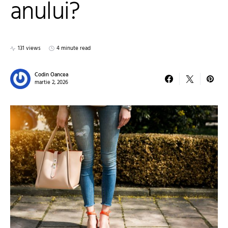
anului?
131 views
4 minute read
Codin Oancea
martie 2, 2026