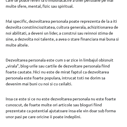
care se poate referi la o imbunatatire a unei persoane pe mai
multe sfere, mental, fizic sau spiritual.
Mai specific, dezvoltarea personala poate reprezenta de la a iti
dezvolta constiinciozitatea, cultura generala, achizitionarea de
noi abilitati, a deveni un lider, a construi sau reinnoi stima de
sine, a dezvolta noi talente, a avea o stare financiara mai buna si
multe altele.
Dezvoltarea personala este cum s-ar zice in limbajul obisnuit
„virala”, blog-urile sau cartile de dezvoltare personala fiind
foarte cautate. Nici nu este de mirat faptul ca dezvoltarea
personala este foarte populara, intrucat toti ne dorim sa
devenim mai buni cu noi si cu ceilalti.
Insa ce este si ce nu este dezvoltarea personala nu este foarte
cunoscut, de foarte multe ori articole sau bloguri fiind
prezentate ca potential ajutatoare insa ele vin doar sub forma
unor pasi pe care oricine ii poate indeplini.