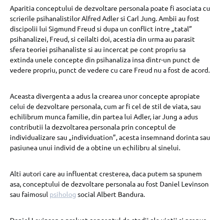
Aparitia conceptului de dezvoltare personala poate fi asociata cu
scrierile psihanalistilor Alfred Adler si Carl Jung. Ambii au fost
discipolii lui Sigmund Freud si dupa un conflict intre „tatal”
psihanalizei, Freud, si ceilalti doi, acestia din urma au parasit
sfera teoriei psihanaliste si au incercat pe cont propriu sa
extinda unele concepte din psihanaliza insa dintr-un punct de
vedere propriu, punct de vedere cu care Freud nu a fost de acord.
Aceasta divergenta a adus la crearea unor concepte apropiate
celui de dezvoltare personala, cum ar fi cel de stil de viata, sau
echilibrum munca familie, din partea lui Adler, iar Jung a adus
contributii la dezvoltarea personala prin conceptul de
individualizare sau „individuation”, acesta insemnand dorinta sau
pasiunea unui individ de a obtine un echilibru al sinelui.
Alti autori care au influentat cresterea, daca putem sa spunem
asa, conceptului de dezvoltare personala au fost Daniel Levinson
sau faimosul
psiholog
social Albert Bandura.