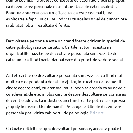
Daniel Levinson a preluat conceptul de stadii ale vietii si propus
ca dezvoltarea personala este influentata de catre aspiratii.
Bandura a sugerat ca auto-eficacitatea este cea mai buna
explicatie a faptului ca unii indivizi cu acelasi nivel de cunostinte
si abilitati obtin rezultate diferite.
Dezvoltarea personala este un trend foarte criticat in special de
catre psihologi sau cercetatori. Cartile, autorii acestora si
organizatiile bazate pe dezvoltare personala sunt vazute de
catre unii ca fiind foarte daunatoare din punct de vedere social.
Astfel, cartile de dezvoltare personala sunt vazute ca fiind mai
mult ca o dependenta decat un ajutor, intrucat cu cat oamenii
citesc aceste carti, cu atat mai mult incep sa creada ca au nevoie
cu adevarat de ele, in plus cartile despre dezvoltare personala au
devenit o adevarata industrie, aici fiind foarte potrivita expresia
„supply increases the demand”. Pe langa cartile de dezvoltare
personala poti vizita cabinetul de psihologie
PsihArt
.
Cu toate criticile asupra dezvoltarii personale, aceasta poate fi