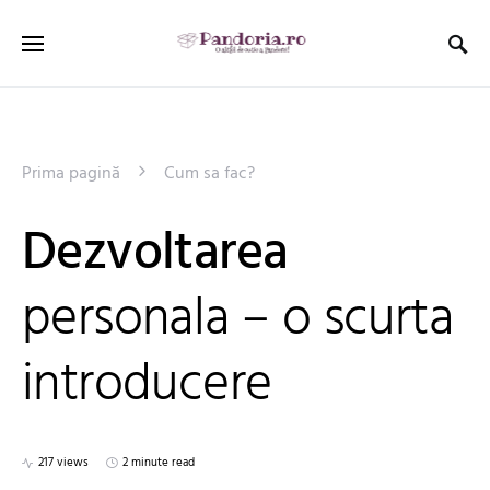
Prima pagină
Cum sa fac?
Dezvoltarea
personala – o scurta
introducere
217 views
2 minute read